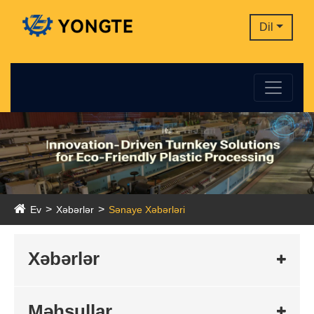
Dil
Ev
Xəbərlər
Sənaye Xəbərləri
Xəbərlər
Məhsullar