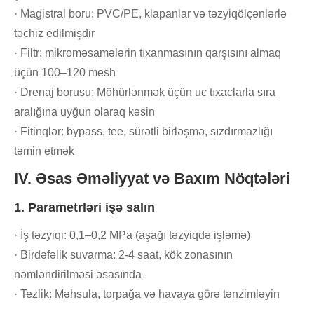
· Magistral boru: PVC/PE, klapanlar və təzyiqölçənlərlə
təchiz edilmişdir
· Filtr: mikroməsamələrin tıxanmasının qarşısını almaq
üçün 100–120 mesh
· Drenaj borusu: Möhürlənmək üçün uc tıxaclarla sıra
aralığına uyğun olaraq kəsin
· Fitinqlər: bypass, tee, sürətli birləşmə, sızdırmazlığı
təmin etmək
IV. Əsas Əməliyyat və Baxım Nöqtələri
1. Parametrləri işə salın
· İş təzyiqi: 0,1–0,2 MPa (aşağı təzyiqdə işləmə)
· Birdəfəlik suvarma: 2-4 saat, kök zonasının
nəmləndirilməsi əsasında
· Tezlik: Məhsula, torpağa və havaya görə tənzimləyin