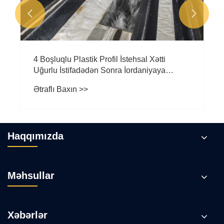


4 Boşluqlu Plastik Profil İstehsal Xətti
Uğurlu İstifadədən Sonra İordaniyaya
Çatdırılma
Ətraflı Baxın >>
Haqqımızda
Məhsullar
Xəbərlər