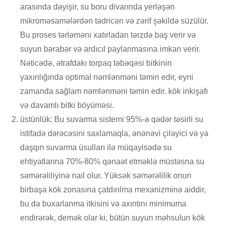
arasında dəyişir, su boru divarında yerləşən
mikroməsamələrdən tədricən və zərif şəkildə süzülür.
Bu proses tərləməni xatırladan tərzdə baş verir və
suyun bərabər və ardıcıl paylanmasına imkan verir.
Nəticədə, ətrafdakı torpaq təbəqəsi bitkinin
yaxınlığında optimal nəmlənməni təmin edir, eyni
zamanda sağlam nəmlənməni təmin edir. kök inkişafı
və davamlı bitki böyüməsi.
üstünlük: Bu suvarma sistemi 95%-ə qədər təsirli su
istifadə dərəcəsini saxlamaqla, ənənəvi çiləyici və ya
daşqın suvarma üsulları ilə müqayisədə su
ehtiyatlarına 70%-80% qənaət etməklə müstəsna su
səmərəliliyinə nail olur. Yüksək səmərəlilik onun
birbaşa kök zonasına çatdırılma mexanizminə aiddir,
bu da buxarlanma itkisini və axıntını minimuma
endirərək, demək olar ki, bütün suyun məhsulun kök