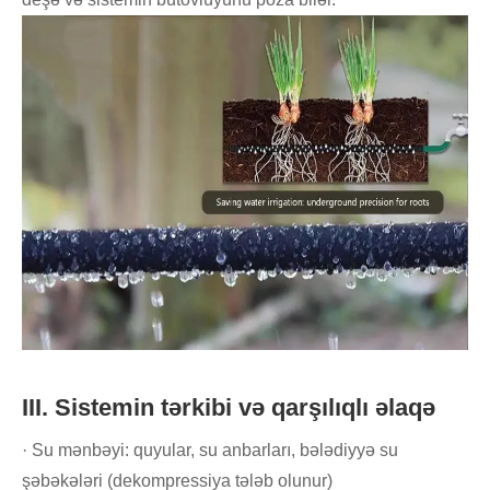
III. Sistemin tərkibi və qarşılıqlı əlaqə
· Su mənbəyi: quyular, su anbarları, bələdiyyə su
şəbəkələri (dekompressiya tələb olunur)