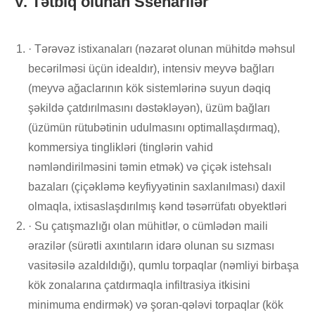
V. Tətbiq olunan Ssenarilər
· Tərəvəz istixanaları (nəzarət olunan mühitdə məhsul
becərilməsi üçün idealdır), intensiv meyvə bağları
(meyvə ağaclarının kök sistemlərinə suyun dəqiq
şəkildə çatdırılmasını dəstəkləyən), üzüm bağları
(üzümün rütubətinin udulmasını optimallaşdırmaq),
kommersiya tinglikləri (tinglərin vahid
nəmləndirilməsini təmin etmək) və çiçək istehsalı
bazaları (çiçəkləmə keyfiyyətinin saxlanılması) daxil
olmaqla, ixtisaslaşdırılmış kənd təsərrüfatı obyektləri
· Su çatışmazlığı olan mühitlər, o cümlədən maili
ərazilər (sürətli axıntıların idarə olunan su sızması
vasitəsilə azaldıldığı), qumlu torpaqlar (nəmliyi birbaşa
kök zonalarına çatdırmaqla infiltrasiya itkisini
minimuma endirmək) və şoran-qələvi torpaqlar (kök