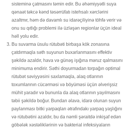
sisteminə çatmasını təmin edir. Bu əhəmiyyətli suya
qənaət təkcə kənd təsərrüfatı istehsalı xərclərini
azaltmır, həm də davamlı su idarəçiliyinə töhfə verir və
onu su qıtlığı problemi ilə üzləşən regionlar üçün ideal
həll yolu edir.
Bu suvarma üsulu rütubəti birbaşa kök zonasına
çatdırmaqla səth suyunun buxarlanmasını effektiv
şəkildə azaldır, hava və günəş işığına məruz qalmasını
minimuma endirir. Səthi doyurmadan torpağın optimal
rütubət səviyyəsini saxlamaqla, alaq otlarının
toxumlarının cücərməsi və böyüməsi üçün əlverişsiz
mühit yaradır və bununla da alaq otlarının yayılmasını
təbii şəkildə boğur. Bundan əlavə, idarə olunan suyun
paylanması bitki yarpaqları ətrafındakı yarpaq yaşlığını
və rütubətini azaldır, bu da nəmli şəraitdə inkişaf edən
göbələk xəstəliklərinin və bakterial infeksiyaların