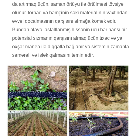
da artırmaq üçün, saman örtüyü ilə örtülməsi tövsiyə
olunur. torpaq və həmçinin səki materialının vaxtından
əvvəl qocalmasının qarşısını almağa kömək edir.
Bundan əlavə, asfaltlanmış hissənin ucu hər hansı bir
potensial sızmanın qarşısını almaq üçün tıxac və ya
oxşar maneə ilə diqqətlə bağlanır və sistemin zamanla
səmərəli və işlək qalmasını təmin edir.