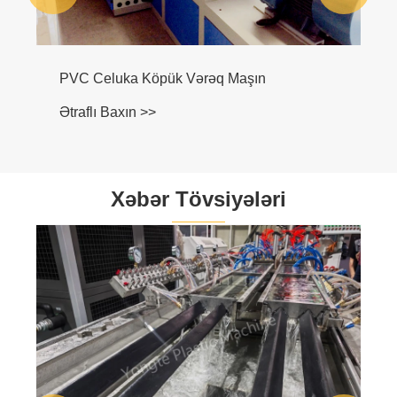
PVC Celuka Köpük Vərəq Maşın
Ətraflı Baxın >>
Xəbər Tövsiyələri