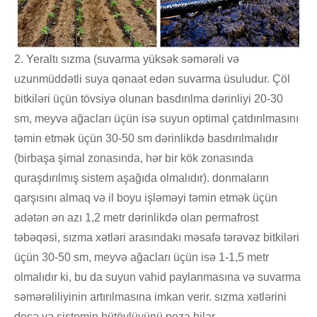
2. Yeraltı sızma (suvarma yüksək səmərəli və
uzunmüddətli suya qənaət edən suvarma üsuludur. Çöl
bitkiləri üçün tövsiyə olunan basdırılma dərinliyi 20-30
sm, meyvə ağacları üçün isə suyun optimal çatdırılmasını
təmin etmək üçün 30-50 sm dərinlikdə basdırılmalıdır
(birbaşa şimal zonasında, hər bir kök zonasında
quraşdırılmış sistem aşağıda olmalıdır). donmaların
qarşısını almaq və il boyu işləməyi təmin etmək üçün
adətən ən azı 1,2 metr dərinlikdə olan permafrost
təbəqəsi, sızma xətləri arasındakı məsafə tərəvəz bitkiləri
üçün 30-50 sm, meyvə ağacları üçün isə 1-1,5 metr
olmalıdır ki, bu da suyun vahid paylanmasına və suvarma
səmərəliliyinin artırılmasına imkan verir. sızma xətlərini
deşə və sistemin bütövlüyünü poza bilər.