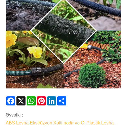
Facebook
X
WhatsApp
Pinterest
LinkedIn
Share
Əvvəlki :
ABS Levha Ekstrüzyon Xətti nədir və O, Plastik Levha