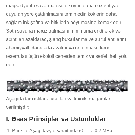
məqsədyönlü suvarma üsulu suyun daha çox ehtiyac
duyulan yerə çatdırılmasını təmin edir, köklərin daha
sağlam inkişafına və bitkilərin böyüməsinə kömək edir.
Səth suyuna məruz qalmasını minimuma endirərək və
axıntıları azaldaraq, şlanq buxarlanma və su tullantılarını
əhəmiyyətli dərəcədə azaldır və onu müasir kənd
təsərrüfatı üçün ekoloji cəhətdən təmiz və sərfəli həll yolu
edir.
Aşağıda tam istifadə üsulları və texniki məqamlar
verilmişdir:
I. Əsas Prinsiplər və Üstünlüklər
Prinsip: Aşağı təzyiq şəraitində (0,1 ilə 0,2 MPa