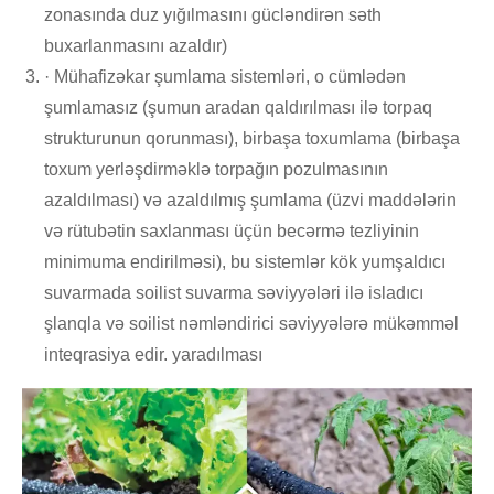
zonasında duz yığılmasını gücləndirən səth
buxarlanmasını azaldır)
· Mühafizəkar şumlama sistemləri, o cümlədən
şumlamasız (şumun aradan qaldırılması ilə torpaq
strukturunun qorunması), birbaşa toxumlama (birbaşa
toxum yerləşdirməklə torpağın pozulmasının
azaldılması) və azaldılmış şumlama (üzvi maddələrin
və rütubətin saxlanması üçün becərmə tezliyinin
minimuma endirilməsi), bu sistemlər kök yumşaldıcı
suvarmada soilist suvarma səviyyələri ilə isladıcı
şlanqla və soilist nəmləndirici səviyyələrə mükəmməl
inteqrasiya edir. yaradılması