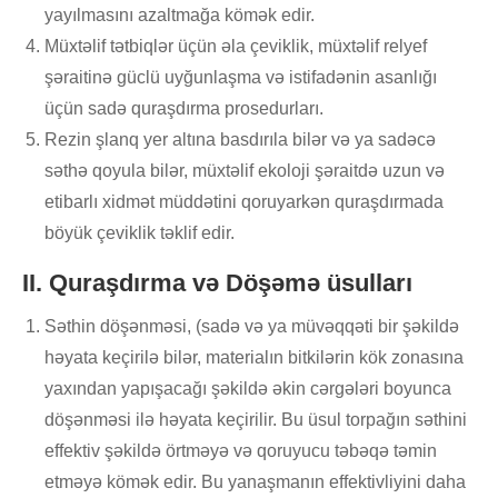
yayılmasını azaltmağa kömək edir.
Müxtəlif tətbiqlər üçün əla çeviklik, müxtəlif relyef
şəraitinə güclü uyğunlaşma və istifadənin asanlığı
üçün sadə quraşdırma prosedurları.
Rezin şlanq yer altına basdırıla bilər və ya sadəcə
səthə qoyula bilər, müxtəlif ekoloji şəraitdə uzun və
etibarlı xidmət müddətini qoruyarkən quraşdırmada
böyük çeviklik təklif edir.
II. Quraşdırma və Döşəmə üsulları
Səthin döşənməsi, (sadə və ya müvəqqəti bir şəkildə
həyata keçirilə bilər, materialın bitkilərin kök zonasına
yaxından yapışacağı şəkildə əkin cərgələri boyunca
döşənməsi ilə həyata keçirilir. Bu üsul torpağın səthini
effektiv şəkildə örtməyə və qoruyucu təbəqə təmin
etməyə kömək edir. Bu yanaşmanın effektivliyini daha