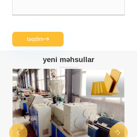
təqdim

yeni məhsullar

