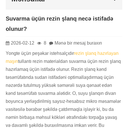
Suvarma üçün rezin şlanq necə istifadə
olunur?
2026-02-12
8
Mənə bir mesaj buraxın
Yongte üçün peşəkar istehsalçıdır
rezin şlanq hazırlayan
maşın
tullantı rezin materialdan suvarma üçün rezin şlanq
hazırlamaq üçün istifadə olunur. Rezin şlanq kənd
təsərrüfatında sudan istifadəni optimallaşdırmaq üçün
nəzərdə tutulmuş yüksək səmərəli suya qənaət edən
kənd təsərrüfatı suvarma alətidir. O, suyu şlanqın divarı
boyunca yerləşdirilmiş saysız-hesabsız mikro məsamələr
vasitəsilə bərabər şəkildə çatdırmaqla işləyir ki, bu da
nəmin birbaşa məhsul kökləri ətrafındakı torpağa yavaş
və davamlı şəkildə buraxılmasına imkan verir. Bu