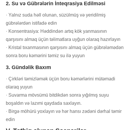
2. Su və Gübrələrin İnteqrasiya Edilməsi
· Yalnız suda həll olunan, süzülmüş və yeridilmiş
gübrələrdən istifadə edin
· Konsentrasiya: Həddindən artıq kök yanmasının
qarşısını almaq üçün təlimatlara uyğun olaraq hazırlayın
· Kristal tıxanmasının qarşısını almaq üçün gübrələmədən
sonra boru kəmərini təmiz su ilə yuyun
3. Gündəlik Baxım
· Çirkləri təmizləmək üçün boru kəmərlərini mütəmadi
olaraq yuyun
· Suvarma mövsümü bitdikdən sonra yığılmış suyu
boşaldın və lazımi qaydada saxlayın.
· Birgə möhürü yoxlayın və hər hansı zədəni dərhal təmir
edin