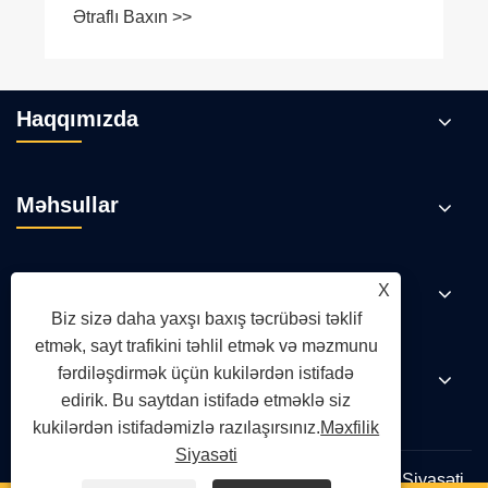
Ətraflı Baxın >>
Haqqımızda
Məhsullar
Xəbərlər
X
Biz sizə daha yaxşı baxış təcrübəsi təklif
etmək, sayt trafikini təhlil etmək və məzmunu
fərdiləşdirmək üçün kukilərdən istifadə
Bizimlə əlaqə saxlayın
edirik. Bu saytdan istifadə etməklə siz
kukilərdən istifadəmizlə razılaşırsınız.
Məxfilik
Siyasəti
Links
Sitemap
RSS
XML
Məxfilik Siyasəti