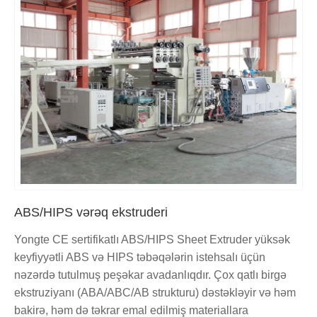
ABS/HIPS vərəq ekstruderi
Yongte CE sertifikatlı ABS/HIPS Sheet Extruder yüksək
keyfiyyətli ABS və HIPS təbəqələrin istehsalı üçün
nəzərdə tutulmuş peşəkar avadanlıqdır. Çox qatlı birgə
ekstruziyanı (ABA/ABC/AB strukturu) dəstəkləyir və həm
bakirə, həm də təkrar emal edilmiş materiallara