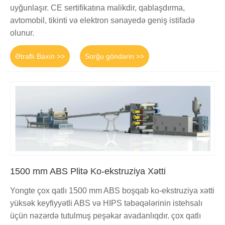
uyğunlaşır. CE sertifikatına malikdir, qablaşdırma,
avtomobil, tikinti və elektron sənayedə geniş istifadə
olunur.
Ətraflı Baxın >>
Sorğu göndərin >>
1500 mm ABS Plitə Ko-ekstruziya Xətti
Yongte çox qatlı 1500 mm ABS boşqab ko-ekstruziya xətti
yüksək keyfiyyətli ABS və HIPS təbəqələrinin istehsalı
üçün nəzərdə tutulmuş peşəkar avadanlıqdır. çox qatlı