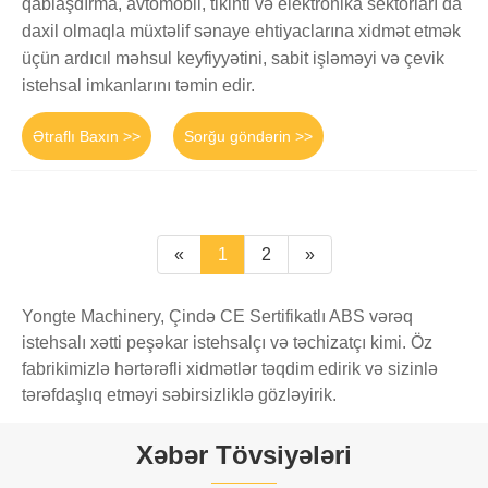
qablaşdırma, avtomobil, tikinti və elektronika sektorları da
daxil olmaqla müxtəlif sənaye ehtiyaclarına xidmət etmək
üçün ardıcıl məhsul keyfiyyətini, sabit işləməyi və çevik
istehsal imkanlarını təmin edir.
Ətraflı Baxın >>
Sorğu göndərin >>
«
1
2
»
Yongte Machinery, Çində CE Sertifikatlı ABS vərəq
istehsalı xətti peşəkar istehsalçı və təchizatçı kimi. Öz
fabrikimizlə hərtərəfli xidmətlər təqdim edirik və sizinlə
tərəfdaşlıq etməyi səbirsizliklə gözləyirik.
Xəbər Tövsiyələri