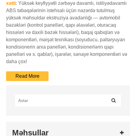
xətti
: Yüksək keyfiyyətli zərbəyə davamlı, istiliyədavamlı
ABS təbəqələrinin istehsalı üçün nəzərdə tutulmuş
yüksək məhsuldar ekstruziya avadanlığı — avtomobil
bəzəkləri (kontrol panelləri, qapı əlavələri, oturacaq
hissələri və daxili bəzək hissələri), baqaj qabıqları və
komponentləri, məişət texnikası (soyuducu, paltaryuyan
kondisionerin arxa panelləri, kondisionerlərin qapı
panelləri və s. qablar), işarələr, sənaye komponentləri və
daha çox!
Məhsullar