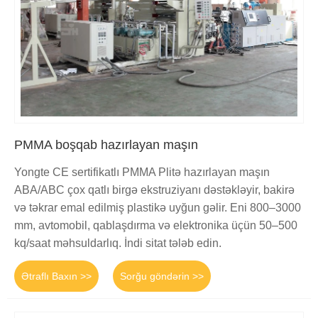
PMMA boşqab hazırlayan maşın
Yongte CE sertifikatlı PMMA Plitə hazırlayan maşın
ABA/ABC çox qatlı birgə ekstruziyanı dəstəkləyir, bakirə
və təkrar emal edilmiş plastikə uyğun gəlir. Eni 800–3000
mm, avtomobil, qablaşdırma və elektronika üçün 50–500
kq/saat məhsuldarlıq. İndi sitat tələb edin.
Ətraflı Baxın >>
Sorğu göndərin >>