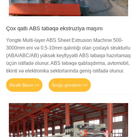
Çox qatlı ABS təbəqə ekstruziya maşını
Yongte Multi-layer ABS Sheet Extrusion Machine 500-
3000mm eni və 0.5-10mm qalınlığı olan çoxlaylı strukturlu
(ABA/ABC/AB) yüksək keyfiyyətli ABS təbəqə hazırlamaq
üçün istifadə olunur. ABS təbəqə qablaşdırma, avtomobil,
tikinti və elektronika sektorlarında geniş istifadə olunur.
Ətraflı Baxın >>
Sorğu göndərin >>