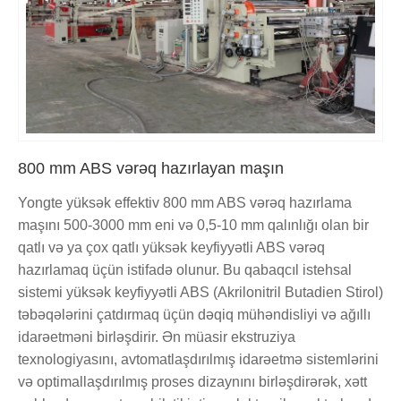
800 mm ABS vərəq hazırlayan maşın
Yongte yüksək effektiv 800 mm ABS vərəq hazırlama
maşını 500-3000 mm eni və 0,5-10 mm qalınlığı olan bir
qatlı və ya çox qatlı yüksək keyfiyyətli ABS vərəq
hazırlamaq üçün istifadə olunur. Bu qabaqcıl istehsal
sistemi yüksək keyfiyyətli ABS (Akrilonitril Butadien Stirol)
təbəqələrini çatdırmaq üçün dəqiq mühəndisliyi və ağıllı
idarəetməni birləşdirir. Ən müasir ekstruziya
texnologiyasını, avtomatlaşdırılmış idarəetmə sistemlərini
və optimallaşdırılmış proses dizaynını birləşdirərək, xətt