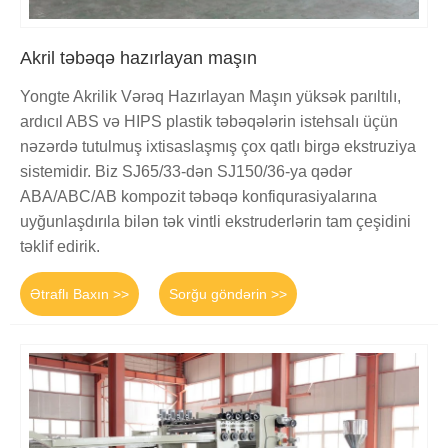
Akril təbəqə hazırlayan maşın
Yongte Akrilik Vərəq Hazırlayan Maşın yüksək parıltılı,
ardıcıl ABS və HIPS plastik təbəqələrin istehsalı üçün
nəzərdə tutulmuş ixtisaslaşmış çox qatlı birgə ekstruziya
sistemidir. Biz SJ65/33-dən SJ150/36-ya qədər
ABA/ABC/AB kompozit təbəqə konfiqurasiyalarına
uyğunlaşdırıla bilən tək vintli ekstruderlərin tam çeşidini
təklif edirik.
Ətraflı Baxın >>
Sorğu göndərin >>