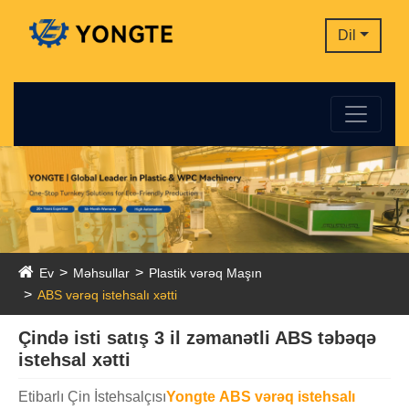
Dil
Ev
Məhsullar
Plastik vərəq Maşın
ABS vərəq istehsalı xətti
Çində isti satış 3 il zəmanətli ABS təbəqə
istehsal xətti
Etibarlı Çin İstehsalçısı
Yongte
ABS vərəq istehsalı