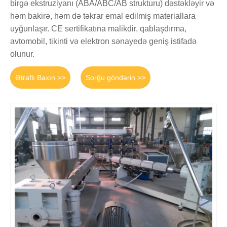
birgə ekstruziyanı (ABA/ABC/AB strukturu) dəstəkləyir və
həm bakirə, həm də təkrar emal edilmiş materiallara
uyğunlaşır. CE sertifikatına malikdir, qablaşdırma,
avtomobil, tikinti və elektron sənayedə geniş istifadə
olunur.
Ətraflı Baxın >>
Sorğu göndərin >>