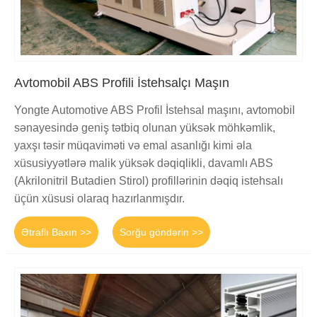
Avtomobil ABS Profili İstehsalçı Maşın
Yongte Automotive ABS Profil İstehsal maşını, avtomobil
sənayesində geniş tətbiq olunan yüksək möhkəmlik,
yaxşı təsir müqaviməti və emal asanlığı kimi əla
xüsusiyyətlərə malik yüksək dəqiqlikli, davamlı ABS
(Akrilonitril Butadien Stirol) profillərinin dəqiq istehsalı
üçün xüsusi olaraq hazırlanmışdır.
Ətraflı Baxın >>
Sorğu göndərin >>