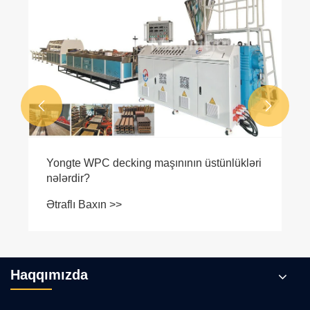


Yongte WPC decking maşınının üstünlükləri
nələrdir?
Ətraflı Baxın >>
Haqqımızda