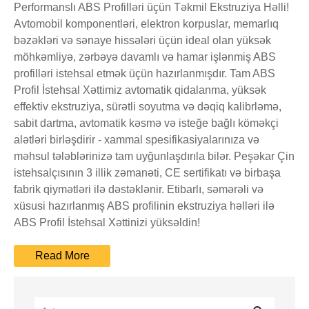
Performanslı ABS Profilləri üçün Təkmil Ekstruziya Həlli!
Avtomobil komponentləri, elektron korpuslar, memarlıq
bəzəkləri və sənaye hissələri üçün ideal olan yüksək
möhkəmliyə, zərbəyə davamlı və hamar işlənmiş ABS
profilləri istehsal etmək üçün hazırlanmışdır. Tam ABS
Profil İstehsal Xəttimiz avtomatik qidalanma, yüksək
effektiv ekstruziya, sürətli soyutma və dəqiq kalibrləmə,
sabit dartma, avtomatik kəsmə və isteğe bağlı köməkçi
alətləri birləşdirir - xammal spesifikasiyalarınıza və
məhsul tələblərinizə tam uyğunlaşdırıla bilər. Peşəkar Çin
istehsalçısının 3 illik zəmanəti, CE sertifikatı və birbaşa
fabrik qiymətləri ilə dəstəklənir. Etibarlı, səmərəli və
xüsusi hazırlanmış ABS profilinin ekstruziya həlləri ilə
ABS Profil İstehsal Xəttinizi yüksəldin!