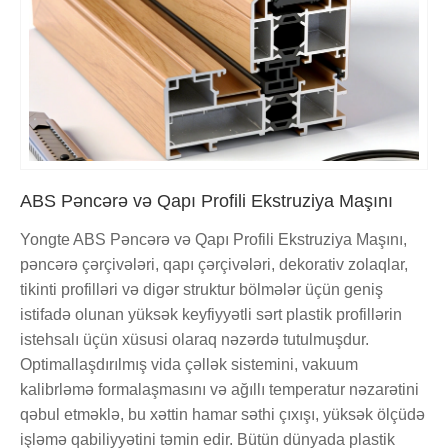
ABS Pəncərə və Qapı Profili Ekstruziya Maşını
Yongte ABS Pəncərə və Qapı Profili Ekstruziya Maşını,
pəncərə çərçivələri, qapı çərçivələri, dekorativ zolaqlar,
tikinti profilləri və digər struktur bölmələr üçün geniş
istifadə olunan yüksək keyfiyyətli sərt plastik profillərin
istehsalı üçün xüsusi olaraq nəzərdə tutulmuşdur.
Optimallaşdırılmış vida çəllək sistemini, vakuum
kalibrləmə formalaşmasını və ağıllı temperatur nəzarətini
qəbul etməklə, bu xəttin hamar səthi çıxışı, yüksək ölçüdə
işləmə qabiliyyətini təmin edir. Bütün dünyada plastik