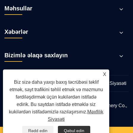
Məhsullar
Xəbərlər
Bizimlə əlaqə saxlayın
X
Biz sizə daha yaxşı baxış təcrübəsi təklif
Links
Sitemap
RSS
XML
Məxfilik Siyasəti
etmək, sayt trafikini təhlil etmək və məzmunu
fərdiləşdirmək üçün kukilərdən istifadə
edirik. Bu saytdan istifadə etməklə siz
Copyright © 2026 Qingdao Yongte Plastic Machinery Co.,
kukilərdən istifadəmizlə razılaşırsınız.
Məxfilik
Ltd. Bütün hüquqlar qorunur.
Siyasəti
Rədd edin
Qəbul edin