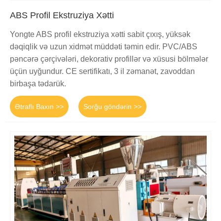
ABS Profil Ekstruziya Xətti
Yongte ABS profil ekstruziya xətti sabit çıxış, yüksək
dəqiqlik və uzun xidmət müddəti təmin edir. PVC/ABS
pəncərə çərçivələri, dekorativ profillər və xüsusi bölmələr
üçün uyğundur. CE sertifikatı, 3 il zəmanət, zavoddan
birbaşa tədarük.
Ətraflı Baxın >>
Sorğu göndərin >>