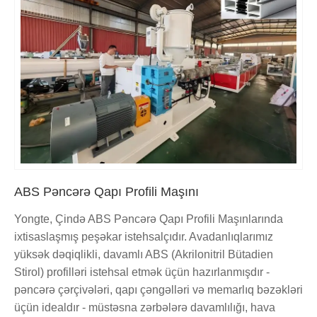
ABS Pəncərə Qapı Profili Maşını
Yongte, Çində ABS Pəncərə Qapı Profili Maşınlarında
ixtisaslaşmış peşəkar istehsalçıdır. Avadanlıqlarımız
yüksək dəqiqlikli, davamlı ABS (Akrilonitril Bütadien
Stirol) profilləri istehsal etmək üçün hazırlanmışdır -
pəncərə çərçivələri, qapı çəngəlləri və memarlıq bəzəkləri
üçün idealdır - müstəsna zərbələrə davamlılığı, hava