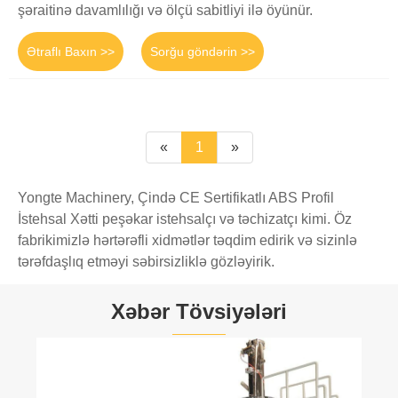
şəraitinə davamlılığı və ölçü sabitliyi ilə öyünür.
Ətraflı Baxın >>
Sorğu göndərin >>
«
1
»
Yongte Machinery, Çində CE Sertifikatlı ABS Profil
İstehsal Xətti peşəkar istehsalçı və təchizatçı kimi. Öz
fabrikimizlə hərtərəfli xidmətlər təqdim edirik və sizinlə
tərəfdaşlıq etməyi səbirsizliklə gözləyirik.
Xəbər Tövsiyələri