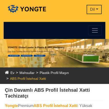
Dil
Ev
Məhsullar
Plastik Profil Maşın
ABS Profil İstehsal Xətti
Çin Davamlı ABS Profil İstehsal Xətti
Təchizatçı
Yongte
Premium
ABS Profil İstehsal Xətti
: Yüksək