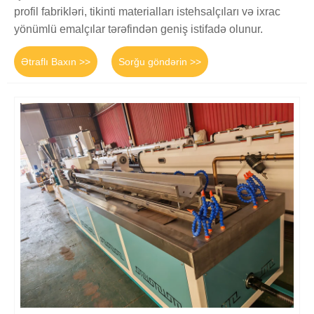
profil fabrikləri, tikinti materialları istehsalçıları və ixrac
yönümlü emalçılar tərəfindən geniş istifadə olunur.
Ətraflı Baxın >>
Sorğu göndərin >>