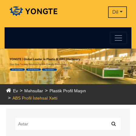
Dil
Ev
Məhsullar
Plastik Profil Maşın
ABS Profil İstehsal Xətti