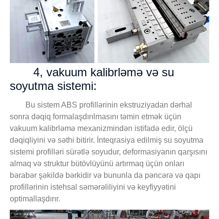
4, vakuum kalibrləmə və su
soyutma sistemi:
Bu sistem ABS profillərinin ekstruziyadan dərhal
sonra dəqiq formalaşdırılmasını təmin etmək üçün
vakuum kalibrləmə mexanizmindən istifadə edir, ölçü
dəqiqliyini və səthi bitirir. İnteqrasiya edilmiş su soyutma
sistemi profilləri sürətlə soyudur, deformasiyanın qarşısını
almaq və struktur bütövlüyünü artırmaq üçün onları
bərabər şəkildə bərkidir və bununla da pəncərə və qapı
profillərinin istehsal səmərəliliyini və keyfiyyətini
optimallaşdırır.