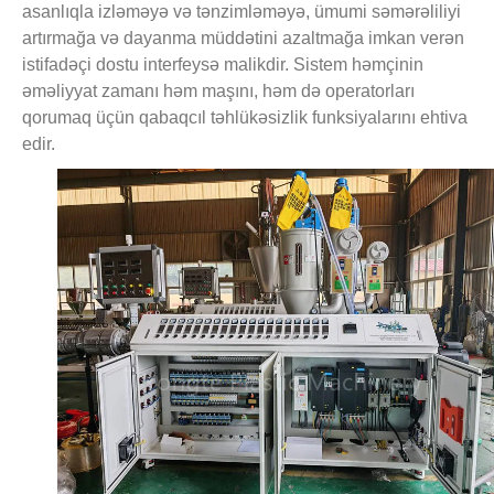
asanlıqla izləməyə və tənzimləməyə, ümumi səmərəliliyi
artırmağa və dayanma müddətini azaltmağa imkan verən
istifadəçi dostu interfeysə malikdir. Sistem həmçinin
əməliyyat zamanı həm maşını, həm də operatorları
qorumaq üçün qabaqcıl təhlükəsizlik funksiyalarını ehtiva
edir.