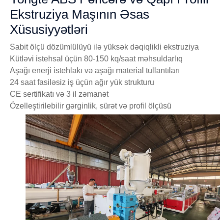
Ekstruziya Maşının Əsas
Xüsusiyyətləri
Sabit ölçü dözümlülüyü ilə yüksək dəqiqlikli ekstruziya
Kütləvi istehsal üçün 80-150 kq/saat məhsuldarlıq
Aşağı enerji istehlakı və aşağı material tullantıları
24 saat fasiləsiz iş üçün ağır yük strukturu
CE sertifikatı və 3 il zəmanət
Özelleştirilebilir gərginlik, sürət və profil ölçüsü