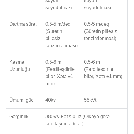
suyun
suyun
soyudulması
soyudulması
Dartma sürəti
0,5-5 m/dəq
0,5-5 m/dəq
(Sürətin
(Sürətin pilləsiz
pilləsiz
tənzimlənməsi)
tənzimlənməsi)
Kəsmə
0,5-6 m
0,5-6 m
Uzunluğu
(Fərdiləşdirilə
(Fərdiləşdirilə
bilər, Xəta ±1
bilər, Xəta ±1 mm)
mm)
Ümumi güc
40kv
55kVt
Gərginlik
380V/3Faz/50Hz (Ölkəyə görə
fərdiləşdirilə bilər)