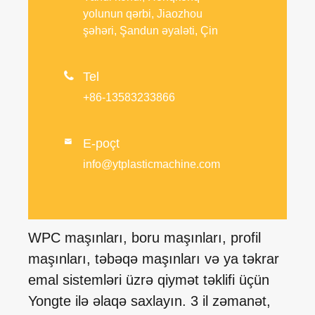
yolunun qərbi, Jiaozhou
şəhəri, Şandun əyaləti, Çin

Tel
+86-13583233866
E-poçt

info@ytplasticmachine.com
WPC maşınları, boru maşınları, profil
maşınları, təbəqə maşınları və ya təkrar
emal sistemləri üzrə qiymət təklifi üçün
Yongte ilə əlaqə saxlayın. 3 il zəmanət,