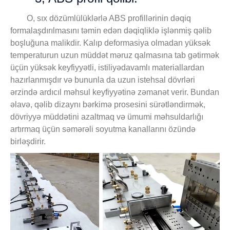
O, sıx dözümlülüklərlə ABS profillərinin dəqiq
formalaşdırılmasını təmin edən dəqiqliklə işlənmiş qəlib
boşluğuna malikdir. Kalıp deformasiya olmadan yüksək
temperaturun uzun müddət məruz qalmasına tab gətirmək
üçün yüksək keyfiyyətli, istiliyədavamlı materiallardan
hazırlanmışdır və bununla da uzun istehsal dövrləri
ərzində ardıcıl məhsul keyfiyyətinə zəmanət verir. Bundan
əlavə, qəlib dizaynı bərkimə prosesini sürətləndirmək,
dövriyyə müddətini azaltmaq və ümumi məhsuldarlığı
artırmaq üçün səmərəli soyutma kanallarını özündə
birləşdirir.