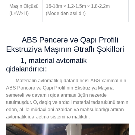
Maşın Ölçüsü
16-18m × 1.2-1.5m × 1.8-2.2m
(L×W×H)
(Modeldən asılıdır)
ABS Pəncərə və Qapı Profili
Ekstruziya Maşının Ətraflı Şəkilləri
1, material avtomatik
qidalandırıcı:
Materialın avtomatik qidalandırıcısı ABS xammalının
ABS Pəncərə və Qapı Profilinin Ekstruziya Maşına
səmərəli və davamlı qidalanması üçün nəzərdə
tutulmuşdur. O, dəqiq və ardıcıl material tədarükünü təmin
edən, əl ilə müdaxiləni azaldan və məhsuldarlığı artıran
avtomatik idarəetmə sisteminə malikdir.