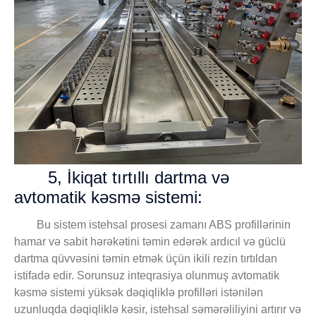
5, İkiqat tırtıllı dartma və
avtomatik kəsmə sistemi:
Bu sistem istehsal prosesi zamanı ABS profillərinin
hamar və sabit hərəkətini təmin edərək ardıcıl və güclü
dartma qüvvəsini təmin etmək üçün ikili rezin tırtıldan
istifadə edir. Sorunsuz inteqrasiya olunmuş avtomatik
kəsmə sistemi yüksək dəqiqliklə profilləri istənilən
uzunluqda dəqiqliklə kəsir, istehsal səmərəliliyini artırır və