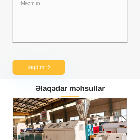
təqdim

Əlaqədar məhsullar
ABS Profil Ekstruziya Xətti
Ətraflı Baxın >>