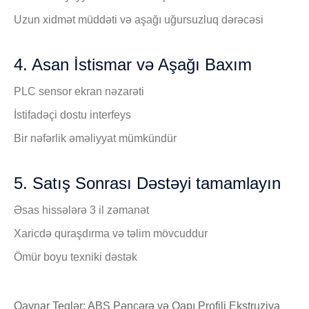
Uzun xidmət müddəti və aşağı uğursuzluq dərəcəsi
4. Asan İstismar və Aşağı Baxım
PLC sensor ekran nəzarəti
İstifadəçi dostu interfeys
Bir nəfərlik əməliyyat mümkündür
5. Satış Sonrası Dəstəyi tamamlayın
Əsas hissələrə 3 il zəmanət
Xaricdə quraşdırma və təlim mövcuddur
Ömür boyu texniki dəstək
Qaynar Teqlər: ABS Pəncərə və Qapı Profili Ekstruziya