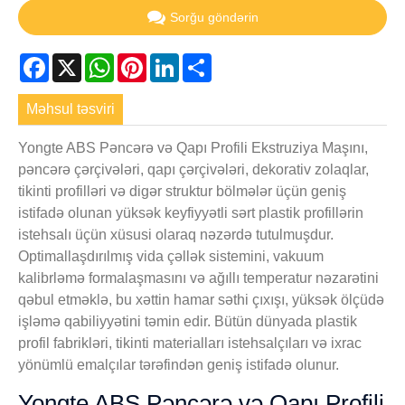
Sorğu göndərin
Facebook
X
WhatsApp
Pinterest
LinkedIn
Share
Məhsul təsviri
Yongte ABS Pəncərə və Qapı Profili Ekstruziya Maşını,
pəncərə çərçivələri, qapı çərçivələri, dekorativ zolaqlar,
tikinti profilləri və digər struktur bölmələr üçün geniş
istifadə olunan yüksək keyfiyyətli sərt plastik profillərin
istehsalı üçün xüsusi olaraq nəzərdə tutulmuşdur.
Optimallaşdırılmış vida çəllək sistemini, vakuum
kalibrləmə formalaşmasını və ağıllı temperatur nəzarətini
qəbul etməklə, bu xəttin hamar səthi çıxışı, yüksək ölçüdə
işləmə qabiliyyətini təmin edir. Bütün dünyada plastik
profil fabrikləri, tikinti materialları istehsalçıları və ixrac
yönümlü emalçılar tərəfindən geniş istifadə olunur.
Yongte ABS Pəncərə və Qapı Profili