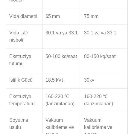
Vida diametri
65 mm
75 mm
Vida L/D
30:1 və ya 33:1
30:1 və ya 33:1
nisbəti
Ekstruziya
50-100 kq/saat
80-150 kq/saat
tutumu
İstilik Gücü
18,5 kVt
30kv
Ekstruziya
160-220 ℃
160-220 ℃
temperaturu
(tənzimlənən)
(tənzimlənən)
Soyutma
Vakuum
Vakuum
üsulu
kalibrləmə və
kalibrləmə və