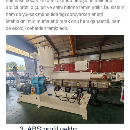
edilməsi mexanizmlərini özündə birləşdirir, nəticədə
ardıcıl profil ölçüləri və səthi bitirmə təmin edilir. Bu sistem
həm də yüksək məhsuldarlığı qoruyarkən enerji
istehlakını minimuma endirərək onu həm qənaətcil, həm
də ekoloji cəhətdən təmiz edir.
3, ABS profil qəlibi: