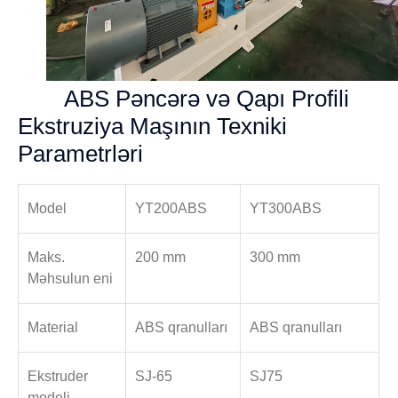
ABS Pəncərə və Qapı Profili
Ekstruziya Maşının Texniki
Parametrləri
Model
YT200ABS
YT300ABS
Maks.
200 mm
300 mm
Məhsulun eni
Material
ABS qranulları
ABS qranulları
Ekstruder
SJ-65
SJ75
modeli