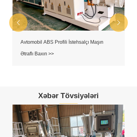


Xəbər Tövsiyələri
Yongte, Afrikalı Müştəri üçün Xüsusi Plastik
Təkrar Emal edilən İki Vidalı Ekstruderin
Zavod Qəbul Testini Tamamladı