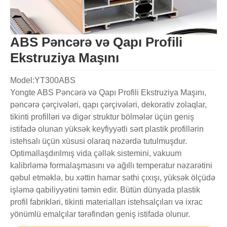
ABS Pəncərə və Qapı Profili
Ekstruziya Maşını
Model:YT300ABS
Yongte ABS Pəncərə və Qapı Profili Ekstruziya Maşını,
pəncərə çərçivələri, qapı çərçivələri, dekorativ zolaqlar,
tikinti profilləri və digər struktur bölmələr üçün geniş
istifadə olunan yüksək keyfiyyətli sərt plastik profillərin
istehsalı üçün xüsusi olaraq nəzərdə tutulmuşdur.
Optimallaşdırılmış vida çəllək sistemini, vakuum
kalibrləmə formalaşmasını və ağıllı temperatur nəzarətini
qəbul etməklə, bu xəttin hamar səthi çıxışı, yüksək ölçüdə
işləmə qabiliyyətini təmin edir. Bütün dünyada plastik
profil fabrikləri, tikinti materialları istehsalçıları və ixrac
yönümlü emalçılar tərəfindən geniş istifadə olunur.