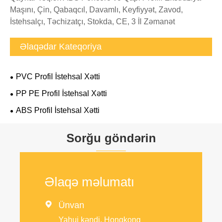
Maşını, Çin, Qabaqcıl, Davamlı, Keyfiyyət, Zavod,
İstehsalçı, Təchizatçı, Stokda, CE, 3 İl Zəmanət
Əlaqədar Kateqoriya
PVC Profil İstehsal Xətti
PP PE Profil İstehsal Xətti
ABS Profil İstehsal Xətti
Sorğu göndərin
Əlaqə məlumatı

Ünvan
Yahui kəndi, Honqkonq