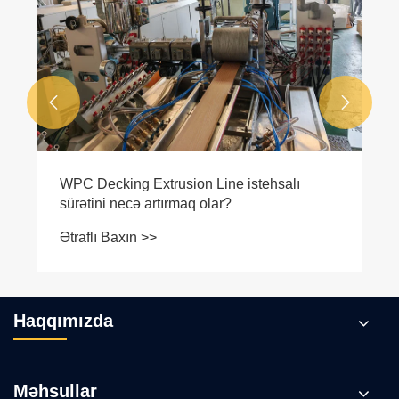
Ətraflı Baxın >>


Haqqımızda
Məhsullar