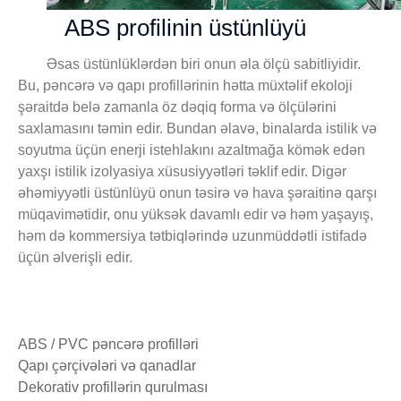
ABS profilinin üstünlüyü
Əsas üstünlüklərdən biri onun əla ölçü sabitliyidir.
Bu, pəncərə və qapı profillərinin hətta müxtəlif ekoloji
şəraitdə belə zamanla öz dəqiq forma və ölçülərini
saxlamasını təmin edir. Bundan əlavə, binalarda istilik və
soyutma üçün enerji istehlakını azaltmağa kömək edən
yaxşı istilik izolyasiya xüsusiyyətləri təklif edir. Digər
əhəmiyyətli üstünlüyü onun təsirə və hava şəraitinə qarşı
müqavimətidir, onu yüksək davamlı edir və həm yaşayış,
həm də kommersiya tətbiqlərində uzunmüddətli istifadə
üçün əlverişli edir.
ABS / PVC pəncərə profilləri
Qapı çərçivələri və qanadlar
Dekorativ profillərin qurulması