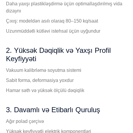
Daha yaxşı plastikləşdirmə üçün optimallaşdırılmış vida
dizaynı
Çıxış: modeldən asılı olaraq 80–150 kq/saat
Uzunmüddətli kütləvi istehsal üçün uyğundur
2. Yüksək Dəqiqlik və Yaxşı Profil
Keyfiyyəti
Vakuum kalibrləmə soyutma sistemi
Sabit forma, deformasiya yoxdur
Hamar səth və yüksək ölçülü dəqiqlik
3. Davamlı və Etibarlı Quruluş
Ağır polad çərçivə
Yüksək keyfiyyətli elektrik komponentləri