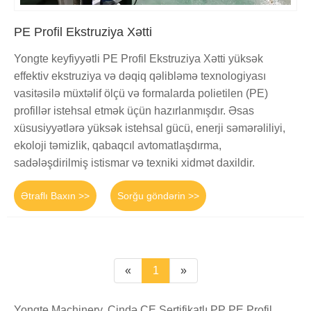
PE Profil Ekstruziya Xətti
Yongte keyfiyyətli PE Profil Ekstruziya Xətti yüksək
effektiv ekstruziya və dəqiq qəlibləmə texnologiyası
vasitəsilə müxtəlif ölçü və formalarda polietilen (PE)
profillər istehsal etmək üçün hazırlanmışdır. Əsas
xüsusiyyətlərə yüksək istehsal gücü, enerji səmərəliliyi,
ekoloji təmizlik, qabaqcıl avtomatlaşdırma,
sadələşdirilmiş istismar və texniki xidmət daxildir.
Ətraflı Baxın >>
Sorğu göndərin >>
«
1
»
Yongte Machinery, Çində CE Sertifikatlı PP PE Profil