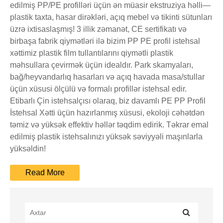
edilmiş PP/PE profilləri üçün ən müasir ekstruziya həlli—
plastik taxta, hasar dirəkləri, açıq mebel və tikinti sütunları
üzrə ixtisaslaşmış! 3 illik zəmanət, CE sertifikatı və
birbaşa fabrik qiymətləri ilə bizim PP PE profil istehsal
xəttimiz plastik film tullantılarını qiymətli plastik
məhsullara çevirmək üçün idealdır. Park skamyaları,
bağ/heyvandarlıq hasarları və açıq havada masa/stullar
üçün xüsusi ölçülü və formalı profillər istehsal edir.
Etibarlı Çin istehsalçısı olaraq, biz davamlı PE PP Profil
İstehsal Xətti üçün hazırlanmış xüsusi, ekoloji cəhətdən
təmiz və yüksək effektiv həllər təqdim edirik. Təkrar emal
edilmiş plastik istehsalınızı yüksək səviyyəli maşınlarla
yüksəldin!