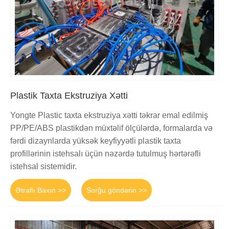
Plastik Taxta Ekstruziya Xətti
Yongte Plastic taxta ekstruziya xətti təkrar emal edilmiş
PP/PE/ABS plastikdən müxtəlif ölçülərdə, formalarda və
fərdi dizaynlarda yüksək keyfiyyətli plastik taxta
profillərinin istehsalı üçün nəzərdə tutulmuş hərtərəfli
istehsal sistemidir.
Ətraflı Baxın >>
Sorğu göndərin >>