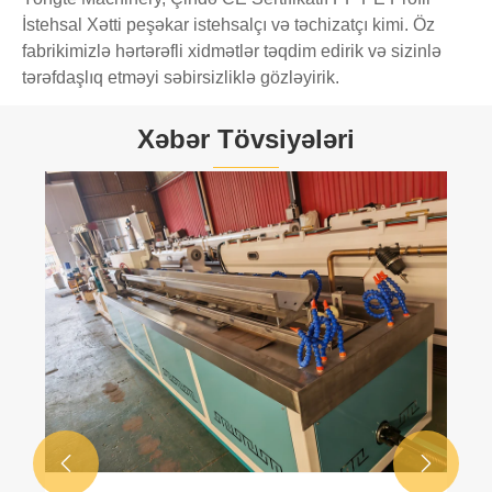
İstehsal Xətti peşəkar istehsalçı və təchizatçı kimi. Öz
fabrikimizlə hərtərəfli xidmətlər təqdim edirik və sizinlə
tərəfdaşlıq etməyi səbirsizliklə gözləyirik.
Xəbər Tövsiyələri

