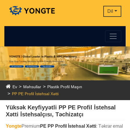
Dil
Ev
Məhsullar
Plastik Profil Maşın
PP PE Profil İstehsal Xətti
Yüksək Keyfiyyətli PP PE Profil İstehsal
Xətti İstehsalçısı, Təchizatçı
Yongte
Premium
PE PP Profil İstehsal Xətti
: Təkrar emal