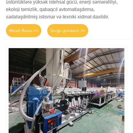
üstünlüklərə yüksək istehsal gücü, enerji səmərəliliyi,
ekoloji təmizlik, qabaqcıl avtomatlaşdırma,
sadələşdirilmiş istismar və texniki xidmət daxildir.
Ətraflı Baxın >>
Sorğu göndərin >>