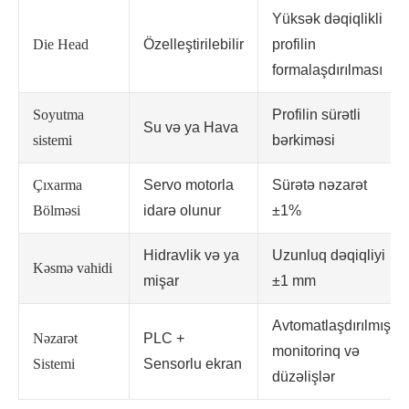
Yüksək dəqiqlikli
Die Head
Özelleştirilebilir
profilin
formalaşdırılması
Soyutma
Profilin sürətli
Su və ya Hava
sistemi
bərkiməsi
Çıxarma
Servo motorla
Sürətə nəzarət
Bölməsi
idarə olunur
±1%
Hidravlik və ya
Uzunluq dəqiqliyi
Kəsmə vahidi
mişar
±1 mm
Avtomatlaşdırılmış
Nəzarət
PLC +
monitorinq və
Sistemi
Sensorlu ekran
düzəlişlər