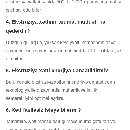
ekstruziya xətləri saatda 500 ilə 1200 kq arasında məhsul
istehsal edə bilər.
4. Ekstruziya xəttinin xidmət müddəti nə
qədərdir?
Düzgün qulluq ilə, yüksək keyfiyyətli komponentlər və
davamlı tikinti sayəsində xidmət müddəti 10-15 ildən çox
ola bilər.
5. Ekstruziya xətti enerjiyə qənaətlidirmi?
Bəli, Yongte ekstruziya xətlərini enerjiyə qənaət edən
texnologiya ilə dizayn edir, mühərrik və istilik
səmərəliliyini optimallaşdırır.
6. Xətt fasiləsiz işləyə bilərmi?
Tamamilə. Xətt məhsuldarlığı maksimuma çatdıran və
dayanma müddətini azaldan fasiləsiz işləmə üçün