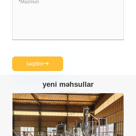
təqdim

yeni məhsullar
PVC Levha Ekstruziya Xətti
Ətraflı Baxın >>