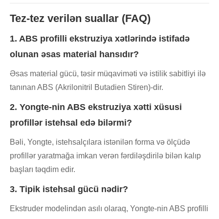
Tez-tez verilən suallar (FAQ)
1. ABS profilli ekstruziya xətlərində istifadə
olunan əsas material hansıdır?
Əsas material gücü, təsir müqaviməti və istilik sabitliyi ilə
tanınan ABS (Akrilonitril Butadien Stiren)-dir.
2. Yongte-nin ABS ekstruziya xətti xüsusi
profillər istehsal edə bilərmi?
Bəli, Yongte, istehsalçılara istənilən forma və ölçüdə
profillər yaratmağa imkan verən fərdiləşdirilə bilən kalıp
başları təqdim edir.
3. Tipik istehsal gücü nədir?
Ekstruder modelindən asılı olaraq, Yongte-nin ABS profilli