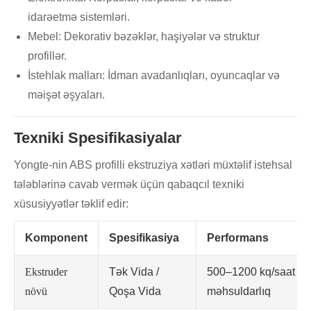
idarəetmə sistemləri.
Mebel: Dekorativ bəzəklər, haşiyələr və struktur
profillər.
İstehlak malları: İdman avadanlıqları, oyuncaqlar və
məişət əşyaları.
Texniki Spesifikasiyalar
Yongte-nin ABS profilli ekstruziya xətləri müxtəlif istehsal
tələblərinə cavab vermək üçün qabaqcıl texniki
xüsusiyyətlər təklif edir:
Komponent
Spesifikasiya
Performans
Ekstruder
Tək Vida /
500–1200 kq/saat
növü
Qoşa Vida
məhsuldarlıq