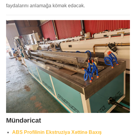
faydalarını anlamağa kömək edəcək.
Mündəricat
ABS Profilinin Ekstruziya Xəttinə Baxış