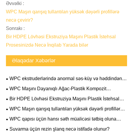
Əvvəlki :
WPC Maşın qarışıq tullantıları yüksək dəyərli profillərə
necə çevirir?
Sonrakı :
Bir HDPE Lövhəsi Ekstruziya Maşını Plastik İstehsal
Prosesinizdə Necə İnqilab Yarada bilər
Əlaqədar Xəbərlər
WPC ekstruderlərində anormal səs-küy və həddindən
artıq vibrasiya problemlərini necə həll etmək olar
WPC Maşını Dayanıqlı Ağac-Plastik Kompozit
İstehsalın və Yüksək İstehsal Effektivliyinin açarıdır
Bir HDPE Lövhəsi Ekstruziya Maşını Plastik İstehsal
Prosesinizdə Necə İnqilab Yarada bilər
WPC Maşın qarışıq tullantıları yüksək dəyərli profillərə
necə çevirir?
WPC qapısı üçün hansı səth müalicəsi tətbiq oluna
bilər?
Suvarma üçün rezin şlanq necə istifadə olunur?