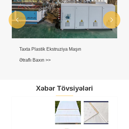


Xəbər Tövsiyələri
Yongte Ekstruder Elektrik İdarəetmə Şkafı
Keyfiyyəti və Dizaynı Optimallaşdırdı