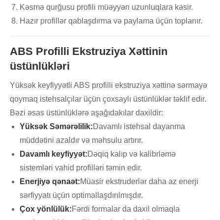
Kəsmə qurğusu profili müəyyən uzunluqlara kəsir.
Hazır profillər qablaşdırma və paylama üçün toplanır.
ABS Profilli Ekstruziya Xəttinin
üstünlükləri
Yüksək keyfiyyətli ABS profilli ekstruziya xəttinə sərmayə
qoymaq istehsalçılar üçün çoxsaylı üstünlüklər təklif edir.
Bəzi əsas üstünlüklərə aşağıdakılar daxildir:
Yüksək Səmərəlilik:
Davamlı istehsal dayanma
müddətini azaldır və məhsulu artırır.
Davamlı keyfiyyət:
Dəqiq kalıp və kalibrləmə
sistemləri vahid profilləri təmin edir.
Enerjiyə qənaət:
Müasir ekstruderlər daha az enerji
sərfiyyatı üçün optimallaşdırılmışdır.
Çox yönlülük:
Fərdi formalar da daxil olmaqla