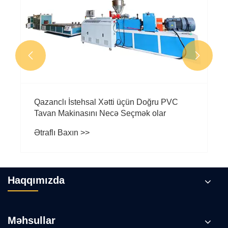
Ətraflı Baxın >>


Haqqımızda
Məhsullar