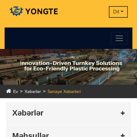
Dil
Ev
Xəbərlər
Sənaye Xəbərləri
Xəbərlər
Məhsullar