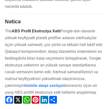
nəzərdə tutulub.
Nəticə
The
ABS Profil Ekstruziya Xətti
Yongte-dən davamlı
yüksək keyfiyyətli plastik profillər axtaran istehsalçılar
üçün yüksək səmərəli, çox yönlü və etibarlı həll təklif edir.
Qabaqcıl komponentləri, dəqiq idarəetmə sistemlərini və
fərdiləşdirilə bilən kalıp seçimlərini birləşdirərək, Yongte
ekstruziya xətlərinin ən yüksək sənaye standartlarına
cavab verməsini təmin edir. İstehsal səmərəliliyinizi və
məhsul keyfiyyətinizi yüksəltmək istəyirsinizsə,
çəkinməyin
bizimlə əlaqə saxlayın
biznesiniz üçün ən
yaxşı ABS profilli ekstruziya xətti həllərini araşdırmaq.
Facebook
X
WhatsApp
Pinterest
LinkedIn
Share