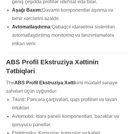
geniş çeşiddə profillər istehsal edə bilər.
Aşağı Baxım:
Davamlı komponentlər aşınma və
təmir xərclərini azaldır.
Avtomatlaşdırma:
Qabaqcıl idarəetmə sistemləri
avtomatlaşdırılmış monitorinq və tənzimləmələrə
imkan verir.
ABS Profil Ekstruziya Xəttinin
Tətbiqləri
The
ABS Profil Ekstruziya Xətti
kimi müxtəlif sənaye
sahələri üçün uyğundur:
Tikinti: Pəncərə çərçivələri, qapı profilləri və tavan
örtükləri.
Avtomobil: İdarə paneli komponentləri, bəzəklər və
qoruyucu panellər.
Elektronika: Korpuslar, korpuslar və kabel