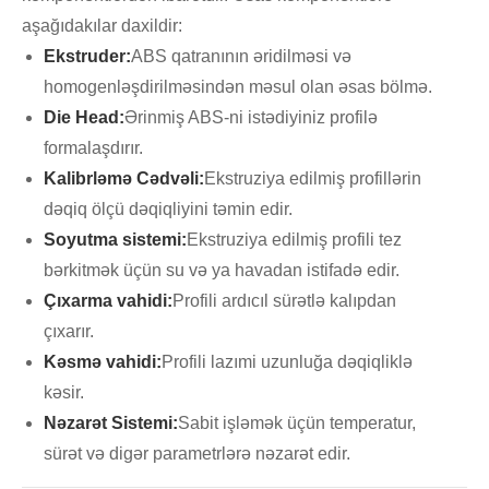
aşağıdakılar daxildir:
Ekstruder:
ABS qatranının əridilməsi və
homogenləşdirilməsindən məsul olan əsas bölmə.
Die Head:
Ərinmiş ABS-ni istədiyiniz profilə
formalaşdırır.
Kalibrləmə Cədvəli:
Ekstruziya edilmiş profillərin
dəqiq ölçü dəqiqliyini təmin edir.
Soyutma sistemi:
Ekstruziya edilmiş profili tez
bərkitmək üçün su və ya havadan istifadə edir.
Çıxarma vahidi:
Profili ardıcıl sürətlə kalıpdan
çıxarır.
Kəsmə vahidi:
Profili lazımi uzunluğa dəqiqliklə
kəsir.
Nəzarət Sistemi:
Sabit işləmək üçün temperatur,
sürət və digər parametrlərə nəzarət edir.