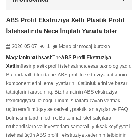
ABS Profil Ekstruziya Xətti Plastik Profil
İstehsalında Necə İnqilab Yarada bilər
2026-05-07
1
Mənə bir mesaj buraxın
Məqalənin xülasəsi:
The
ABS Profil Ekstruziya
Xətti
müasir plastik profil istehsalında əsas texnologiyadır.
Bu hərtərəfli bloqda biz ABS profilli ekstruziya xətlərinin
komponentlərini, əməliyyatlarını, üstünlüklərini və bazar
tətbiqlərini araşdırırıq. Biz həmçinin ABS ekstruziya
texnologiyası ilə bağlı ümumi suallara cavab vermək
üçün ətraflı müqayisə cədvəli, praktiki anlayışlar və FAQ
bölməsini təqdim edirik. Bu təlimat istehsalçılara,
mühəndislərə və investorlara səmərəli, yüksək keyfiyyətli
istehsal üçün ABS profilli ekstruziya xətlərinin tətbiqinin