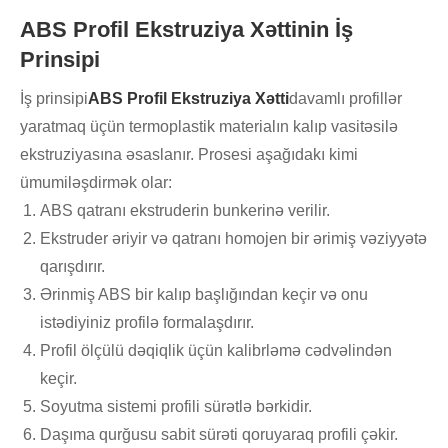
ABS Profil Ekstruziya Xəttinin İş
Prinsipi
İş prinsipi
ABS Profil Ekstruziya Xətti
davamlı profillər
yaratmaq üçün termoplastik materialın kalıp vasitəsilə
ekstruziyasına əsaslanır. Prosesi aşağıdakı kimi
ümumiləşdirmək olar:
ABS qatranı ekstruderin bunkerinə verilir.
Ekstruder əriyir və qatranı homojen bir ərimiş vəziyyətə
qarışdırır.
Ərinmiş ABS bir kalıp başlığından keçir və onu
istədiyiniz profilə formalaşdırır.
Profil ölçülü dəqiqlik üçün kalibrləmə cədvəlindən
keçir.
Soyutma sistemi profili sürətlə bərkidir.
Daşıma qurğusu sabit sürəti qoruyaraq profili çəkir.