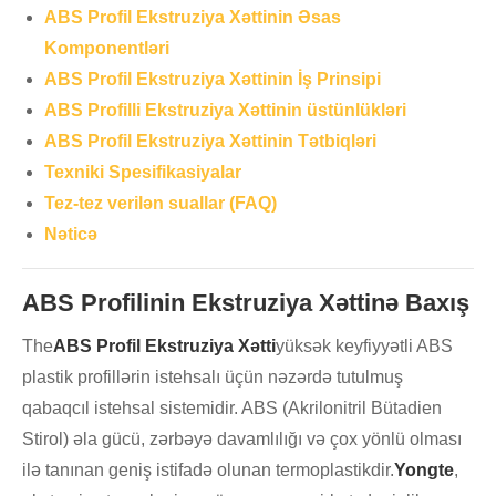
ABS Profil Ekstruziya Xəttinin Əsas
Komponentləri
ABS Profil Ekstruziya Xəttinin İş Prinsipi
ABS Profilli Ekstruziya Xəttinin üstünlükləri
ABS Profil Ekstruziya Xəttinin Tətbiqləri
Texniki Spesifikasiyalar
Tez-tez verilən suallar (FAQ)
Nəticə
ABS Profilinin Ekstruziya Xəttinə Baxış
The
ABS Profil Ekstruziya Xətti
yüksək keyfiyyətli ABS
plastik profillərin istehsalı üçün nəzərdə tutulmuş
qabaqcıl istehsal sistemidir. ABS (Akrilonitril Bütadien
Stirol) əla gücü, zərbəyə davamlılığı və çox yönlü olması
ilə tanınan geniş istifadə olunan termoplastikdir.
Yongte
,