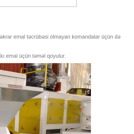
r təkrar emal təcrübəsi olmayan komandalar üçün də
rakı emal üçün təməl qoyulur.