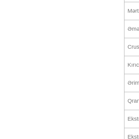
Mərt
Əmə
Crus
Kırı
Ərim
Qran
Ekst
Ekst