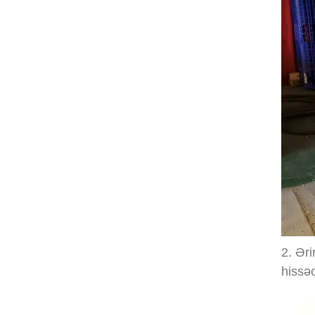
2. Əri
hissəc