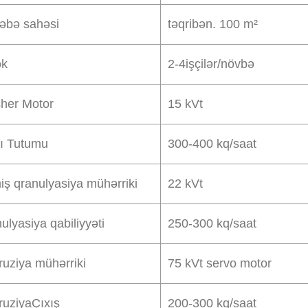
əbə sahəsi
təqribən. 100 m²
k
2
-4
işçilər/növbə
her Motor
15 kVt
cı Tutumu
300-400 kq/saat
iş qranulyasiya mühərriki
22 kVt
ulyasiya qabiliyyəti
250-300 kq/saat
ruziya mühərriki
75 kVt servo motor
ruziya
Çıxış
200-300 kq/saat