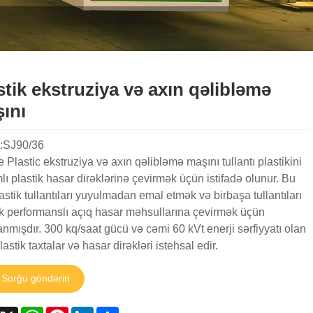
stik ekstruziya və axın qəlibləmə
ını
:SJ90/36
 Plastic ekstruziya və axın qəlibləmə maşını tullantı plastikini
ı plastik hasar dirəklərinə çevirmək üçün istifadə olunur. Bu
lastik tullantıları yuyulmadan emal etmək və birbaşa tullantıları
k performanslı açıq hasar məhsullarına çevirmək üçün
anmışdır. 300 kq/saat gücü və cəmi 60 kVt enerji sərfiyyatı olan
lastik taxtalar və hasar dirəkləri istehsal edir.
Sorğu göndərin
acebook
X
WhatsApp
Pinterest
LinkedIn
Share