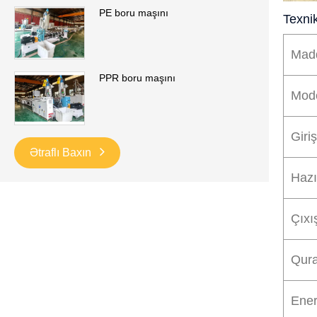
PE boru maşını
Texnik
Mad
PPR boru maşını
Mod
Giriş
Ətraflı Baxın
Hazı
Çıxı
Qura
Enerj