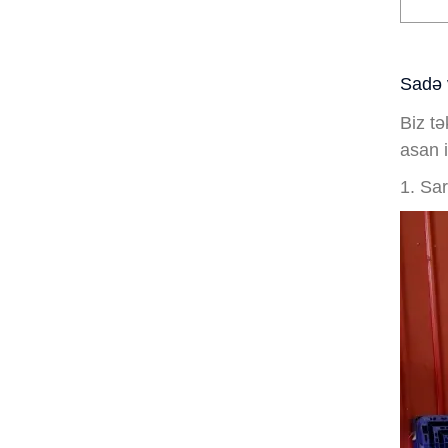
Sadə 
Biz t
asan 
1. Sar