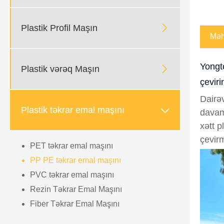

Plastik Profil Maşın
Məhs
Yongte

Plastik vərəq Maşın
çeviri
Dairəv

Plastik təkrar emal maşını
davaml
xətt p
çevir
PET təkrar emal maşını
PP PE təkrar emal maşını
PVC təkrar emal maşını
Rezin Təkrar Emal Maşını
Fiber Təkrar Emal Maşını