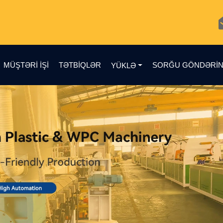
MÜŞTƏRI IŞI
TƏTBIQLƏR
SORĞU GÖNDƏRI
YÜKLƏ