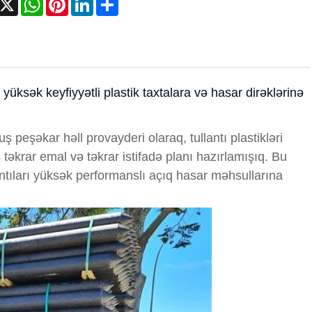
 yüksək keyfiyyətli plastik taxtalara və hasar dirəklərinə
ş peşəkar həll provayderi olaraq, tullantı plastikləri
 təkrar emal və təkrar istifadə planı hazırlamışıq. Bu
antıları yüksək performanslı açıq hasar məhsullarına