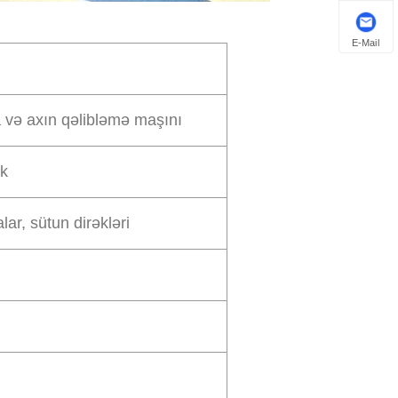
E-Mail
a və axın qəlibləmə maşını
ik
alar, sütun dirəkləri