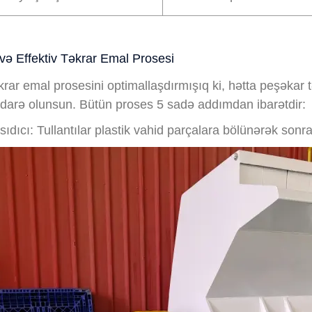
və Effektiv Təkrar Emal Prosesi
əkrar emal prosesini optimallaşdırmışıq ki, hətta peşəka
idarə olunsun. Bütün proses 5 sadə addımdan ibarətdir:
sıdıcı: Tullantılar plastik vahid parçalara bölünərək son