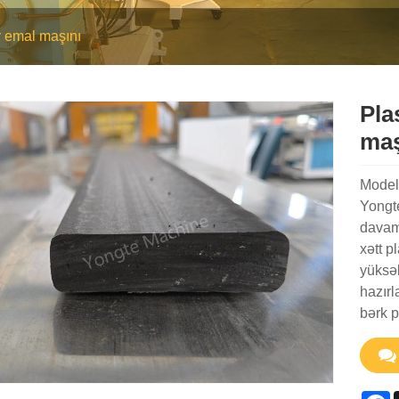
 emal maşını
Pla
maş
Model
Yongte
davaml
xətt p
yüksə
hazırl
bərk p
F