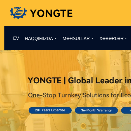
EV
HAQQIMIZDA
MƏHSULLAR
XƏBƏRLƏR