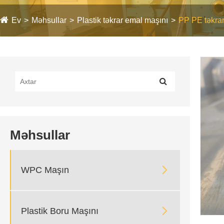
Ev
Məhsullar
Plastik təkrar emal maşını
PP PE təkrar
Məhsullar

WPC Maşın

Plastik Boru Maşını