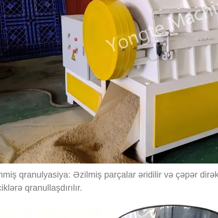
nmiş qranulyasiya: Əzilmiş parçalar əridilir və çəpər dirə
iklərə qranullaşdırılır.