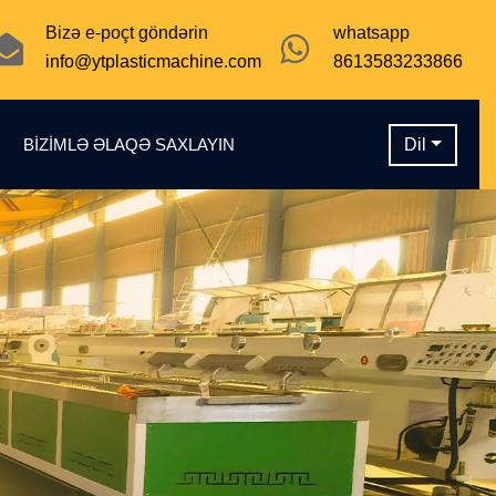
Bizə e-poçt göndərin
whatsapp
info@ytplasticmachine.com
8613583233866
N
BIZIMLƏ ƏLAQƏ SAXLAYIN
Dil