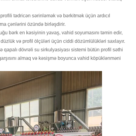
rofili tədricən sərinləmək və bərkitmək üçün ardıcıl
a çənlərini özündə birləşdirir.
luğu bərk en kəsiyinin yavaş, vahid soyumasını təmin edir,
, düzlük və profil ölçüləri üçün ciddi dözümlülükləri saxlayır.
ə qapalı dövrəli su sirkulyasiyası sistemi bütün profil səthi
nın qarşısını almaq və kəsişmə boyunca vahid köpüklənməni