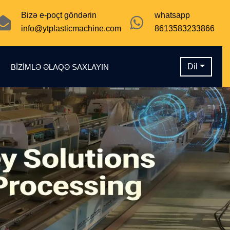
Bizə e-poçt göndərin
whatsapp
info@ytplasticmachine.com
8613583233866
Dil
N
BIZIMLƏ ƏLAQƏ SAXLAYIN