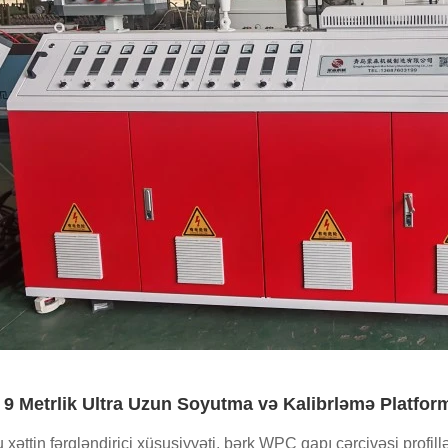
. 9 Metrlik Ultra Uzun Soyutma və Kalibrləmə Platfor
 xəttin fərqləndirici xüsusiyyəti, bərk WPC qapı çərçivəsi profil