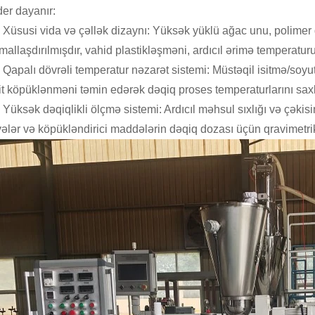
der dayanır:
Xüsusi vida və çəllək dizaynı: Yüksək yüklü ağac unu, polimer 
mallaşdırılmışdır, vahid plastikləşməni, ardıcıl ərimə temperatu
Qapalı dövrəli temperatur nəzarət sistemi: Müstəqil isitmə/soyu
it köpüklənməni təmin edərək dəqiq proses temperaturlarını saxl
Yüksək dəqiqlikli ölçmə sistemi: Ardıcıl məhsul sıxlığı və çəki
ələr və köpükləndirici maddələrin dəqiq dozası üçün qravimetrik 