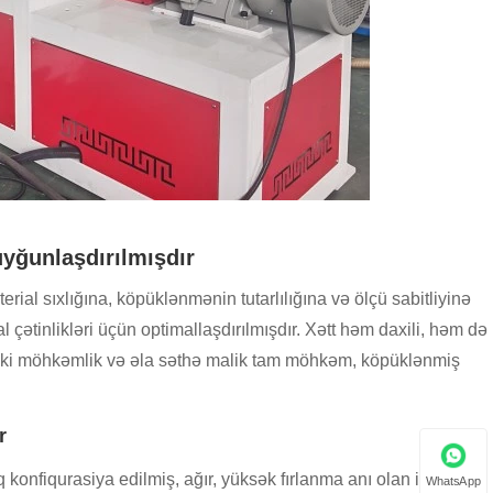
yğunlaşdırılmışdır
erial sıxlığına, köpüklənmənin tutarlılığına və ölçü sabitliyinə
 çətinlikləri üçün optimallaşdırılmışdır. Xətt həm daxili, həm də
aniki möhkəmlik və əla səthə malik tam möhkəm, köpüklənmiş
r
nfiqurasiya edilmiş, ağır, yüksək fırlanma anı olan iki vintli
WhatsApp