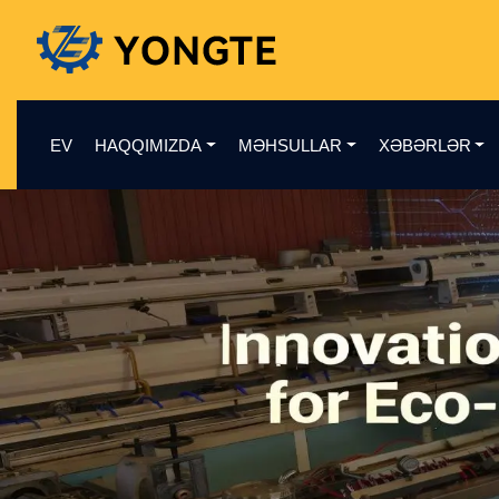
EV
HAQQIMIZDA
MƏHSULLAR
XƏBƏRLƏR