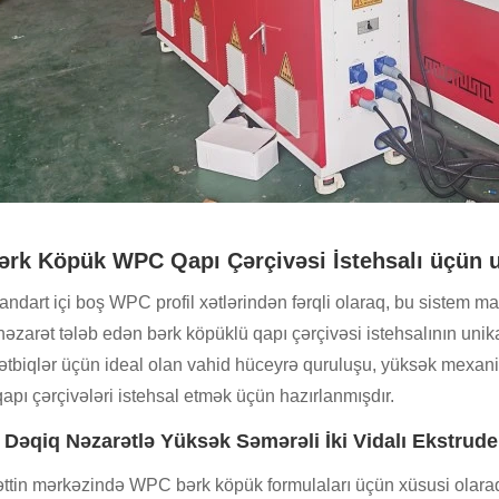
ərk Köpük WPC Qapı Çərçivəsi İstehsalı üçün u
andart içi boş WPC profil xətlərindən fərqli olaraq, bu sistem mat
əzarət tələb edən bərk köpüklü qapı çərçivəsi istehsalının unikal
 tətbiqlər üçün ideal olan vahid hüceyrə quruluşu, yüksək mex
pı çərçivələri istehsal etmək üçün hazırlanmışdır.
. Dəqiq Nəzarətlə Yüksək Səmərəli İki Vidalı Ekstrude
ttin mərkəzində WPC bərk köpük formulaları üçün xüsusi olaraq ko