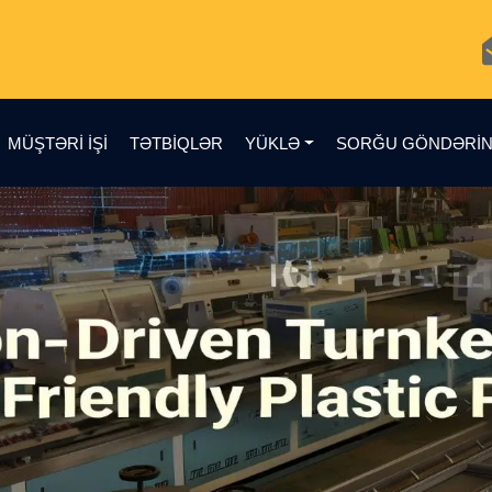
MÜŞTƏRI IŞI
TƏTBIQLƏR
YÜKLƏ
SORĞU GÖNDƏRI