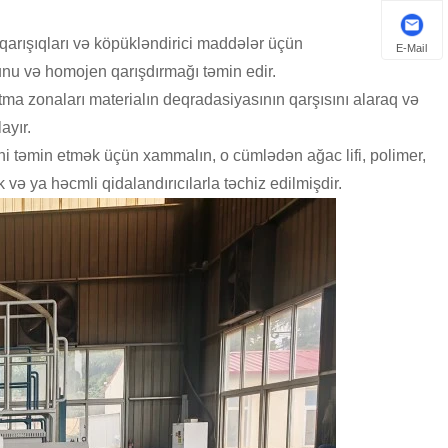
qarışıqları və köpükləndirici maddələr üçün
E-Mail
runu və homojen qarışdırmağı təmin edir.
tma zonaları materialın deqradasiyasının qarşısını alaraq və
ayır.
sini təmin etmək üçün xammalın, o cümlədən ağac lifi, polimer,
və ya həcmli qidalandırıcılarla təchiz edilmişdir.