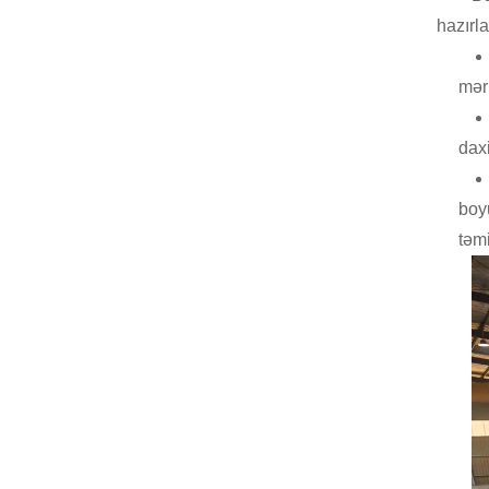
hazırla
mər
daxi
boy
təm