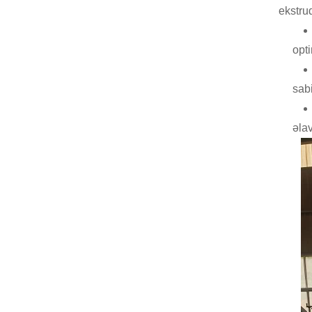
ekstru
opti
sab
əlav