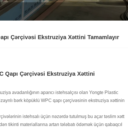
pı Çərçivəsi Ekstruziya Xəttini Tamamlayır
 Qapı Çərçivəsi Ekstruziya Xəttini
ziya avadanlığının aparıcı istehsalçısı olan Yongte Plastic
zaynlı bərk köpüklü WPC qapı çərçivəsinin ekstruziya xəttinin
vələrinin istehsalı üçün nəzərdə tutulmuş bu açar təslim xətt
dən tikinti materiallarına artan tələbatı ödəmək üçün qabaqcıl