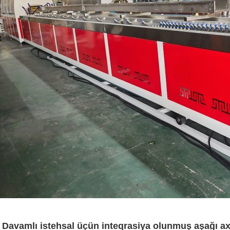
. Davamlı istehsal üçün inteqrasiya olunmuş aşağı ax