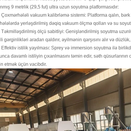
nmış 9 metrlik (29,5 fut) ultra uzun soyutma platformasıdır:
Çoxmərhələli vakuum kalibrləmə sistemi: Platforma qalın, bərk p
hələlərdə yerləşdirilmiş dəqiq vakuum ölçmə qolları və su soyutm
Təkmilləşdirilmiş ölçü sabitliyi: Genişləndirilmiş soyutma uzun
li gərginlikləri aradan qaldırır, əyilmənin qarşısını alır və düzlük
Effektiv istilik yayılması: Sprey və immersion soyutma ilə birlikd
unca davamlı istiliyin çıxarılmasını təmin edir, səth qüsurları
in etmək üçün vacibdir.