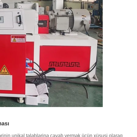
ması
lərinin unikal tələblərinə cavab vermək üçün xüsusi olaraq