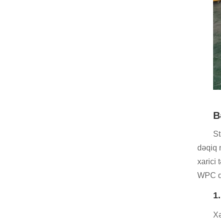
B
St
dəqiq n
xarici
WPC qa
1
Xə