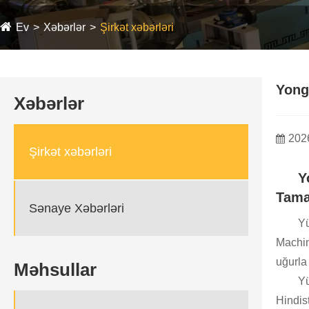
Ev
Xəbərlər
Şirkət xəbərləri
Yong
Xəbərlər
202
Şirkət xəbərləri
Y
Tama
Sənaye Xəbərləri
Yü
Machin
uğurla 
Məhsullar
Yü
Hindis