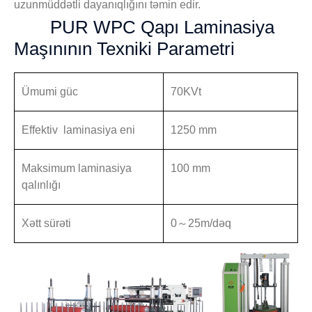
uzunmüddətli dayanıqlığını təmin edir.
PUR WPC Qapı Laminasiya
Maşınının Texniki Parametri
Ümumi güc
70KVt
Effektiv laminasiya eni
1250 mm
Maksimum laminasiya
100 mm
qalınlığı
Xətt sürəti
0～25m/dəq