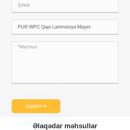
təqdim

Əlaqədar məhsullar