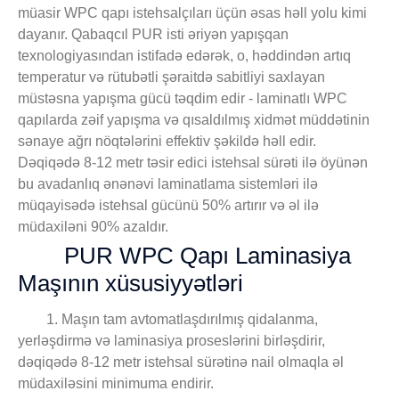
müasir WPC qapı istehsalçıları üçün əsas həll yolu kimi
dayanır. Qabaqcıl PUR isti əriyən yapışqan
texnologiyasından istifadə edərək, o, həddindən artıq
temperatur və rütubətli şəraitdə sabitliyi saxlayan
müstəsna yapışma gücü təqdim edir - laminatlı WPC
qapılarda zəif yapışma və qısaldılmış xidmət müddətinin
sənaye ağrı nöqtələrini effektiv şəkildə həll edir.
Dəqiqədə 8-12 metr təsir edici istehsal sürəti ilə öyünən
bu avadanlıq ənənəvi laminatlama sistemləri ilə
müqayisədə istehsal gücünü 50% artırır və əl ilə
müdaxiləni 90% azaldır.
PUR WPC Qapı Laminasiya
Maşının xüsusiyyətləri
1. Maşın tam avtomatlaşdırılmış qidalanma,
yerləşdirmə və laminasiya proseslərini birləşdirir,
dəqiqədə 8-12 metr istehsal sürətinə nail olmaqla əl
müdaxiləsini minimuma endirir.