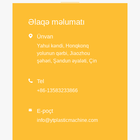
Əlaqə məlumatı

Ünvan
Yahui kəndi, Honqkonq
yolunun qərbi, Jiaozhou
şəhəri, Şandun əyaləti, Çin

Tel
+86-13583233866
E-poçt

info@ytplasticmachine.com