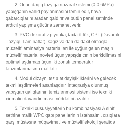
2. Onun dəqiq təzyiqə nəzarət sistemi (0-0,6MPa)
yapışqanın vahid paylanmasını təmin edir, hava
qabarcıqlarını aradan qaldırır və bütün panel səthində
ardıcıl yapışma gücünə zəmanət verir.
3. PVC dekorativ plyonka, taxta örtük, CPL (Davamlı
Təzyiqli Laminatlar), kağız və dəri də daxil olmaqla
müxtəlif laminasiya materialları ilə uyğun gələn maşın
müxtəlif material növləri üçün yapışdırıcının bərkidilməsini
optimallaşdırmaq üçün iki zonalı temperatur
tənzimlənməsinə malikdir.
4. Modul dizaynı tez alət dəyişikliklərini və gələcək
təkmilləşdirmələri asanlaşdırır, inteqrasiya olunmuş
yapışqan qalıqlarının təmizlənməsi sistemi isə texniki
xidmətin dayandırılması müddətini azaldır.
5. Texniki xüsusiyyətlərin bu kombinasiyası A sinif
səthinə malik WPC qapı panellərinin istehsalını, cızıqlara
qarşı müstəsna müqaviməti və müxtəlif ekoloji şəraitdə