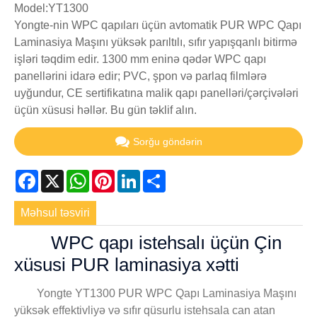
Model:YT1300
Yongte-nin WPC qapıları üçün avtomatik PUR WPC Qapı
Laminasiya Maşını yüksək parıltılı, sıfır yapışqanlı bitirmə
işləri təqdim edir. 1300 mm eninə qədər WPC qapı
panellərini idarə edir; PVC, şpon və parlaq filmlərə
uyğundur, CE sertifikatına malik qapı panelləri/çərçivələri
üçün xüsusi həllər. Bu gün təklif alın.
Sorğu göndərin
Facebook
X
WhatsApp
Pinterest
LinkedIn
Share
Məhsul təsviri
WPC qapı istehsalı üçün Çin
xüsusi PUR laminasiya xətti
Yongte YT1300 PUR WPC Qapı Laminasiya Maşını
yüksək effektivliyə və sıfır qüsurlu istehsala can atan