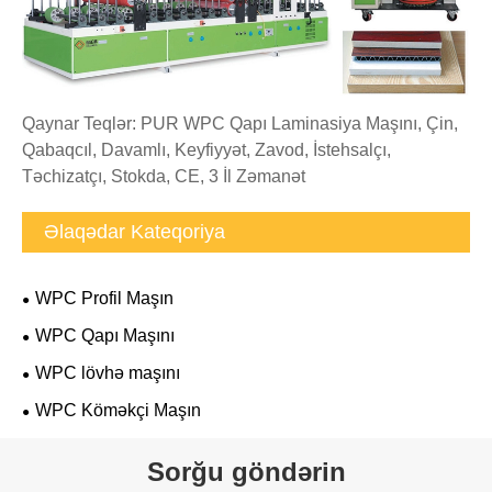
Qaynar Teqlər: PUR WPC Qapı Laminasiya Maşını, Çin,
Qabaqcıl, Davamlı, Keyfiyyət, Zavod, İstehsalçı,
Təchizatçı, Stokda, CE, 3 İl Zəmanət
Əlaqədar Kateqoriya
WPC Profil Maşın
WPC Qapı Maşını
WPC lövhə maşını
WPC Köməkçi Maşın
Sorğu göndərin