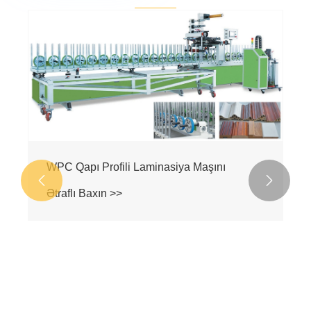
WPC Qapı Profili Laminasiya Maşını


Ətraflı Baxın >>