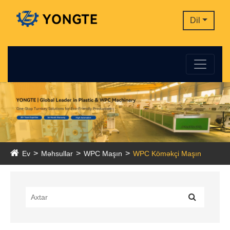
Dil
Ev
Məhsullar
WPC Maşın
WPC Köməkçi Maşın