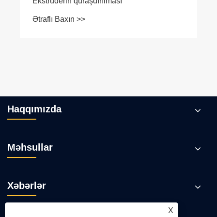
Ekstruderin quraşdırılması
Ətraflı Baxın >>
Haqqımızda
Məhsullar
Xəbərlər
X