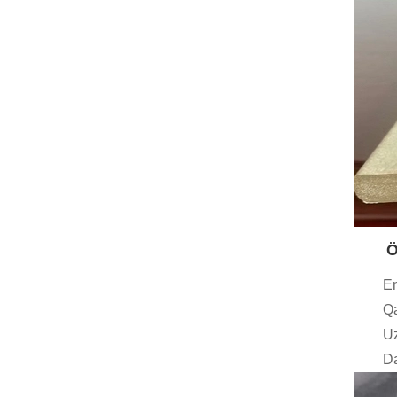
Ö
En
Qa
Uz
Da