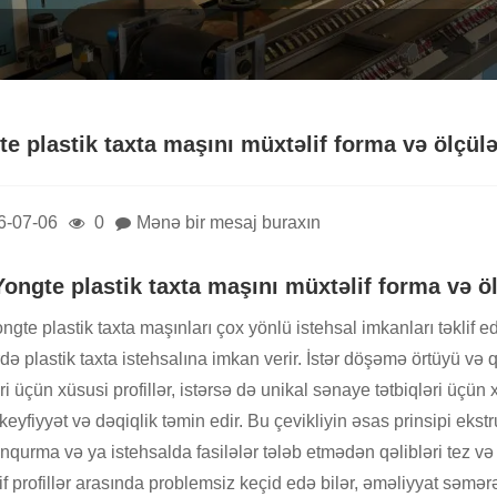
e plastik taxta maşını müxtəlif forma və ölçülə
6-07-06
0
Mənə bir mesaj buraxın
Yongte plastik taxta maşını müxtəlif forma və öl
ngte plastik taxta maşınları çox yönlü istehsal imkanları təklif e
də plastik taxta istehsalına imkan verir. İstər döşəmə örtüyü və q
ri üçün xüsusi profillər, istərsə də unikal sənaye tətbiqləri üçü
 keyfiyyət və dəqiqlik təmin edir. Bu çevikliyin əsas prinsipi eks
nqurma və ya istehsalda fasilələr tələb etmədən qəlibləri tez və 
f profillər arasında problemsiz keçid edə bilər, əməliyyat səmərəli