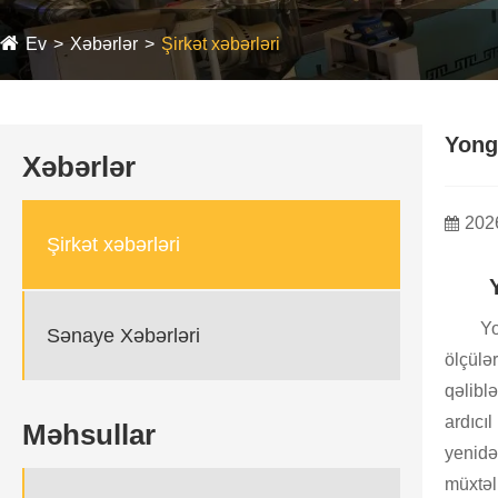
Ev
Xəbərlər
Şirkət xəbərləri
Yongt
Xəbərlər
202
Şirkət xəbərləri
Yo
Sənaye Xəbərləri
ölçülər
qəliblə
ardıcıl
Məhsullar
yenidə
müxtəli