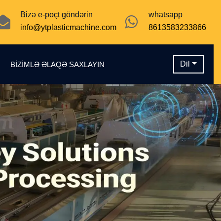
Bizə e-poçt göndərin
whatsapp
info@ytplasticmachine.com
8613583233866
Dil
N
BIZIMLƏ ƏLAQƏ SAXLAYIN