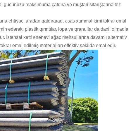
sal gücünüzü maksimuma çatdıra və müştəri sifarişlərinə tez
nuna ehtiyacı aradan qaldıraraq, əsas xammal kimi təkrar emal
min edərək, plastik qırıntılar, lopa və qranullar da daxil olmaqla
. İstehsal xətti ənənəvi ağac məhsullarına davamlı alternativ
təkrar emal edilmiş materialları effektiv şəkildə emal edir.