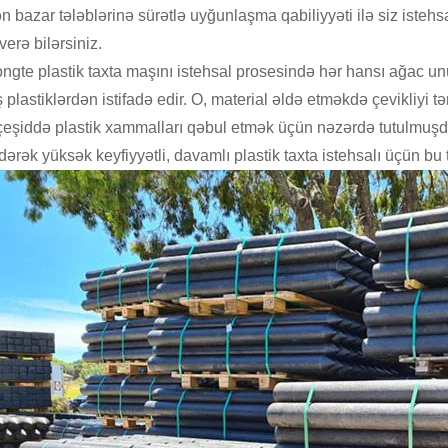
n bazar tələblərinə sürətlə uyğunlaşma qabiliyyəti ilə siz isteh
erə bilərsiniz.
ngte plastik taxta maşını istehsal prosesində hər hansı ağac u
 plastiklərdən istifadə edir. O, material əldə etməkdə çevikliyi tə
çeşiddə plastik xammalları qəbul etmək üçün nəzərdə tutulmuşdur
edərək yüksək keyfiyyətli, davamlı plastik taxta istehsalı üçün bu 