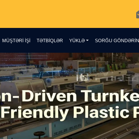
MÜŞTƏRI IŞI
TƏTBIQLƏR
YÜKLƏ
SORĞU GÖNDƏRI