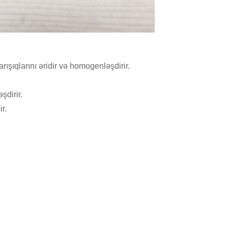
şıqlarını əridir və homogenləşdirir.
şdirir.
r.