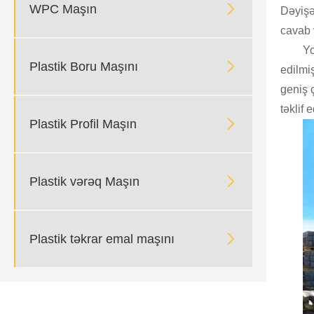

WPC Maşın
Dəyişə
cavab v
Yo

Plastik Boru Maşını
edilmiş
geniş 
təklif 

Plastik Profil Maşın

Plastik vərəq Maşın

Plastik təkrar emal maşını