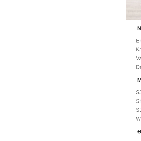
N
Ek
Ka
Va
Da
M
SJ
SH
SJ
WP
Ə