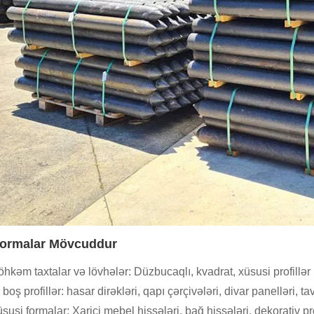
ormalar Mövcuddur
hkəm taxtalar və lövhələr: Düzbucaqlı, kvadrat, xüsusi profill
i boş profillər: hasar dirəkləri, qapı çərçivələri, divar panelləri, t
susi formalar: Xarici mebel hissələri, bağ hissələri, dekorativ pro