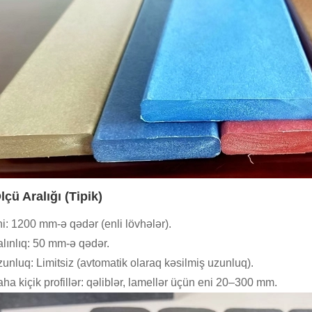
lçü Aralığı (Tipik)
i: 1200 mm-ə qədər (enli lövhələr).
lınlıq: 50 mm-ə qədər.
unluq: Limitsiz (avtomatik olaraq kəsilmiş uzunluq).
ha kiçik profillər: qəliblər, lamellər üçün eni 20–300 mm.