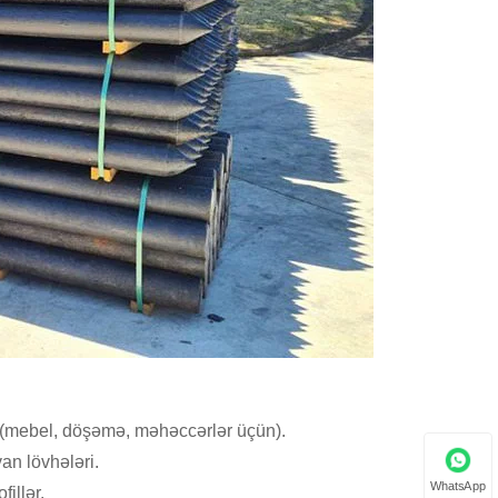
ər (mebel, döşəmə, məhəccərlər üçün).
avan lövhələri.
WhatsApp
fillər.