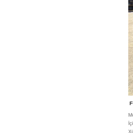
F
Mö
İç
Xü