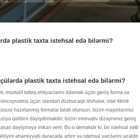
rdə plastik taxta istehsal edə bilərmi?
çülərdə plastik taxta istehsal edə bilərmi?
dir, müxtəlif tətbiq ehtiyaclarını ödəmək üçün geniş forma və
ılıncoynatma üçün standart düzbucaqlı lövhələr, istər tikinti
n xüsusi hazırlanmış formalar tələb olunsun, bizim maşınlarımız
truziya qəlibini dəyişdirməkdir; bizim innovativ dizaynımız geniş
asan dəyişməyə imkan verir. Bu o deməkdir ki, bir istehsal xətti
liyini əhəmiyyətli dərəcədə artırır və istehsal xərclərini azaldır.