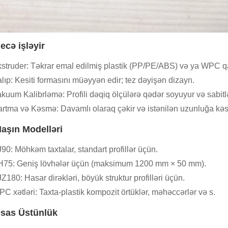
ecə işləyir
struder: Təkrar emal edilmiş plastik (PP/PE/ABS) və ya WPC qarı
lıp: Kesiti formasını müəyyən edir; tez dəyişən dizayn.
kuum Kalibrləmə: Profili dəqiq ölçülərə qədər soyuyur və sabitlə
rtma və Kəsmə: Davamlı olaraq çəkir və istənilən uzunluğa kəsi
aşın Modelləri
90: Möhkəm taxtalar, standart profillər üçün.
75: Geniş lövhələr üçün (maksimum 1200 mm × 50 mm).
Z180: Hasar dirəkləri, böyük struktur profilləri üçün.
C xətləri: Taxta-plastik kompozit örtüklər, məhəccərlər və s.
sas Üstünlük