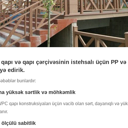
qapı və qapı çərçivəsinin istehsalı üçün PP və
yə edirik.
əbəblər bunlardır:
ha yüksək sərtlik və möhkəmlik
C qapı konstruksiyaları üçün vacib olan sərt, dayanıqlı və yükd
anır.
 ölçülü sabitlik