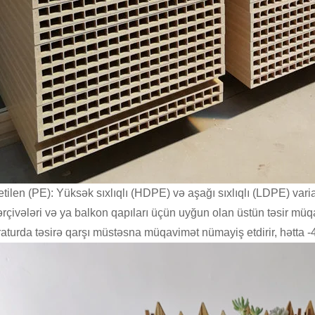
etilen (PE): Yüksək sıxlıqlı (HDPE) və aşağı sıxlıqlı (LDPE) varia
ərçivələri və ya balkon qapıları üçün uyğun olan üstün təsir müqa
aturda təsirə qarşı müstəsna müqavimət nümayiş etdirir, hətta -40