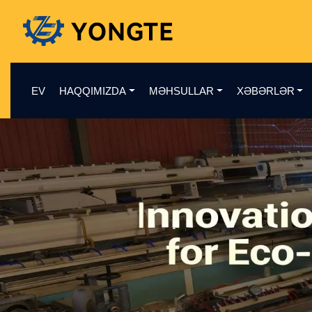
EV
HAQQIMIZDA
MƏHSULLAR
XƏBƏRLƏR