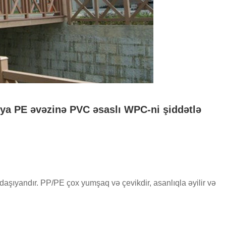
 ya PE əvəzinə PVC əsaslı WPC-ni şiddətlə
aşıyandır. PP/PE çox yumşaq və çevikdir, asanlıqla əyilir və