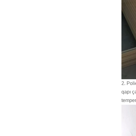
2. Poli
qapı ç
temper