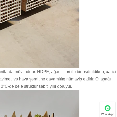
ntlarda mövcuddur. HDPE, ağac lifləri ilə birləşdirildikdə, xarici
viməti və hava şəraitinə davamlılıq nümayiş etdirir. O, aşağı
°C-də belə struktur sabitliyini qoruyur.
WhatsApp