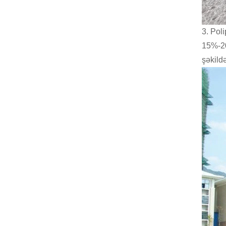
3. Pol
15%-20
şəkild