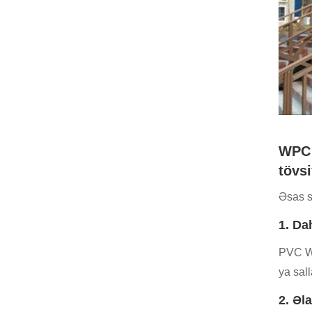
WPC 
tövsi
Əsas s
1. Da
PVC WP
ya sall
2. Əla