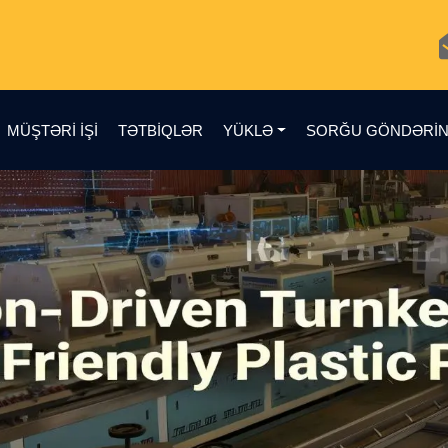
MÜŞTƏRI IŞI
TƏTBIQLƏR
YÜKLƏ
SORĞU GÖNDƏRI