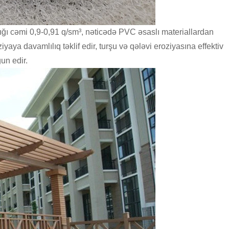
lığı cəmi 0,9-0,91 q/sm³, nəticədə PVC əsaslı materiallardan
a davamlılıq təklif edir, turşu və qələvi eroziyasına effektiv
un edir.