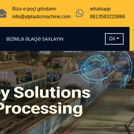
Bizə e-poçt göndərin
whatsapp
info@ytplasticmachine.com
8613583233866
Dil
N
BIZIMLƏ ƏLAQƏ SAXLAYIN