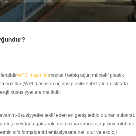
uyğundur?
fərqlidir
WPC maşınları
müxtəlif tətbiq üçün müxtəlif plastik
mpozitlər (WPC) əsasən üç növ plastik substratdan istifadə
fərqli xüsusiyyətlərə malikdir.
davamlı xüsusiyyətlər təklif edən ən geniş tətbiq olunan substrat.
quruluş meydana gətirərək, mətbəx və vanna otağı kimi rütubətli
etmir, sıfır formaldehid emissiyasına nail olur və ekoloji