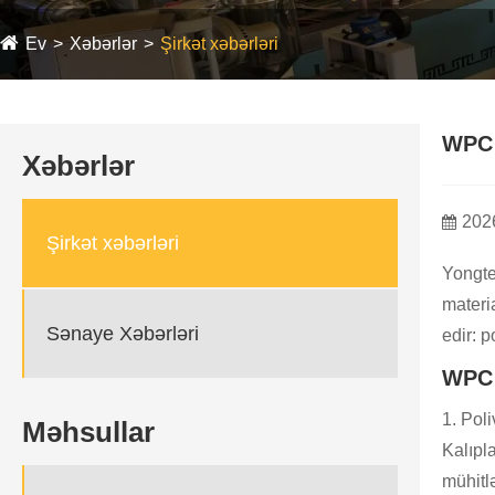
Ev
Xəbərlər
Şirkət xəbərləri
WPC 
Xəbərlər
202
Şirkət xəbərləri
Yongte
materi
Sənaye Xəbərləri
edir: p
WPC 
1. Poli
Məhsullar
Kalıpl
mühitlə