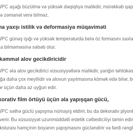
C aşağı büzülmə və yüksək dəqiqliyə malikdir, mürəkkəb qapı p
rə zəmanət verə bilməz.
ha yaxşı istilik və deformasiya müqaviməti
C günəş işığı və yüksək temperaturda belə öz formasını saxlayı
a bilməməsinə səbəb olur.
kəmməl alov gecikdiricidir
C əla alov gecikdirici xüsusiyyətlərə malikdir, yanğın təhlükəsi
a daha çox meyllidir və alovun yayılmasına kömək edə bilər, bu
lər üçün daha az uyğun edir.
korativ film örtüyü üçün əla yapışqan gücü,
C səthə güclü yapışma nümayiş etdirir, bu da dekorativ plyo
verir. Bu xüsusiyyət uzunmüddətli estetik cəlbediciliyi təmin edi
eksturası həmçinin boyanın yapışmasını gücləndirir və fərdi rəng