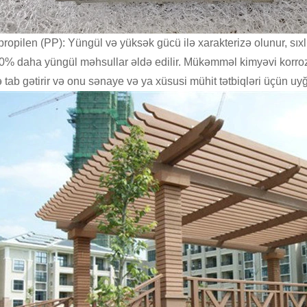
ipropilen (PP): Yüngül və yüksək gücü ilə xarakterizə olunur, sıx
% daha yüngül məhsullar əldə edilir. Mükəmməl kimyəvi korroziyay
ə tab gətirir və onu sənaye və ya xüsusi mühit tətbiqləri üçün uyğ