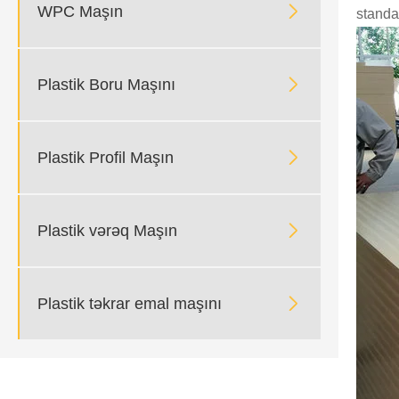

WPC Maşın
standar

Plastik Boru Maşını

Plastik Profil Maşın

Plastik vərəq Maşın

Plastik təkrar emal maşını