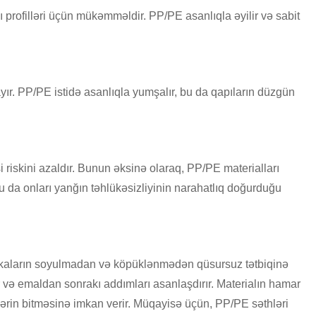
rofilləri üçün mükəmməldir. PP/PE asanlıqla əyilir və sabit
r. PP/PE istidə asanlıqla yumşalır, bu da qapıların düzgün
 riskini azaldır. Bunun əksinə olaraq, PP/PE materialları
 da onları yanğın təhlükəsizliyinin narahatlıq doğurduğu
nkaların soyulmadan və köpüklənmədən qüsursuz tətbiqinə
r və emaldan sonrakı addımları asanlaşdırır. Materialın hamar
lərin bitməsinə imkan verir. Müqayisə üçün, PP/PE səthləri