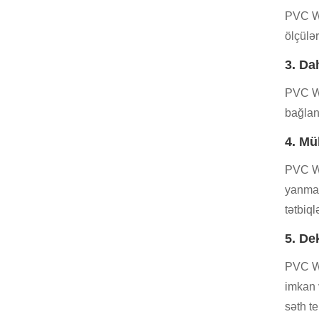
PVC WP
ölçülə
3. Da
PVC WP
bağlan
4. Mü
PVC WP
yanmağ
tətbiq
5. De
PVC WP
imkan 
səth t