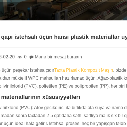
qapı istehsalı üçün hansı plastik materiallar 
6-02-20
0
Mənə bir mesaj buraxın
 üçün peşəkar istehsalçıdır
Taxta Plastik Kompozit Maşın
, bizdə 
aldan müxtəlif WPC məhsulları hazırlamaq üçün. Ağac-plastik ko
olivinilxlorid (PVC), polietilen (PE) və polipropilen (PP), hər biri 
materiallarının xüsusiyyətləri
vinilxlorid (PVC): Alov gecikdirici ilə birlikdə əla suya və nəmə 
amadan sonra taxtadan 2-5 qat daha səthi sərtliyə malik sıx bir 
r üçün ideal hala gətirir. İstehsal prosesi heç bir yapışqan tələb 