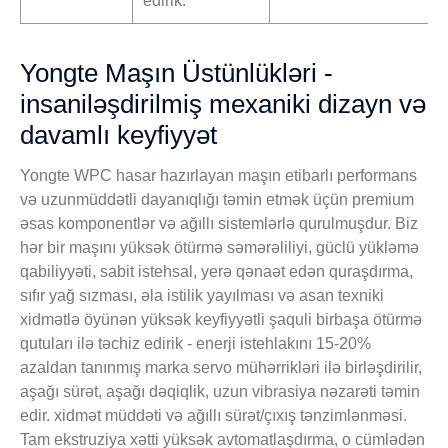
edirik.
Yongte Maşın Üstünlükləri -
insaniləşdirilmiş mexaniki dizayn və
davamlı keyfiyyət
Yongte WPC hasar hazırlayan maşın etibarlı performans
və uzunmüddətli dayanıqlığı təmin etmək üçün premium
əsas komponentlər və ağıllı sistemlərlə qurulmuşdur. Biz
hər bir maşını yüksək ötürmə səmərəliliyi, güclü yükləmə
qabiliyyəti, sabit istehsal, yerə qənaət edən quraşdırma,
sıfır yağ sızması, əla istilik yayılması və asan texniki
xidmətlə öyünən yüksək keyfiyyətli şaquli birbaşa ötürmə
qutuları ilə təchiz edirik - enerji istehlakını 15-20%
azaldan tanınmış marka servo mühərrikləri ilə birləşdirilir,
aşağı sürət, aşağı dəqiqlik, uzun vibrasiya nəzarəti təmin
edir. xidmət müddəti və ağıllı sürət/çıxış tənzimlənməsi.
Tam ekstruziya xətti yüksək avtomatlaşdırma, o cümlədən