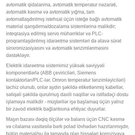
avtomatik qidalanma, avtomatik temperatur nəzarəti,
avtomatik kəsmə və avtomatik yığma, tam
avtomatlaşdırılmış istehsal üçün isteğe bağlı avtomatik
material qarışdırma/dozalama sistemlərinə malikdir;
inteqrasiya edilmiş servo mühərriklər və PLC-
proqramlaşdırılmış idarəetmə sistemləri də əlavə sürət
sinxronizasiyasını və avtomatik tənzimlənməsini
dəstəkləyir.
Elektrik idarəetmə sistemimiz yüksək səviyyəli
komponentlərlə (ABB çeviriciləri, Siemens
kontaktorları/PLC-lər, Omron temperatur tənzimləyiciləri)
təchiz olunub, onlar aydın şəkildə etiketlənmiş kabellər,
səliqəli şəkildə qurulmuş daxili naqillər və istifadəçi dostu
işləməyə malikdir - müştərilər işə başlamaq üçün yalnız
bir zavod elektrik bağlantısına ehtiyac duyurlar.
Maşın bazası dəqiq ölçülər və balans üçün CNC kəsmə
və cilalama vasitəsilə bərk polad lövhədən hazırlanmışdır,
bütün material/su ilə təmasda olan hissələri korroziyaya