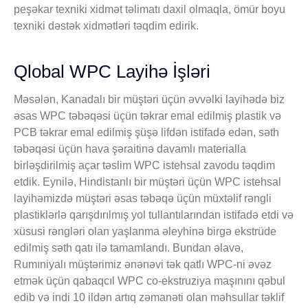
peşəkar texniki xidmət təlimatı daxil olmaqla, ömür boyu
texniki dəstək xidmətləri təqdim edirik.
Qlobal WPC Layihə İşləri
Məsələn, Kanadalı bir müştəri üçün əvvəlki layihədə biz
əsas WPC təbəqəsi üçün təkrar emal edilmiş plastik və
PCB təkrar emal edilmiş şüşə lifdən istifadə edən, səth
təbəqəsi üçün hava şəraitinə davamlı materialla
birləşdirilmiş açar təslim WPC istehsal zavodu təqdim
etdik. Eynilə, Hindistanlı bir müştəri üçün WPC istehsal
layihəmizdə müştəri əsas təbəqə üçün müxtəlif rəngli
plastiklərlə qarışdırılmış yol tullantılarından istifadə etdi və
xüsusi rəngləri olan yaşlanma əleyhinə birgə ekstrüde
edilmiş səth qatı ilə tamamlandı. Bundan əlavə,
Rumıniyalı müştərimiz ənənəvi tək qatlı WPC-ni əvəz
etmək üçün qabaqcıl WPC co-ekstruziya maşınını qəbul
edib və indi 10 ildən artıq zəmanəti olan məhsullar təklif