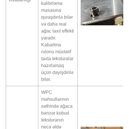
kalibrləmə
masasına
quraşdırıla bilər
və daha real
ağac taxıl effekti
yaradır.
Kabartma
rulonu müxtəlif
taxta teksturalar
hazırlamaq
üçün dəyişdirilə
bilər.
WPC
məhsullarının
səthində ağaca
bənzər kobud
teksturanın
necə əldə