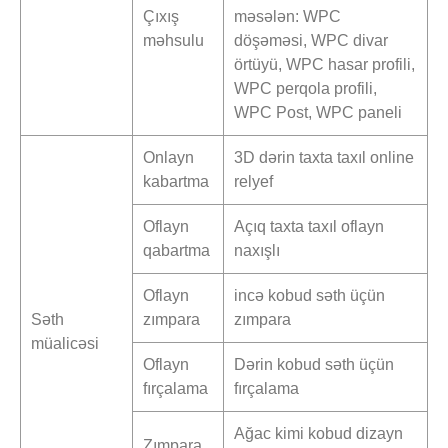
Çıxış
məsələn: WPC
məhsulu
döşəməsi, WPC divar
örtüyü, WPC hasar profili,
WPC perqola profili,
WPC Post, WPC paneli
Onlayn
3D dərin taxta taxıl online
kabartma
relyef
Oflayn
Açıq taxta taxıl oflayn
qabartma
naxışlı
Oflayn
incə kobud səth üçün
Səth
zımpara
zımpara
müalicəsi
Oflayn
Dərin kobud səth üçün
fırçalama
fırçalama
Ağac kimi kobud dizayn
Zımpara