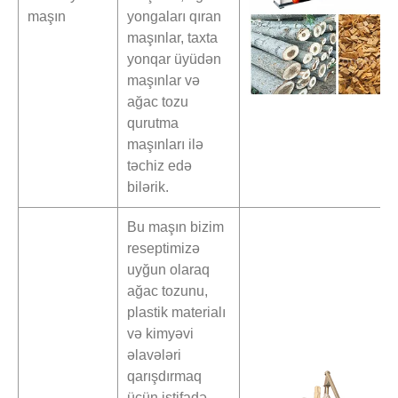
maşın
yongaları qıran
maşınlar, taxta
yonqar üyüdən
maşınlar və
ağac tozu
qurutma
maşınları ilə
təchiz edə
bilərik.
Bu maşın bizim
reseptimizə
uyğun olaraq
ağac tozunu,
plastik materialı
və kimyəvi
əlavələri
qarışdırmaq
üçün istifadə