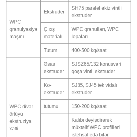
SH75 paralel əkiz vintli
Ekstruder
ekstruder
WPC
qranulyasiya
Çıxış
WPC qranulları, WPC
maşını
materialı
lopaları
Tutum
400-500 kq/saat
Əsas
SJSZ65/132 konusvari
ekstruder
qoşa vintli ekstruder
Ko-
SJ35, SJ45 tək vidalı
ekstruder
ekstruder
tutumu
150-200 kq/saat
WPC divar
örtüyü
Kalıbı dəyişdirərək
ekstruziya
müxtəlif WPC profilləri
xətti
istehsal edə bilər,