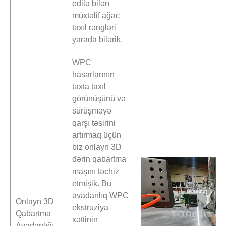
edilə bilən
müxtəlif ağac
taxıl rəngləri
yarada bilərik.
WPC
hasarlarının
taxta taxıl
görünüşünü və
sürüşməyə
qarşı təsirini
artırmaq üçün
biz onlayn 3D
dərin qabartma
maşını təchiz
etmişik. Bu
avadanlıq WPC
Onlayn 3D
ekstruziya
Qabartma
xəttinin
Avadanlığı