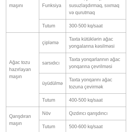
maşını
Funksiya
susuzlaşdırmaq, sıxmaq
və qurutmaq
Tutum
300-500 kq/saat
Taxta kütüklərin ağac
çipləmə
yongalarına kəsilməsi
Taxta yonqarlarının ağac
Ağac tozu
sarsıdıcı
yonqarına çevrilməsi
hazırlayan
maşın
Taxta yonqarını ağac
üyüdülmə
tozuna çevirmək
Tutum
400-500 kq/saat
Növ
Qızdırıcı qarışdırıcı
Qarışdıran
maşın
Tutum
500-600 kq/saat