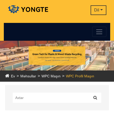
Dil
Ev
Məhsullar
WPC Maşın
WPC Profil Maşın