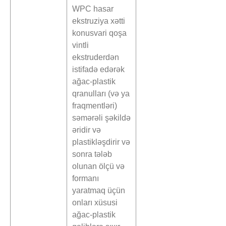
WPC hasar
ekstruziya xətti
konusvari qoşa
vintli
ekstruderdən
istifadə edərək
ağac-plastik
qranulları (və ya
fraqmentləri)
səmərəli şəkildə
əridir və
plastikləşdirir və
sonra tələb
olunan ölçü və
formanı
yaratmaq üçün
onları xüsusi
ağac-plastik