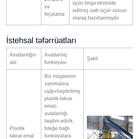
üçün birgə ekstrüde
və
edilmiş səth üçün xüsusi
fırçalama
olaraq hazırlanmışdır
İstehsal təfərrüatları
Avadanlığın
Avadanlıq
Şəkil
adı
funksiyası
Biz müştərinin
xammalına
uyğunlaşdırılmış
plastik təkrar
emalı
avadanlığı
təqdim edirik.
Plastik
İsteğe bağlı
təkrar emal
funksiyalara