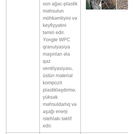
son ağac-plastik
məhsulun
möhkəmliyini və
keyfiyyətini
təmin edir.
Yongte WPC
qranulyasiya
maşınları əla
qaz
ventilyasiyası,
üstün material
kompozit
plastikləşdirmə,
yüksək
məhsuldarlıq və
aşağı enerji
istehlakı təklif
edir.