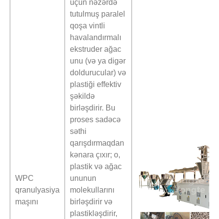
üçün nəzərdə
tutulmuş paralel
qoşa vintli
havalandırmalı
ekstruder ağac
unu (və ya digər
doldurucular) və
plastiği effektiv
şəkildə
birləşdirir. Bu
proses sadəcə
səthi
qarışdırmaqdan
kənara çıxır; o,
plastik və ağac
WPC
ununun
qranulyasiya
molekullarını
maşını
birləşdirir və
plastikləşdirir,