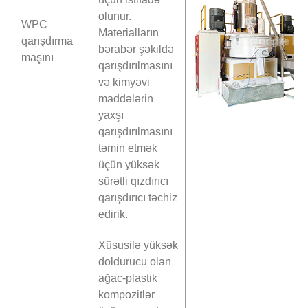
olunur.
WPC
Materialların
qarışdırma
bərabər şəkildə
maşını
qarışdırılmasını
və kimyəvi
maddələrin
yaxşı
qarışdırılmasını
təmin etmək
üçün yüksək
sürətli qızdırıcı
qarışdırıcı təchiz
edirik.
Xüsusilə yüksək
doldurucu olan
ağac-plastik
kompozitlər