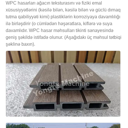
WPC hasarları ağacın teksturasını və fiziki emal
xüsusiyyətlərini (kəsilə bilən, kəsilə bilən və güclü dırnaq
tutma qabiliyyəti kimi) plastiklərin korroziyaya davamlılığı
ilə birləşdirir (o cümlədən həşəratlara, kiflərə və suya
davamlıdır. WPC hasar məhsulları tikinti sənayesində
geniş şəkildə istifadə olunur. (Aşağıdakı üç məhsul tətbiqi
şəklinə baxın).