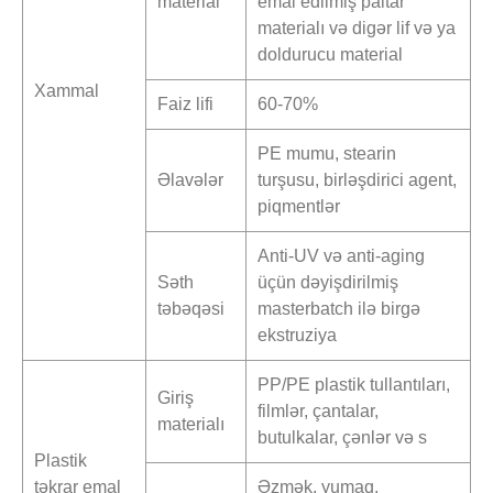
material
emal edilmiş paltar
materialı və digər lif və ya
doldurucu material
Xammal
Faiz lifi
60-70%
PE mumu, stearin
Əlavələr
turşusu, birləşdirici agent,
piqmentlər
Anti-UV və anti-aging
Səth
üçün dəyişdirilmiş
təbəqəsi
masterbatch ilə birgə
ekstruziya
PP/PE plastik tullantıları,
Giriş
filmlər, çantalar,
materialı
butulkalar, çənlər və s
Plastik
təkrar emal
Əzmək, yumaq,