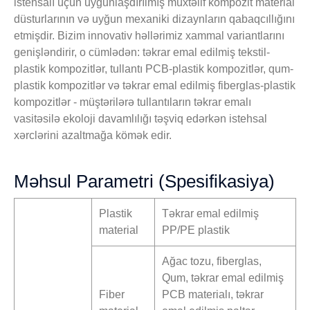
istehsalı üçün uyğunlaşdırılmış müxtəlif kompozit material
düsturlarının və uyğun mexaniki dizaynların qabaqcıllığını
etmişdir. Bizim innovativ həllərimiz xammal variantlarını
genişləndirir, o cümlədən: təkrar emal edilmiş tekstil-
plastik kompozitlər, tullantı PCB-plastik kompozitlər, qum-
plastik kompozitlər və təkrar emal edilmiş fiberglas-plastik
kompozitlər - müştərilərə tullantıların təkrar emalı
vasitəsilə ekoloji davamlılığı təşviq edərkən istehsal
xərclərini azaltmağa kömək edir.
Məhsul Parametri (Spesifikasiya)
Plastik
Təkrar emal edilmiş
material
PP/PE plastik
Ağac tozu, fiberglas,
Qum, təkrar emal edilmiş
Fiber
PCB materialı, təkrar