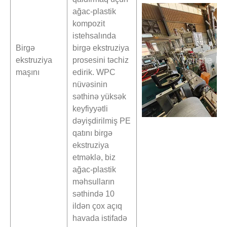
ağac-plastik
kompozit
istehsalında
Birgə
birgə ekstruziya
ekstruziya
prosesini təchiz
maşını
edirik. WPC
nüvəsinin
səthinə yüksək
keyfiyyətli
dəyişdirilmiş PE
qatını birgə
ekstruziya
etməklə, biz
ağac-plastik
məhsulların
səthində 10
ildən çox açıq
havada istifadə