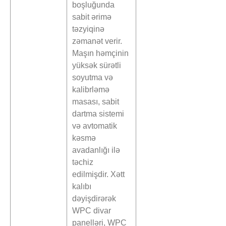
boşluğunda
sabit ərimə
təzyiqinə
zəmanət verir.
Maşın həmçinin
yüksək sürətli
soyutma və
kalibrləmə
masası, sabit
dartma sistemi
və avtomatik
kəsmə
avadanlığı ilə
təchiz
edilmişdir. Xətt
kalıbı
dəyişdirərək
WPC divar
panelləri, WPC