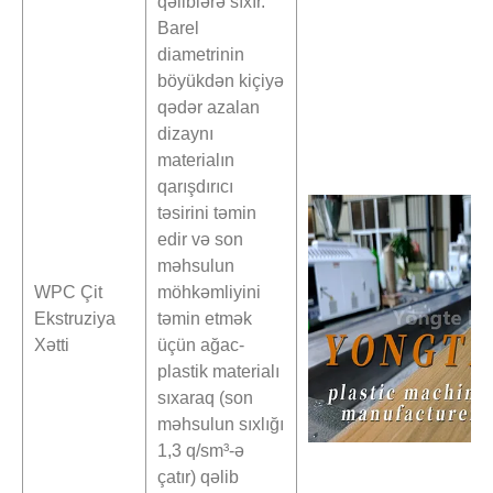
qəliblərə sıxır.
Barel
diametrinin
böyükdən kiçiyə
qədər azalan
dizaynı
materialın
qarışdırıcı
təsirini təmin
edir və son
məhsulun
WPC Çit
möhkəmliyini
Ekstruziya
təmin etmək
Xətti
üçün ağac-
plastik materialı
sıxaraq (son
məhsulun sıxlığı
1,3 q/sm³-ə
çatır) qəlib