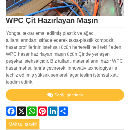
WPC Çit Hazırlayan Maşın
Yongte, təkrar emal edilmiş plastik və ağac
tullantılarından istifadə edərək taxta-plastik kompozit
hasar profillərinin istehsalı üçün hərtərəfli həll təklif edən
WPC hasar hazırlayan maşın üçün Çində yerləşən
peşəkar istehsalçıdır. Biz tullantı materiallarını hazır WPC
hasar məhsullarına çevirərək, innovativ texnologiya ilə
təchiz edilmiş yüksək səmərəli açar təslim istehsal xətti
təqdim edirik.
Sorğu göndərin
Facebook
X
WhatsApp
Pinterest
LinkedIn
Share
Məhsul təsviri