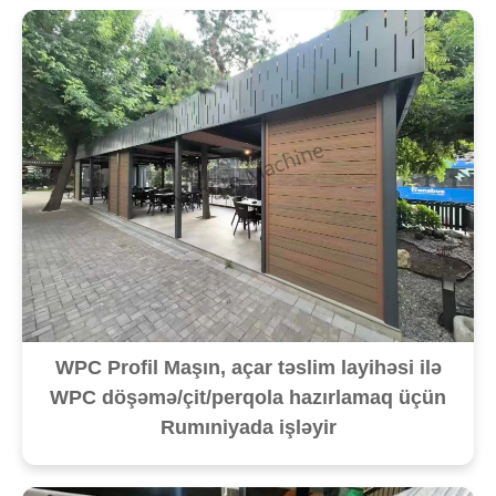
WPC Profil Maşın, açar təslim layihəsi ilə
WPC döşəmə/çit/perqola hazırlamaq üçün
Rumıniyada işləyir