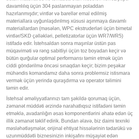
davamlılıq üçün 304 paslanmayan poladdan
hazırlanmışdır; vintlər və barellər emal edilmiş
materiallara uyğunlaşdırılmış xüsusi aşınmaya davamlı
materiallardan (məsələn, WPC ekstruderləri üçün bimetal
vintlər/SKD çəlləkləri, pelletizatorlar üçün WR7/WR5)
istifadə edir. İstehsaldan sonra maşınlar üstün pas
müqaviməti və rəng sabitliyi üçün toz boyadan keçir və
bütün qurğular optimal performansı təmin etmək üçün
ciddi göndərilmə öncəsi sınaqdan keçir; bizim peşəkar
mühəndis komandamız daha sonra problemsiz istismara
vermək üçün yerində quraşdırma və operator təlimini
təmin edir.
İstehsal əməliyyatlarınızı tam şəkildə qorumaq üçün,
zəmanət müddəti ərzində narahatlıqsız istifadəni təmin
etməklə, avadanlığın əsas komponentlərini əhatə edən üç
illik zəmanət təklif edirik. Bundan əlavə, biz daimi texniki
məsləhətləşmələr, orijinal ehtiyat hissələrinin tədarükü və
uzunmüddətli biznesinizin inkişafını müşayiət edən