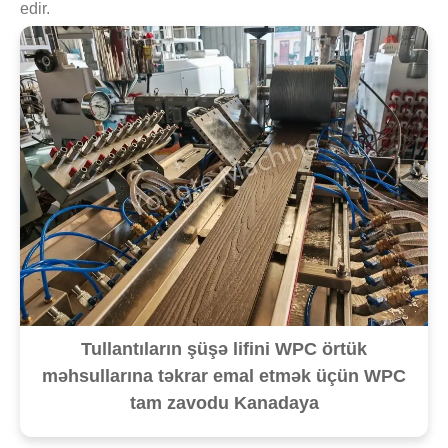
edir.
Tullantıların şüşə lifini WPC örtük
məhsullarına təkrar emal etmək üçün WPC
tam zavodu Kanadaya