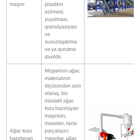
maşını
plastikin
əzilməsi,
yuyulması,
qranulyasiyası
və
susuzlaşdırma
və ya qurutma
daxildir.
Müştərinin ağac
materialının
ölçüsündən asılı
olaraq, biz
müxtəlif ağac
tozu hazırlayan
maşınları,
məsələn, taxta
Ağac tozu
parçalayıcı
hazırlayan
maşınlar, ağac