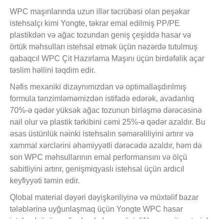
WPC maşınlarında uzun illər təcrübəsi olan peşəkar
istehsalçı kimi Yongte, təkrar emal edilmiş PP/PE
plastikdən və ağac tozundan geniş çeşiddə hasar və
örtük məhsulları istehsal etmək üçün nəzərdə tutulmuş
qabaqcıl WPC Çit Hazırlama Maşını üçün birdəfəlik açar
təslim həllini təqdim edir.
Nəfis mexaniki dizaynımızdan və optimallaşdırılmış
formula tənzimləməmizdən istifadə edərək, avadanlıq
70%-ə qədər yüksək ağac tozunun birləşmə dərəcəsinə
nail olur və plastik tərkibini cəmi 25%-ə qədər azaldır. Bu
əsas üstünlük nəinki istehsalın səmərəliliyini artırır və
xammal xərclərini əhəmiyyətli dərəcədə azaldır, həm də
son WPC məhsullarının emal performansını və ölçü
sabitliyini artırır, genişmiqyaslı istehsal üçün ardıcıl
keyfiyyəti təmin edir.
Qlobal material dəyəri dəyişkənliyinə və müxtəlif bazar
tələblərinə uyğunlaşmaq üçün Yongte WPC hasar