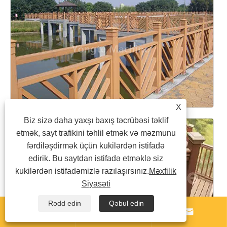
X
Biz sizə daha yaxşı baxış təcrübəsi təklif
etmək, sayt trafikini təhlil etmək və məzmunu
fərdiləşdirmək üçün kukilərdən istifadə
edirik. Bu saytdan istifadə etməklə siz
kukilərdən istifadəmizlə razılaşırsınız.
Məxfilik
Siyasəti
Rədd edin
Qəbul edin


