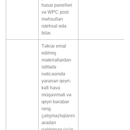
hasar panelləri
və WPC post
məhsulları
istehsal edə
bilər.
Təkrar emal
edilmiş
materiallardan
istifadə
nəticəsində
yaranan qeyri-
kafi hava
müqaviməti və
qeyri-bərabər
rəng
çatışmazlıqlarını
aradan
qaldırmaq üçün