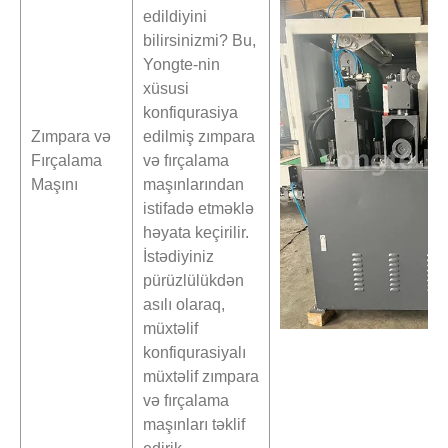
edildiyini
bilirsinizmi? Bu,
Yongte-nin
xüsusi
konfiqurasiya
Zımpara və
edilmiş zımpara
Fırçalama
və fırçalama
Maşını
maşınlarından
istifadə etməklə
həyata keçirilir.
İstədiyiniz
pürüzlülükdən
asılı olaraq,
müxtəlif
konfiqurasiyalı
müxtəlif zımpara
və fırçalama
maşınları təklif