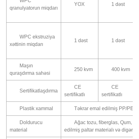
WPC
YOX
1 dəst
qranulyatorun miqdarı
WPC ekstruziya
1 dəst
1 dəst
xəttinin miqdarı
Maşın
250 kvm
400 kvm
quraşdırma sahəsi
CE
CE
Sertifikatlaşdırma
sertifikatlı
sertifikatlı
Plastik xammal
Təkrar emal edilmiş PP/PE pl
Doldurucu
Ağac tozu, fiberglas, Qum, tə
material
edilmiş paltar materialı və digər li