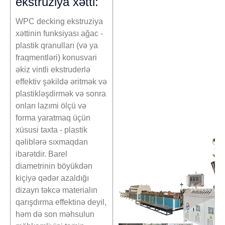
ekstruziya xətti:
WPC decking ekstruziya
xəttinin funksiyası ağac -
plastik qranulları (və ya
fraqmentləri) konusvari
əkiz vintli ekstruderlə
effektiv şəkildə əritmək və
plastikləşdirmək və sonra
onları lazımi ölçü və
forma yaratmaq üçün
xüsusi taxta - plastik
qəliblərə sıxmaqdan
ibarətdir. Barel
diametrinin böyükdən
kiçiyə qədər azaldığı
dizayn təkcə materialın
qarışdırma effektinə deyil,
həm də son məhsulun