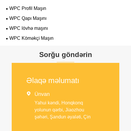
WPC Profil Maşın
WPC Qapı Maşını
WPC lövhə maşını
WPC Köməkçi Maşın
Sorğu göndərin
Əlaqə məlumatı

Ünvan
Yahui kəndi, Honqkonq
yolunun qərbi, Jiaozhou
şəhəri, Şandun əyaləti, Çin