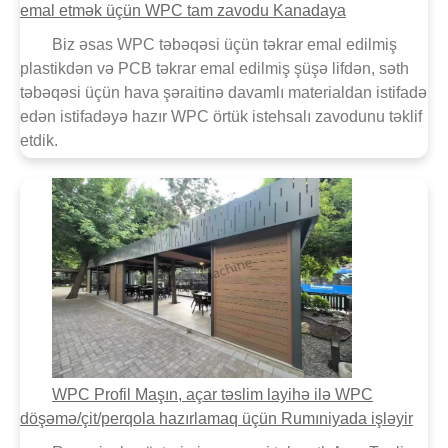
emal etmək üçün WPC tam zavodu Kanadaya
Biz əsas WPC təbəqəsi üçün təkrar emal edilmiş
plastikdən və PCB təkrar emal edilmiş şüşə lifdən, səth
təbəqəsi üçün hava şəraitinə davamlı materialdan istifadə
edən istifadəyə hazır WPC örtük istehsalı zavodunu təklif
etdik.
WPC Profil Maşın, açar təslim layihə ilə WPC
döşəmə/çit/perqola hazırlamaq üçün Rumıniyada işləyir