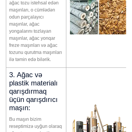
ağac tozu istehsal edən
maşınları, o cümlədən
odun parçalayıcı
maşınlar, ağac
yongalarını tozlayan
maşınlar, ağac yonqar
freze maşınları və ağac
tozunu qurutma maşınları
ilə təmin edə bilərik.
3. Ağac və
plastik materialı
qarışdırmaq
üçün qarışdırıcı
maşın:
Bu maşın bizim
reseptimizə uyğun olaraq