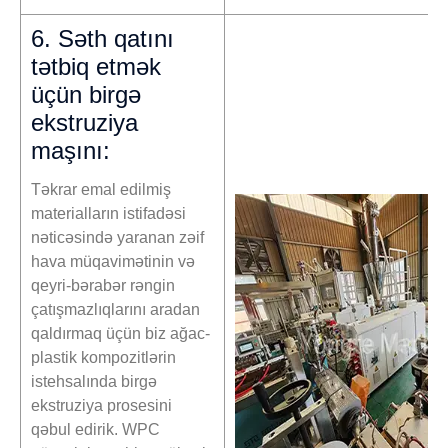
6. Səth qatını
tətbiq etmək
üçün birgə
ekstruziya
maşını:
Təkrar emal edilmiş
materialların istifadəsi
nəticəsində yaranan zəif
hava müqavimətinin və
qeyri-bərabər rəngin
çatışmazlıqlarını aradan
qaldırmaq üçün biz ağac-
plastik kompozitlərin
istehsalında birgə
ekstruziya prosesini
qəbul edirik. WPC