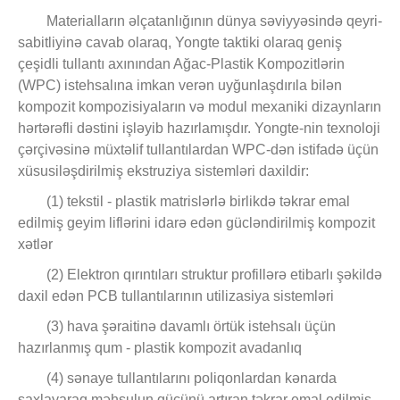
Materialların əlçatanlığının dünya səviyyəsində qeyri-
sabitliyinə cavab olaraq, Yongte taktiki olaraq geniş
çeşidli tullantı axınından Ağac-Plastik Kompozitlərin
(WPC) istehsalına imkan verən uyğunlaşdırıla bilən
kompozit kompozisiyaların və modul mexaniki dizaynların
hərtərəfli dəstini işləyib hazırlamışdır. Yongte-nin texnoloji
çərçivəsinə müxtəlif tullantılardan WPC-dən istifadə üçün
xüsusiləşdirilmiş ekstruziya sistemləri daxildir:
(1) tekstil - plastik matrislərlə birlikdə təkrar emal
edilmiş geyim liflərini idarə edən gücləndirilmiş kompozit
xətlər
(2) Elektron qırıntıları struktur profillərə etibarlı şəkildə
daxil edən PCB tullantılarının utilizasiya sistemləri
(3) hava şəraitinə davamlı örtük istehsalı üçün
hazırlanmış qum - plastik kompozit avadanlıq
(4) sənaye tullantılarını poliqonlardan kənarda
saxlayaraq məhsulun gücünü artıran təkrar emal edilmiş