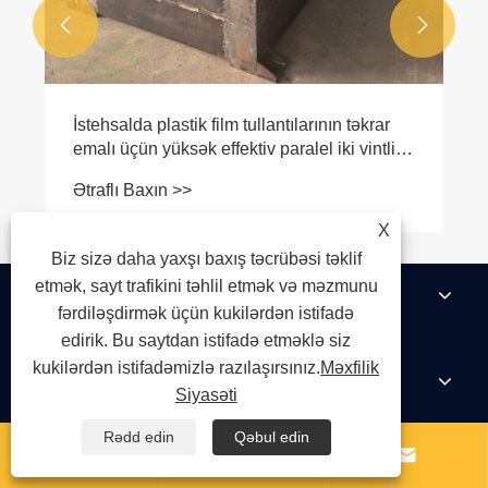


Yongte Ekstruder Elektrik İdarəetmə Şkafı
Keyfiyyəti və Dizaynı Optimallaşdırdı
Ətraflı Baxın >>
X
Biz sizə daha yaxşı baxış təcrübəsi təklif
etmək, sayt trafikini təhlil etmək və məzmunu
Haqqımızda
fərdiləşdirmək üçün kukilərdən istifadə
edirik. Bu saytdan istifadə etməklə siz
kukilərdən istifadəmizlə razılaşırsınız.
Məxfilik
Məhsullar
Siyasəti
Rədd edin
Qəbul edin



Xəbərlər