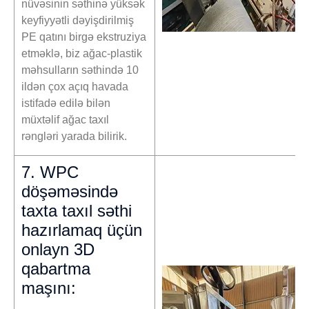
nüvəsinin səthinə yüksək
keyfiyyətli dəyişdirilmiş
PE qatını birgə ekstruziya
etməklə, biz ağac-plastik
məhsulların səthində 10
ildən çox açıq havada
istifadə edilə bilən
müxtəlif ağac taxıl
rəngləri yarada bilirik.
7. WPC
döşəməsində
taxta taxıl səthi
hazırlamaq üçün
onlayn 3D
qabartma
maşını: