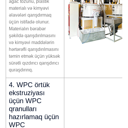
ağac tozunu, plastik
materialı və kimyəvi
əlavələri qarışdırmaq
üçün istifadə olunur.
Materialın bərabər
şəkildə qarışdırılmasını
və kimyəvi maddələrin
hərtərəfli qarışdırılmasını
təmin etmək üçün yüksək
sürətli qızdırıcı qarışdırıcı
quraşdırırıq.
4. WPC örtük
ekstruziyası
üçün WPC
qranulları
hazırlamaq üçün
WPC