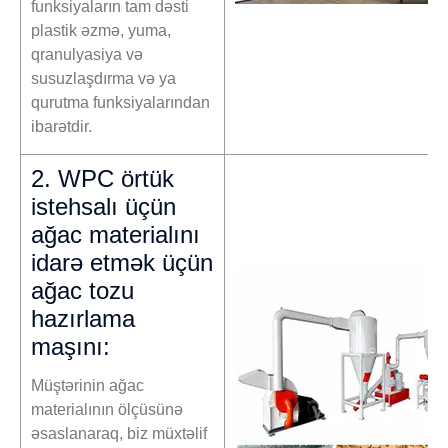
funksiyaların tam dəsti
plastik əzmə, yuma,
qranulyasiya və
susuzlaşdırma və ya
qurutma funksiyalarından
ibarətdir.
2. WPC örtük
istehsalı üçün
ağac materialını
idarə etmək üçün
ağac tozu
hazırlama
maşını:
Müştərinin ağac
materialının ölçüsünə
əsaslanaraq, biz müxtəlif