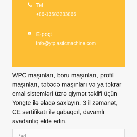

Tel
+86-13583233866
E-poçt

info@ytplasticmachine.com
WPC maşınları, boru maşınları, profil
maşınları, təbəqə maşınları və ya təkrar
emal sistemləri üzrə qiymət təklifi üçün
Yongte ilə əlaqə saxlayın. 3 il zəmanət,
CE sertifikatı ilə qabaqcıl, davamlı
avadanlıq əldə edin.