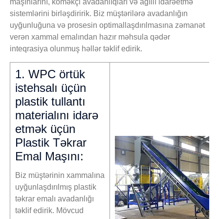
maşınlarını, köməkçi avadanlıqları və ağıllı idarəetmə
sistemlərini birləşdiririk. Biz müştərilərə avadanlığın
uyğunluğuna və prosesin optimallaşdırılmasına zəmanət
verən xammal emalından hazır məhsula qədər
inteqrasiya olunmuş həllər təklif edirik.
1. WPC örtük
istehsalı üçün
plastik tullantı
materialını idarə
etmək üçün
Plastik Təkrar
Emal Maşını:
Biz müştərinin xammalına
uyğunlaşdırılmış plastik
təkrar emalı avadanlığı
təklif edirik. Mövcud