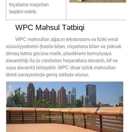
fırçalama maşınları
təqdim edirik.
WPC Məhsul Tətbiqi
WPC məhsulları ağacın teksturasını və fiziki emal
xüsusiyyətlərini (kəsilə bilən, mişarlana bilən və yüksək
dırnaq tutma gücünə malik, plastiklərin korroziyaya
davamlılığı ilə (o cümlədən həşəratlara davamlı, kif və
suya davamlı) birləşdirir. WPC divar üzlük məhsulları
tikinti sənayesində geniş istifadə olunur.