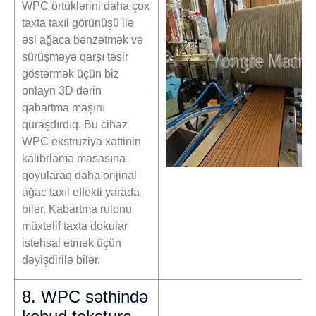
WPC örtüklərini daha çox
taxta taxıl görünüşü ilə
əsl ağaca bənzətmək və
sürüşməyə qarşı təsir
göstərmək üçün biz
onlayn 3D dərin
qabartma maşını
quraşdırdıq. Bu cihaz
WPC ekstruziya xəttinin
kalibrləmə masasına
qoyularaq daha orijinal
ağac taxıl effekti yarada
bilər. Kabartma rulonu
müxtəlif taxta dokular
istehsal etmək üçün
dəyişdirilə bilər.
8. WPC səthində