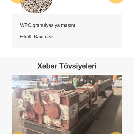
Plastik Taxta Hazırlayan Maşın
Ətraflı Baxın >>
Xəbər Tövsiyələri