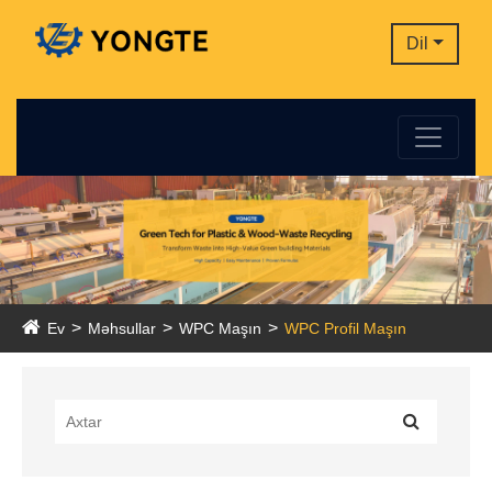
Dil
Ev
Məhsullar
WPC Maşın
WPC Profil Maşın