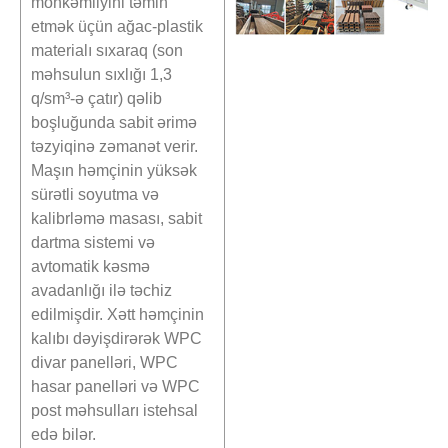
möhkəmliyini təmin
etmək üçün ağac-plastik
materialı sıxaraq (son
məhsulun sıxlığı 1,3
q/sm³-ə çatır) qəlib
boşluğunda sabit ərimə
təzyiqinə zəmanət verir.
Maşın həmçinin yüksək
sürətli soyutma və
kalibrləmə masası, sabit
dartma sistemi və
avtomatik kəsmə
avadanlığı ilə təchiz
edilmişdir. Xətt həmçinin
kalıbı dəyişdirərək WPC
divar panelləri, WPC
hasar panelləri və WPC
post məhsulları istehsal
edə bilər.