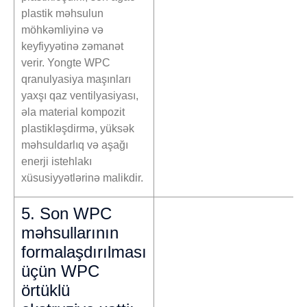
plastik məhsulun
möhkəmliyinə və
keyfiyyətinə zəmanət
verir. Yongte WPC
qranulyasiya maşınları
yaxşı qaz ventilyasiyası,
əla material kompozit
plastikləşdirmə, yüksək
məhsuldarlıq və aşağı
enerji istehlakı
xüsusiyyətlərinə malikdir.
5. Son WPC
məhsullarının
formalaşdırılması
üçün WPC
örtüklü