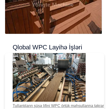
Qlobal WPC Layihə İşləri
Tullantıların şüşə lifini WPC örtük məhsullarına təkrar