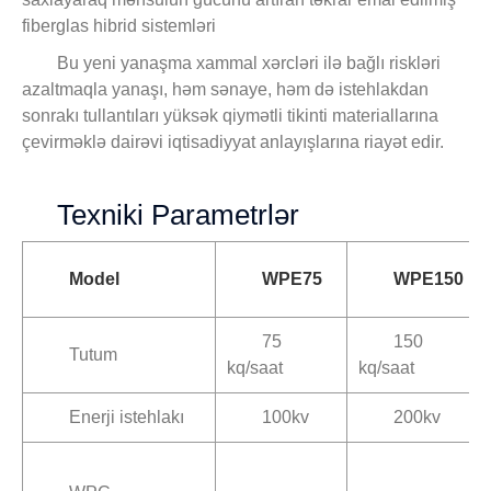
fiberglas hibrid sistemləri
Bu yeni yanaşma xammal xərcləri ilə bağlı riskləri
azaltmaqla yanaşı, həm sənaye, həm də istehlakdan
sonrakı tullantıları yüksək qiymətli tikinti materiallarına
çevirməklə dairəvi iqtisadiyyat anlayışlarına riayət edir.
Texniki Parametrlər
Model
WPE75
WPE150
75
150
Tutum
kq/saat
kq/saat
Enerji istehlakı
100kv
200kv