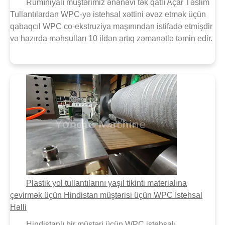
Rumıniyalı müştərimiz ənənəvi tək qatlı Açar Təslim
Tullantılardan WPC-yə istehsal xəttini əvəz etmək üçün
qabaqcıl WPC co-ekstruziya maşınından istifadə etmişdir
və hazırda məhsulları 10 ildən artıq zəmanətlə təmin edir.
Plastik yol tullantılarını yaşıl tikinti materialına
çevirmək üçün Hindistan müştərisi üçün WPC İstehsal
Həlli
Hindistanlı bir müştəri üçün WPC istehsalı