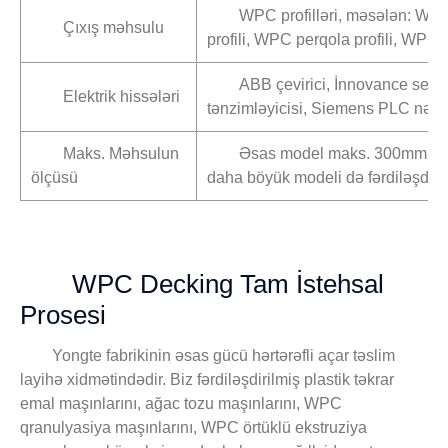
WPC profilləri, məsələn: WP
Çıxış məhsulu
profili, WPC perqola profili, WPC
ABB çevirici, İnnovance serv
Elektrik hissələri
tənzimləyicisi, Siemens PLC nəza
Maks. Məhsulun
Əsas model maks. 300mm en
ölçüsü
daha böyük modeli də fərdiləşdirm
WPC Decking Tam İstehsal
Prosesi
Yongte fabrikinin əsas gücü hərtərəfli açar təslim
layihə xidmətindədir. Biz fərdiləşdirilmiş plastik təkrar
emal maşınlarını, ağac tozu maşınlarını, WPC
qranulyasiya maşınlarını, WPC örtüklü ekstruziya