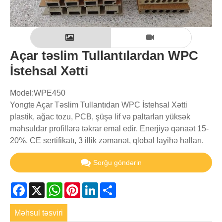
Açar təslim Tullantılardan WPC
İstehsal Xətti
Model:WPE450
Yongte Açar Təslim Tullantıdan WPC İstehsal Xətti
plastik, ağac tozu, PCB, şüşə lif və paltarları yüksək
məhsuldar profillərə təkrar emal edir. Enerjiyə qənaət 15-
20%, CE sertifikatı, 3 illik zəmanət, qlobal layihə halları.
Sorğu göndərin
Facebook
X
WhatsApp
Pinterest
LinkedIn
Share
Məhsul təsviri