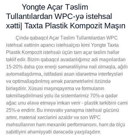
Yongte Açar Təslim
Tullantılardan WPC-yə istehsal
xətti| Taxta Plastik Kompozit Maşın
Çində qabaqcıl Açar Təslim Tullantılardan WPC
istehsal xəttinin aparıcı istehsalçısı kimi Yongte Taxta
Plastik Kompozit istehsalı üçün tam açar təslim həllər
təklif edir. Bizim qabaqcıl avadanlığımız adi maşınlardan
15-20% daha çox enerji səmərəliliyinə nail olmaqla, ağıllı
avtomatlaşdırma, istifadəsi asan idarəetmə interfeysləri
və optimallaşdırılmış əmək parametrlərini özündə
birləşdirir. Xüsusi maşınqayırma və formulanın
təkmilləşdirilməsi yolu ilə sistemlərimiz 70%-ə qədər
ağac unu əlavə etməyə imkan verir - plastik tərkibini cəmi
25%-ə endirir. Bu innovativ yanaşma istehsal gücünü
artırır, material xərclərini azaldır və son WPC
məhsullarının həm mexaniki performansını, həm də ölçü
sabitliyini əhəmiyyətli dərəcədə yaxşılaşdırır.