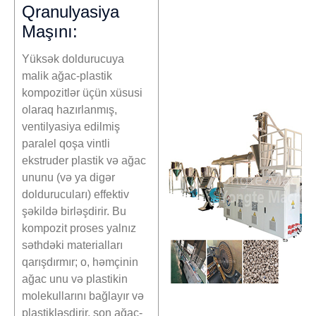
Qranulyasiya
Maşını:
Yüksək doldurucuya
malik ağac-plastik
kompozitlər üçün xüsusi
olaraq hazırlanmış,
ventilyasiya edilmiş
paralel qoşa vintli
ekstruder plastik və ağac
ununu (və ya digər
doldurucuları) effektiv
şəkildə birləşdirir. Bu
kompozit proses yalnız
səthdəki materialları
qarışdırmır; o, həmçinin
ağac unu və plastikin
molekullarını bağlayır və
plastikləşdirir, son ağac-