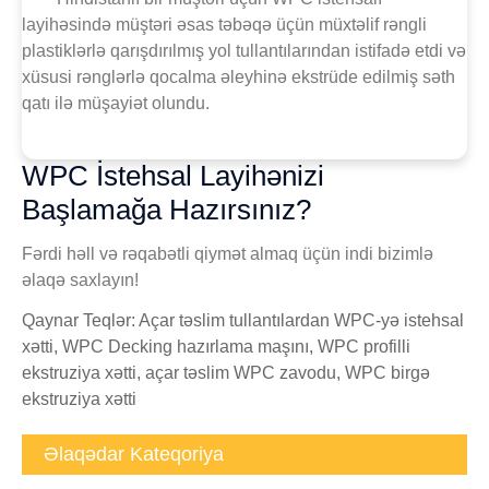
layihəsində müştəri əsas təbəqə üçün müxtəlif rəngli
plastiklərlə qarışdırılmış yol tullantılarından istifadə etdi və
xüsusi rənglərlə qocalma əleyhinə ekstrüde edilmiş səth
qatı ilə müşayiət olundu.
WPC İstehsal Layihənizi
Başlamağa Hazırsınız?
Fərdi həll və rəqabətli qiymət almaq üçün indi bizimlə
əlaqə saxlayın!
Qaynar Teqlər: Açar təslim tullantılardan WPC-yə istehsal
xətti, WPC Decking hazırlama maşını, WPC profilli
ekstruziya xətti, açar təslim WPC zavodu, WPC birgə
ekstruziya xətti
Əlaqədar Kateqoriya