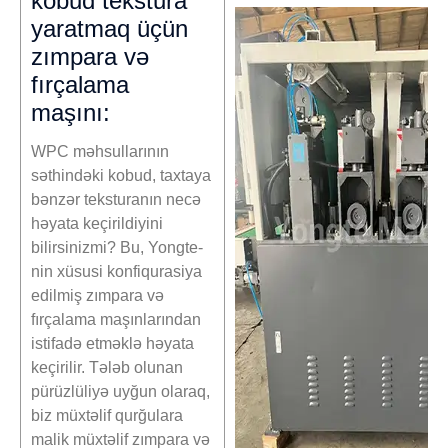
kobud tekstura
yaratmaq üçün
zımpara və
fırçalama
maşını:
WPC məhsullarının
səthindəki kobud, taxtaya
bənzər teksturanın necə
həyata keçirildiyini
bilirsinizmi? Bu, Yongte-
nin xüsusi konfiqurasiya
edilmiş zımpara və
fırçalama maşınlarından
istifadə etməklə həyata
keçirilir. Tələb olunan
pürüzlüliyə uyğun olaraq,
biz müxtəlif qurğulara
malik müxtəlif zımpara və