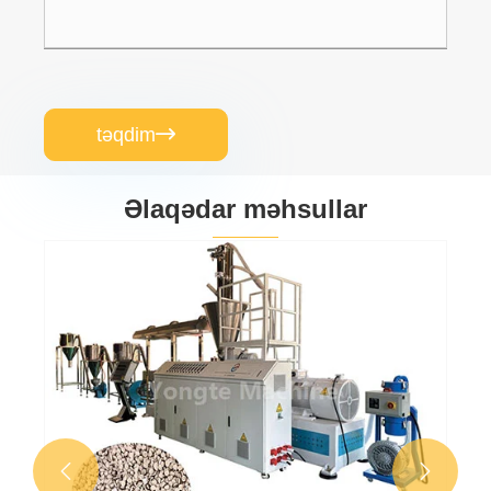
təqdim

Əlaqədar məhsullar

