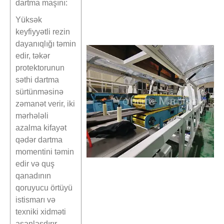
dartma maşını:
Yüksək
keyfiyyətli rezin
dayanıqlığı təmin
edir, təkər
protektorunun
səthi dartma
sürtünməsinə
zəmanət verir, iki
mərhələli
azalma kifayət
qədər dartma
momentini təmin
edir və quş
qanadının
qoruyucu örtüyü
istismarı və
texniki xidməti
asanlaşdırır.