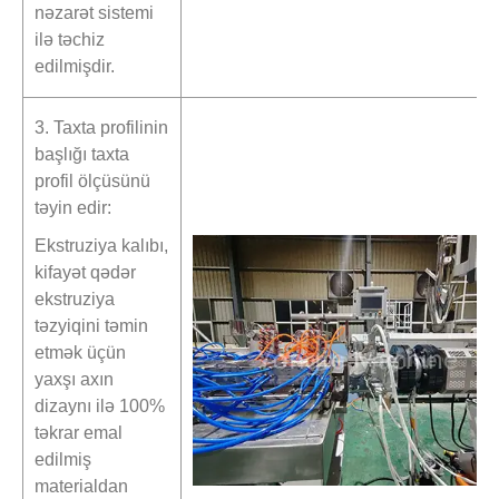
nəzarət sistemi
ilə təchiz
edilmişdir.
3. Taxta profilinin
başlığı taxta
profil ölçüsünü
təyin edir:
Ekstruziya kalıbı,
kifayət qədər
ekstruziya
təzyiqini təmin
etmək üçün
yaxşı axın
dizaynı ilə 100%
təkrar emal
edilmiş
materialdan