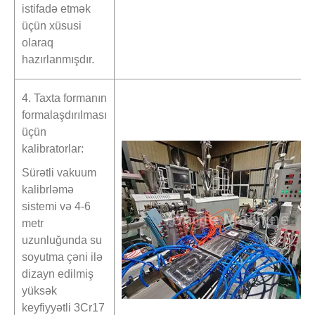
istifadə etmək
üçün xüsusi
olaraq
hazırlanmışdır.
4. Taxta formanın
formalaşdırılması
üçün
kalibratorlar:
Sürətli vakuum
kalibrləmə
sistemi və 4-6
metr
uzunluğunda su
soyutma çəni ilə
dizayn edilmiş
yüksək
keyfiyyətli 3Cr17