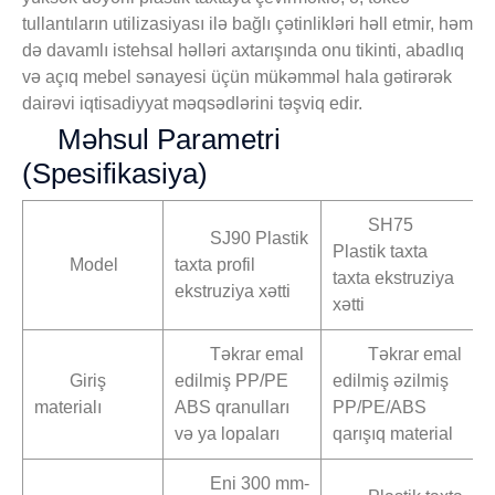
tullantıların utilizasiyası ilə bağlı çətinlikləri həll etmir, həm
də davamlı istehsal həlləri axtarışında onu tikinti, abadlıq
və açıq mebel sənayesi üçün mükəmməl hala gətirərək
dairəvi iqtisadiyyat məqsədlərini təşviq edir.
Məhsul Parametri
(Spesifikasiya)
SH75
SJ90 Plastik
Plastik taxta
Model
taxta profil
taxta ekstruziya
ekstruziya xətti
xətti
Təkrar emal
Təkrar emal
Giriş
edilmiş PP/PE
edilmiş əzilmiş
materialı
ABS qranulları
PP/PE/ABS
və ya lopaları
qarışıq material
Eni 300 mm-