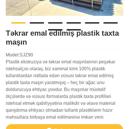
Təkrar emal edilmiş plastik taxta
maşın
Model:SJZ90
Plastik ekstruziya və təkrar emal maşınlarının peşəkar
istehsalçısı olaraq, biz xammal kimi 100% plastik
tullantılardan istifadə edən xüsusi təkrar emal edilmiş
plastik taxta maşın yaratmışıq – heç bir ağac unu
doldurucuya ehtiyac yoxdur. Bu maşınlar müxtəlif
ölçülərdə və xüsusi formalarda plastik taxta profilləri
istehsal etmək qabiliyyətinə malikdir və əlavə material
qarışdırma ehtiyacı olmadan tullantı plastiklərin hazır
məhsullara birbaşa emal edilməsinə imkan verir.