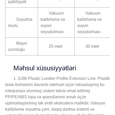
qabiliyyəti
Vakuum
Vakuum
Soyutma
kalibrləmə və
kalibrləmə və
üsulu
suyun
suyun
soyudulması
soyudulması
Maşın
25 metr
30 metr
uzunluğu
Məhsul xüsusiyyətləri
1. SJ90 Plastic Lumber Profile Extrusion Line: Plastik
taxta lövhələrin davamlı istehsalı üçün ixtisaslaşmış bu
inteqrasiya olunmuş sistem təkrar emal edilmiş
PP/PE/ABS lopa və qranullarının emalı üçün
optimallaşdırılmış tək vintli ekstruderə malikdir. Vakuum
kalibrləmə soyutma çəni, dəqiq dartma sistemi və