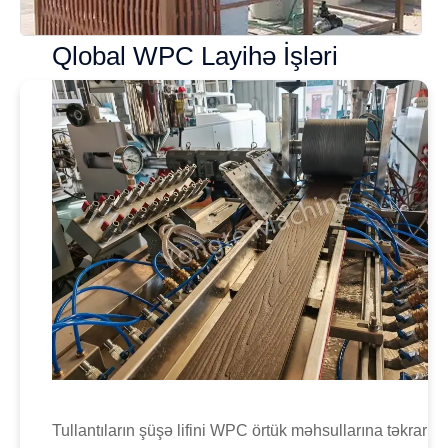
Qlobal WPC Layihə İşləri
Tullantıların şüşə lifini WPC örtük məhsullarına təkrar