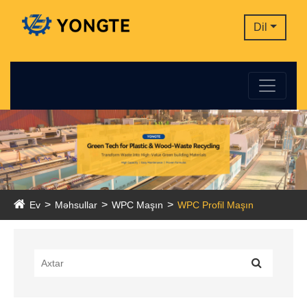
Dil
Ev
Məhsullar
WPC Maşın
WPC Profil Maşın