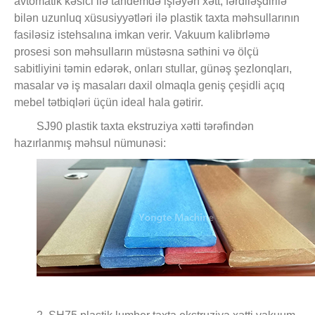
avtomatik kəsici ilə tandemdə işləyən xətt, fərdiləşdirilə
bilən uzunluq xüsusiyyətləri ilə plastik taxta məhsullarının
fasiləsiz istehsalına imkan verir. Vakuum kalibrləmə
prosesi son məhsulların müstəsna səthini və ölçü
sabitliyini təmin edərək, onları stullar, günəş şezlonqları,
masalar və iş masaları daxil olmaqla geniş çeşidli açıq
mebel tətbiqləri üçün ideal hala gətirir.
SJ90 plastik taxta ekstruziya xətti tərəfindən
hazırlanmış məhsul nümunəsi: