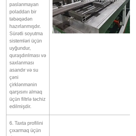
paslanmayan
poladdan bir
təbəqədən
hazırlanmışdır.
Sürətli soyutma
sistemləri üçün
uyğundur,
quraşdırılması və
saxlanması
asandır və su
çəni
çirklənmənin
qarşısını almaq
üçün filtrlə təchiz
edilmişdir.
6. Taxta profilini
çıxarmaq üçün