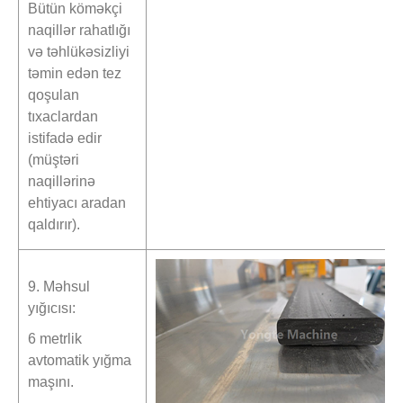
Bütün köməkçi
naqillər rahatlığı
və təhlükəsizliyi
təmin edən tez
qoşulan
tıxaclardan
istifadə edir
(müştəri
naqillərinə
ehtiyacı aradan
qaldırır).
9. Məhsul
yığıcısı:
6 metrlik
avtomatik yığma
maşını.