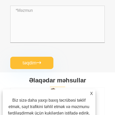
təqdim

Əlaqədar məhsullar
X
Biz sizə daha yaxşı baxış təcrübəsi təklif
Plastik Taxta Hazırlayan Maşın
etmək, sayt trafikini təhlil etmək və məzmunu
fərdiləşdirmək üçün kukilərdən istifadə edirik.
Ətraflı Baxın >>