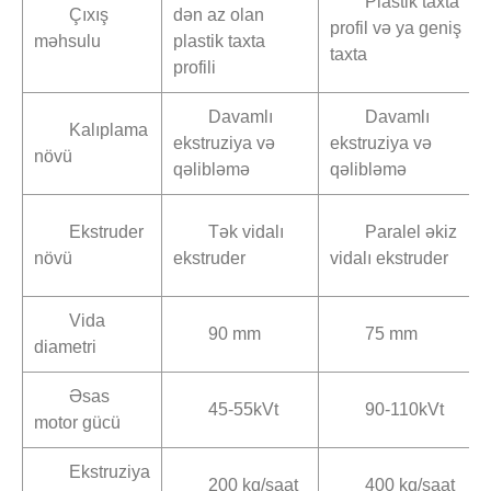
Plastik taxta
Çıxış
dən az olan
profil və ya geniş
məhsulu
plastik taxta
taxta
profili
Davamlı
Davamlı
Kalıplama
ekstruziya və
ekstruziya və
növü
qəlibləmə
qəlibləmə
Ekstruder
Tək vidalı
Paralel əkiz
növü
ekstruder
vidalı ekstruder
Vida
90 mm
75 mm
diametri
Əsas
45-55kVt
90-110kVt
motor gücü
Ekstruziya
200 kq/saat
400 kq/saat