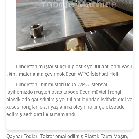
Hindistan müştərisi üçün plastik yol tullantılarını yaşıl
tikinti materialına çevirmək üçün WPC İstehsal Həlli
Hindistanlı bir müştəri üçün WPC istehsal
layihəmizdə müştəri əsas təbəqə üçün müxtəlif rəngli
plastiklərlə qarışdırılmış yol tullantılarından istifadə etdi və
xüsusi rəngləri olan yaşlanma əleyhinə birgə ekstrüde
edilmiş səth qatı ilə tamamlandı.
Qaynar Teqlər: Təkrar emal edilmiş Plastik Taxta Maşın,