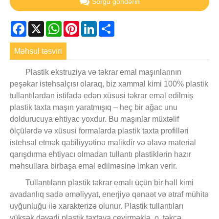
Sorğu göndərin
Facebook
X
WhatsApp
Pinterest
LinkedIn
Share
Məhsul təsviri
Plastik ekstruziya və təkrar emal maşınlarının
peşəkar istehsalçısı olaraq, biz xammal kimi 100% plastik
tullantılardan istifadə edən xüsusi təkrar emal edilmiş
plastik taxta maşın yaratmışıq – heç bir ağac unu
doldurucuya ehtiyac yoxdur. Bu maşınlar müxtəlif
ölçülərdə və xüsusi formalarda plastik taxta profilləri
istehsal etmək qabiliyyətinə malikdir və əlavə material
qarışdırma ehtiyacı olmadan tullantı plastiklərin hazır
məhsullara birbaşa emal edilməsinə imkan verir.
Tullantıların plastik təkrar emalı üçün bir həll kimi
avadanlıq sadə əməliyyat, enerjiyə qənaət və ətraf mühitə
uyğunluğu ilə xarakterizə olunur. Plastik tullantıları
yüksək dəyərli plastik taxtaya çevirməklə, o, təkcə