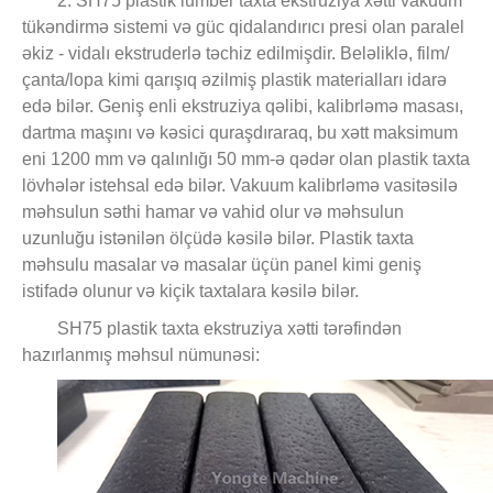
2. SH75 plastik lumber taxta ekstruziya xətti vakuum
tükəndirmə sistemi və güc qidalandırıcı presi olan paralel
əkiz - vidalı ekstruderlə təchiz edilmişdir. Beləliklə, film/
çanta/lopa kimi qarışıq əzilmiş plastik materialları idarə
edə bilər. Geniş enli ekstruziya qəlibi, kalibrləmə masası,
dartma maşını və kəsici quraşdıraraq, bu xətt maksimum
eni 1200 mm və qalınlığı 50 mm-ə qədər olan plastik taxta
lövhələr istehsal edə bilər. Vakuum kalibrləmə vasitəsilə
məhsulun səthi hamar və vahid olur və məhsulun
uzunluğu istənilən ölçüdə kəsilə bilər. Plastik taxta
məhsulu masalar və masalar üçün panel kimi geniş
istifadə olunur və kiçik taxtalara kəsilə bilər.
SH75 plastik taxta ekstruziya xətti tərəfindən
hazırlanmış məhsul nümunəsi: