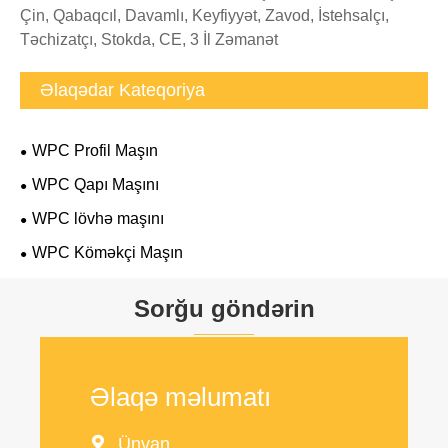
Çin, Qabaqcıl, Davamlı, Keyfiyyət, Zavod, İstehsalçı,
Təchizatçı, Stokda, CE, 3 İl Zəmanət
Əlaqədar Kateqoriya
WPC Profil Maşın
WPC Qapı Maşını
WPC lövhə maşını
WPC Köməkçi Maşın
Sorğu göndərin
Əlaqə məlumatı

Ünvan