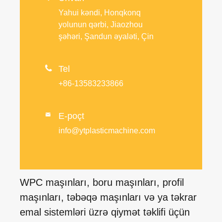
Yahui kəndi, Honqkonq
yolunun qərbi, Jiaozhou
şəhəri, Şandun əyaləti, Çin

Tel
+86-13583233866
E-poçt

info@ytplasticmachine.com
WPC maşınları, boru maşınları, profil
maşınları, təbəqə maşınları və ya təkrar
emal sistemləri üzrə qiymət təklifi üçün