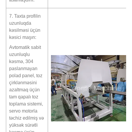
7. Taxta profilin
uzunluqda
kəsilməsi üçün
kəsici maşın:
Avtomatik sabit
uzunluqlu
kəsmə, 304
paslanmayan
polad panel, toz
çirklənməsini
azaltmaq üçün
tam qapalı toz
toplama sistemi,
servo motorla
təchiz edilmiş və
yüksək sürətli