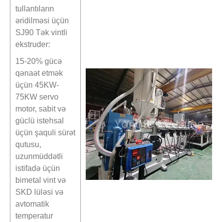
tullantıların
əridilməsi üçün
SJ90 Tək vintli
ekstruder:
15-20% gücə
qənaət etmək
üçün 45KW-
75KW servo
motor, sabit və
güclü istehsal
üçün şaquli sürət
qutusu,
uzunmüddətli
istifadə üçün
bimetal vint və
SKD lüləsi və
avtomatik
temperatur