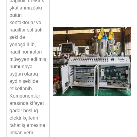
bağlıdır. Elektrik
şkaflarımızdakı
bütün
kontaktorlar və
naqillər səliqəli
şəkildə
yerləşdirilib,
naqil nömrələri
müəyyən edilmiş
nümunəyə
uyğun olaraq
aydın şəkildə
etiketlənib.
Komponentlər
arasında kifayət
qədər boşluq
elektrikçilərin
rahat işləməsinə
imkan verir.