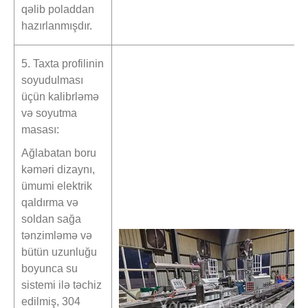
qəlib poladdan
hazırlanmışdır.
5. Taxta profilinin
soyudulması
üçün kalibrləmə
və soyutma
masası:
Ağlabatan boru
kəməri dizaynı,
ümumi elektrik
qaldırma və
soldan sağa
tənzimləmə və
bütün uzunluğu
boyunca su
sistemi ilə təchiz
edilmiş, 304