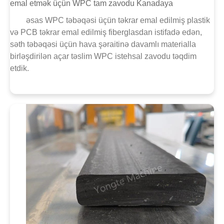
emal etmək üçün WPC tam zavodu Kanadaya
əsas WPC təbəqəsi üçün təkrar emal edilmiş plastik
və PCB təkrar emal edilmiş fiberglasdan istifadə edən,
səth təbəqəsi üçün hava şəraitinə davamlı materialla
birləşdirilən açar təslim WPC istehsal zavodu təqdim
etdik.