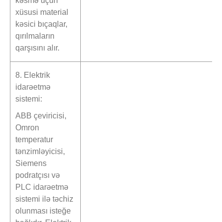
kəsmə üçün
xüsusi material
kəsici bıçaqlar,
qırılmaların
qarşısını alır.
8. Elektrik
idarəetmə
sistemi:
ABB çeviricisi,
Omron
temperatur
tənzimləyicisi,
Siemens
podratçısı və
PLC idarəetmə
sistemi ilə təchiz
olunması isteğe