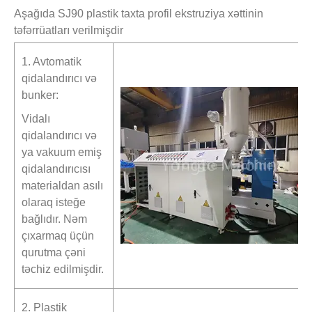
Aşağıda SJ90 plastik taxta profil ekstruziya xəttinin
təfərrüatları verilmişdir
1. Avtomatik
qidalandırıcı və
bunker:
Vidalı
qidalandırıcı və
ya vakuum emiş
qidalandırıcısı
materialdan asılı
olaraq isteğe
bağlıdır. Nəm
çıxarmaq üçün
qurutma çəni
təchiz edilmişdir.
2. Plastik