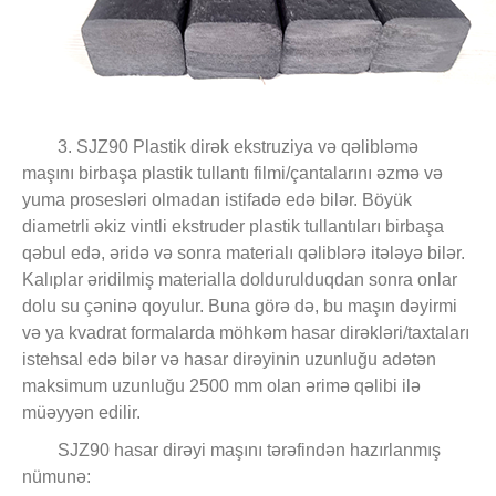
3. SJZ90 Plastik dirək ekstruziya və qəlibləmə
maşını birbaşa plastik tullantı filmi/çantalarını əzmə və
yuma prosesləri olmadan istifadə edə bilər. Böyük
diametrli əkiz vintli ekstruder plastik tullantıları birbaşa
qəbul edə, əridə və sonra materialı qəliblərə itələyə bilər.
Kalıplar əridilmiş materialla doldurulduqdan sonra onlar
dolu su çəninə qoyulur. Buna görə də, bu maşın dəyirmi
və ya kvadrat formalarda möhkəm hasar dirəkləri/taxtaları
istehsal edə bilər və hasar dirəyinin uzunluğu adətən
maksimum uzunluğu 2500 mm olan ərimə qəlibi ilə
müəyyən edilir.
SJZ90 hasar dirəyi maşını tərəfindən hazırlanmış
nümunə: