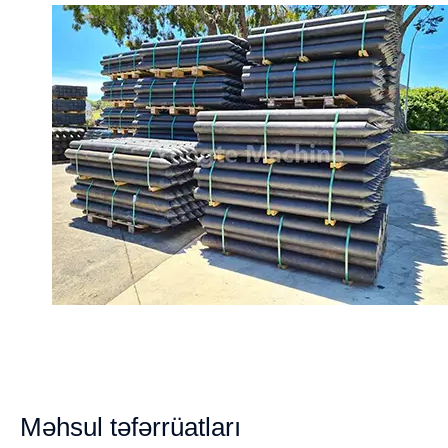
Məhsul təfərrüatları