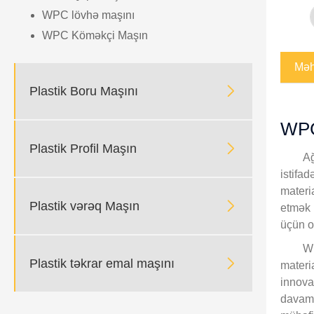
WPC lövhə maşını
WPC Köməkçi Maşın
Məhs

Plastik Boru Maşını
WPC 

Plastik Profil Maşın
Ağ
istifad
materia

Plastik vərəq Maşın
etmək ü
üçün o
WP

Plastik təkrar emal maşını
materia
innova
davaml