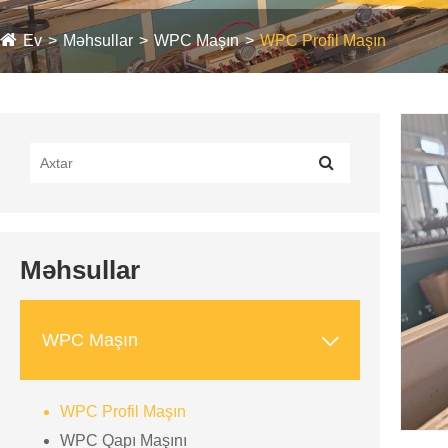
Ev
Məhsullar
WPC Maşın
WPC Profil Maşın
Məhsullar

WPC Maşın
WPC Profil Maşın
WPC Qapı Maşını