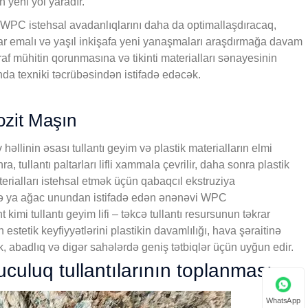
 yeni yol yaradır.
 və WPC istehsal avadanlıqlarını daha da optimallaşdıracaq,
rar emalı və yaşıl inkişafa yeni yanaşmaları araşdırmağa davam
af mühitin qorunmasına və tikinti materialları sənayesinin
nda texniki təcrübəsindən istifadə edəcək.
ozit Maşın
həllinin əsası tullantı geyim və plastik materialların elmi
tullantı paltarları lifli xammala çevrilir, daha sonra plastik
terialları istehsal etmək üçün qabaqcıl ekstruziya
n və ya ağac unundan istifadə edən ənənəvi WPC
imi tullantı geyim lifi – təkcə tullantı resursunun təkrar
stetik keyfiyyətlərini plastikin davamlılığı, hava şəraitinə
ək, abadlıq və digər sahələrdə geniş tətbiqlər üçün uyğun edir.
uculuq tullantılarının toplanması
WhatsApp