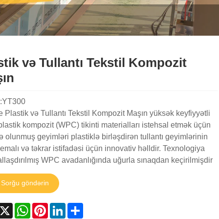
stik və Tullantı Tekstil Kompozit
ın
:YT300
 Plastik və Tullantı Tekstil Kompozit Maşın yüksək keyfiyyətli
lastik kompozit (WPC) tikinti materialları istehsal etmək üçün
də olunmuş geyimləri plastiklə birləşdirən tullantı geyimlərinin
 emalı və təkrar istifadəsi üçün innovativ həlldir. Texnologiya
llaşdırılmış WPC avadanlığında uğurla sınaqdan keçirilmişdir
Sorğu göndərin
acebook
X
WhatsApp
Pinterest
LinkedIn
Share