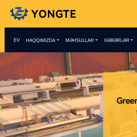
EV
HAQQIMIZDA
MƏHSULLAR
XƏBƏRLƏR