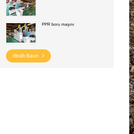
PPR boru maşını
Ətraflı Baxın