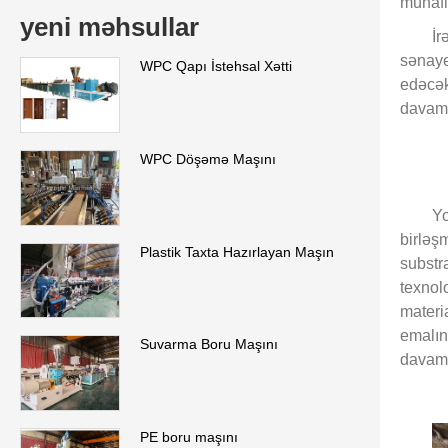
mühafi
yeni məhsullar
İr
sənaye
WPC Qapı İstehsal Xətti
edəcək
davaml
WPC Döşəmə Maşını
Yo
birləş
Plastik Taxta Hazırlayan Maşın
substr
texnol
materia
emalına
Suvarma Boru Maşını
davamlı
PE boru maşını