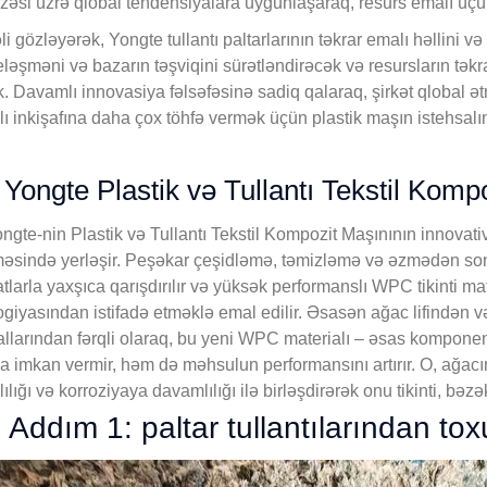
zəsi üzrə qlobal tendensiyalara uyğunlaşaraq, resurs emalı üçün
əli gözləyərək, Yongte tullantı paltarlarının təkrar emalı həllini
ləşməni və bazarın təşviqini sürətləndirəcək və resursların tək
. Davamlı innovasiya fəlsəfəsinə sadiq qalaraq, şirkət qlobal ətr
ı inkişafına daha çox töhfə vermək üçün plastik maşın istehsalı
Yongte Plastik və Tullantı Tekstil Komp
ngte-nin Plastik və Tullantı Tekstil Kompozit Maşınının innovativ 
məsində yerləşir. Peşəkar çeşidləmə, təmizləmə və əzmədən sonra, 
atlarla yaxşıca qarışdırılır və yüksək performanslı WPC tikinti ma
ogiyasından istifadə etməklə emal edilir. Əsasən ağac lifində
llarından fərqli olaraq, bu yeni WPC materialı – əsas komponent k
 imkan vermir, həm də məhsulun performansını artırır. O, ağacın e
lığı və korroziyaya davamlılığı ilə birləşdirərək onu tikinti, bəz
Addım 1: paltar tullantılarından tox