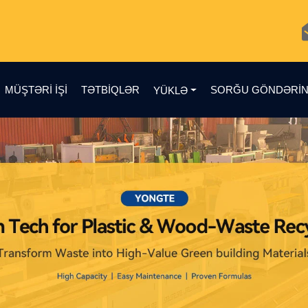
MÜŞTƏRI IŞI
TƏTBIQLƏR
SORĞU GÖNDƏRI
YÜKLƏ