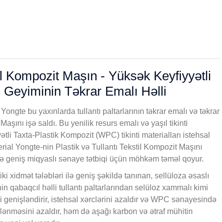
il Kompozit Maşın - Yüksək Keyfiyyətli
ı Geyiminin Təkrar Emalı Həlli
ongte bu yaxınlarda tullantı paltarlarının təkrar emalı və təkrar
 Maşını işə saldı. Bu yenilik resurs emalı və yaşıl tikinti
yətli Taxta-Plastik Kompozit (WPC) tikinti materialları istehsal
terial Yongte-nin Plastik və Tullantı Tekstil Kompozit Maşını
ə geniş miqyaslı sənaye tətbiqi üçün möhkəm təməl qoyur.
i xidmət tələbləri ilə geniş şəkildə tanınan, sellüloza əsaslı
in qabaqcıl həlli tullantı paltarlarından selüloz xammalı kimi
 genişləndirir, istehsal xərclərini azaldır və WPC sənayesində
rklənməsini azaldır, həm də aşağı karbon və ətraf mühitin