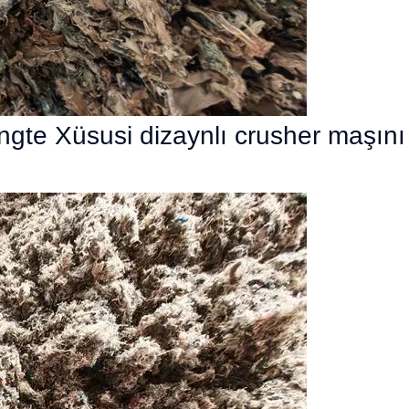
 Yongte Xüsusi dizaynlı crusher maşını