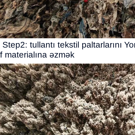
Step2: tullantı tekstil paltarlarını
lif materialına əzmək