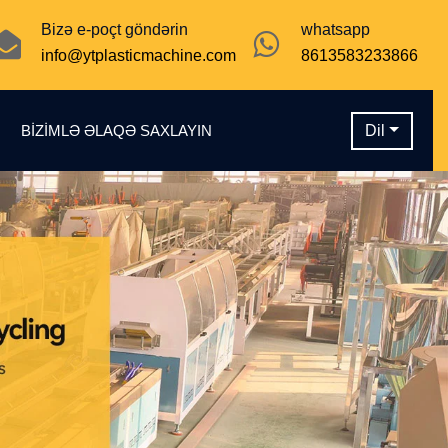
Bizə e-poçt göndərin
whatsapp
info@ytplasticmachine.com
8613583233866
N
BIZIMLƏ ƏLAQƏ SAXLAYIN
Dil