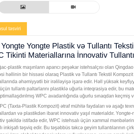
ul təsviri
Yongte Yongte Plastik və Tullantı Tekst
Tikinti Materiallarına İnnovativ Tullant
ac-plastik maşınların aparıcı peşəkar istehsalçısı olan Qingdao Y
əsi həllinin bir hissəsi olaraq Plastik və Tullantı Tekstil Kompozit
llarında əhəmiyyətli bir irəliləyişə işarə edir. Həll yüksək keyfiy
çün tullantı paltarlarını plastiklə uğurla inteqrasiya edir, bu ma
ptimallaşdırılmış WPC avadanlığında uğurlu sınaqdan keçmiş v
C (Taxta-Plastik Kompozit) ətraf mühitə faydaları və aşağı texnik
llardan və plastikdən ibarət innovativ yaşıl materialdır. Yongte-n
tiv şəkildə istifadə edir, WPC istehsalı üçün xammal mənbələrini
ı inkişafı təşviq edir. Bu təşəbbüs təkcə geyim tullantılarının çi