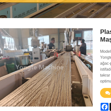
Pla
Maş
Model
Yongte
ağac-p
istifa
təkrar
optima
F