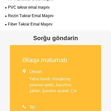
PVC təkrar emal maşını
Rezin Təkrar Emal Maşını
Fiber Təkrar Emal Maşını
Sorğu göndərin
Əlaqə məlumatı

Ünvan
Yahui kəndi, Honqkonq
yolunun qərbi, Jiaozhou
şəhəri, Şandun əyaləti, Çin

Tel