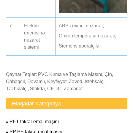
7
Elektrik
ABB çevirici nəzarəti,
enerjisinə
Omron temperatur nəzarəti,
nəzarət
Siemens podratçılar
sistemi
Qaynar Teqlər: PVC Kırma və Taşlama Maşını, Çin,
Qabaqcıl, Davamlı, Keyfiyyət, Zavod, İstehsalçı,
Təchizatçı, Stokda, CE, 3 İl Zəmanət
Əlaqədar Kateqoriya
PET təkrar emal maşını
PP PE təkrar emal maşını