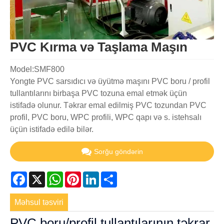
PVC Kırma və Taşlama Maşın
Model:SMF800
Yongte PVC sarsıdıcı və üyütmə maşını PVC boru / profil
tullantılarını birbaşa PVC tozuna emal etmək üçün
istifadə olunur. Təkrar emal edilmiş PVC tozundan PVC
profil, PVC boru, WPC profili, WPC qapı və s. istehsalı
üçün istifadə edilə bilər.
Sorğu göndərin
Facebook
X
WhatsApp
Pinterest
LinkedIn
Share
Məhsul təsviri
PVC boru/profil tullantılarının təkrar