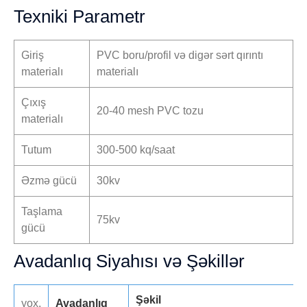
Texniki Parametr
Giriş
PVC boru/profil və digər sərt qırıntı
materialı
materialı
Çıxış
20-40 mesh PVC tozu
materialı
Tutum
300-500 kq/saat
Əzmə gücü
30kv
Taşlama
75kv
gücü
Avadanlıq Siyahısı və Şəkillər
Şəkil
yox.
Avadanlıq