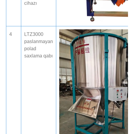
cihazı
4
LTZ3000
paslanmayan
polad
saxlama qabı