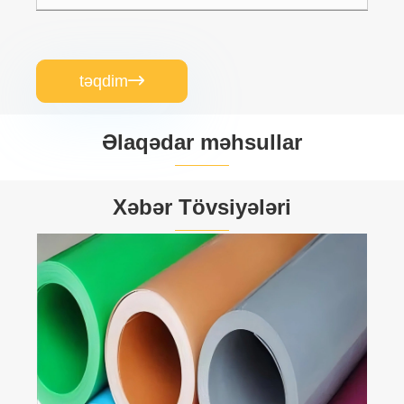
təqdim

Əlaqədar məhsullar


Xəbər Tövsiyələri