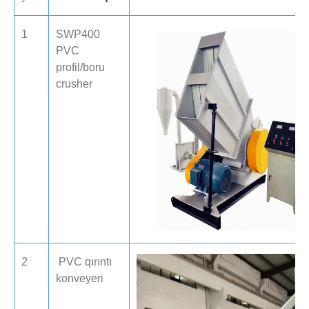
1
SWP400
PVC
profil/boru
crusher
2
PVC qırıntı
konveyeri