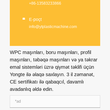
+86-13583233866
E-poçt

info@ytplasticmachine.com
WPC maşınları, boru maşınları, profil
maşınları, təbəqə maşınları və ya təkrar
emal sistemləri üzrə qiymət təklifi üçün
Yongte ilə əlaqə saxlayın. 3 il zəmanət,
CE sertifikatı ilə qabaqcıl, davamlı
avadanlıq əldə edin.