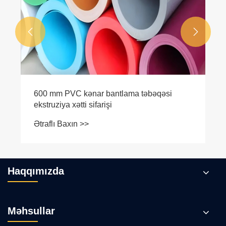


600 mm PVC kənar bantlama təbəqəsi
ekstruziya xətti sifarişi
Ətraflı Baxın >>
Haqqımızda
Məhsullar