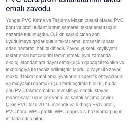
emalı zavodu
Yongte PVC Kırma və Taşlama Maşın xüsusi olaraq PVC
boru və profil tullantılarının səmərəli təkrar emalı üçün
nəzərdə tutulmuşdur. O, ilkin sarsıdıcıdan son
üyüdülməyə qədər bütün təkrar emal prosesini əhatə
edən hərtərəfli həll təklif edir. Zavod yüksək keyfiyyətli
təkrar emal nəticələrini təmin etmək, eyni zamanda
ekoloji standartlara riayət etmək üçün qabaqcıl texnika və
texnologiya ilə təchiz edilmişdir. Modul dizaynı ilə zavod
müxtəlif təkrar emal əməliyyatlarının spesifik ehtiyaclarını
və miqyasını ödəmək üçün fərdiləşdirilə bilər ki, bu da
onu PVC təkrar emalına investisiya etmək istəyən
müəssisələr üçün çox yönlü və sərfəli seçimə çevirir.
Çıxış PVC tozu 20-40 meshdir və birbaşa PVC profil,
PVC boru, WPC profili, WPC qapı və s. hazırlamaq üçün
istifadə edilə bilər.