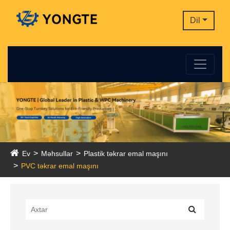
Dil
Ev
Məhsullar
Plastik təkrar emal maşını
PVC təkrar emal maşını