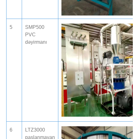
5
SMP500
PVC
dəyirmanı
6
LTZ3000
paslanmayan