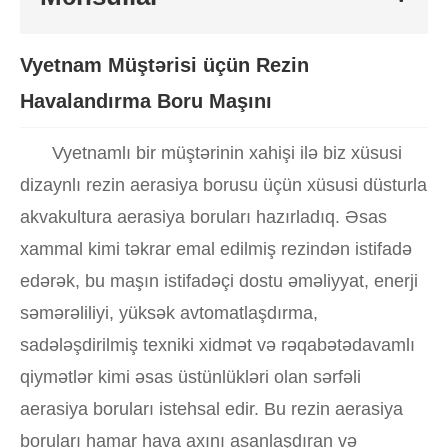
Vyetnam Müştərisi üçün Rezin
Havalandırma Boru Maşını
Vyetnamlı bir müştərinin xahişi ilə biz xüsusi
dizaynlı rezin aerasiya borusu üçün xüsusi düsturla
akvakultura aerasiya boruları hazırladıq. Əsas
xammal kimi təkrar emal edilmiş rezindən istifadə
edərək, bu maşın istifadəçi dostu əməliyyat, enerji
səmərəliliyi, yüksək avtomatlaşdırma,
sadələşdirilmiş texniki xidmət və rəqabətədavamlı
qiymətlər kimi əsas üstünlükləri olan sərfəli
aerasiya boruları istehsal edir. Bu rezin aerasiya
boruları hamar hava axını asanlaşdıran və