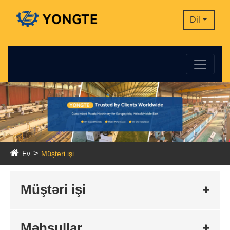
Dil
Ev
Müştəri işi
Müştəri işi
Məhsullar