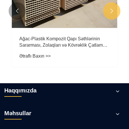


Ağac-Plastik Kompozit Qapı Səthlərinin
Sararması, Zolaqları və Kövrəklik Çatlaması
üçün Peşəkar Həllər
Ətraflı Baxın >>
Haqqımızda
Məhsullar