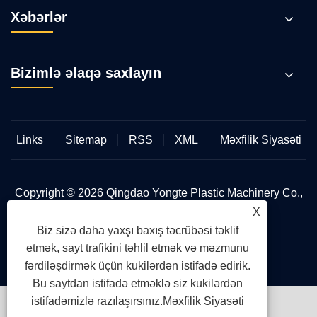
Xəbərlər
Bizimlə əlaqə saxlayın
Links
Sitemap
RSS
XML
Məxfilik Siyasəti
Copyright © 2026 Qingdao Yongte Plastic Machinery Co.,
Ltd. Bütün hüquqlar qorunur.
X
Biz sizə daha yaxşı baxış təcrübəsi təklif
etmək, sayt trafikini təhlil etmək və məzmunu
fərdiləşdirmək üçün kukilərdən istifadə edirik.
Bu saytdan istifadə etməklə siz kukilərdən
istifadəmizlə razılaşırsınız.
Məxfilik Siyasəti