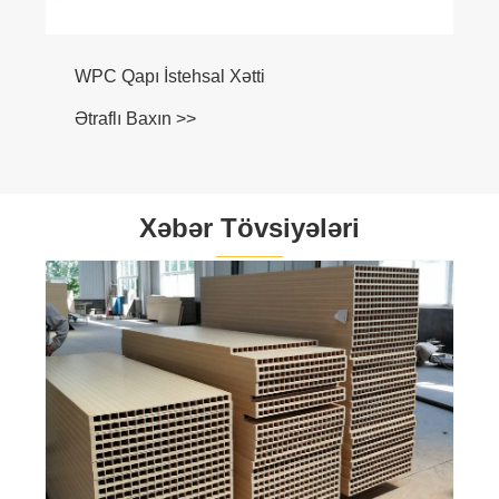
WPC Qapı İstehsal Xətti
Ətraflı Baxın >>
Xəbər Tövsiyələri