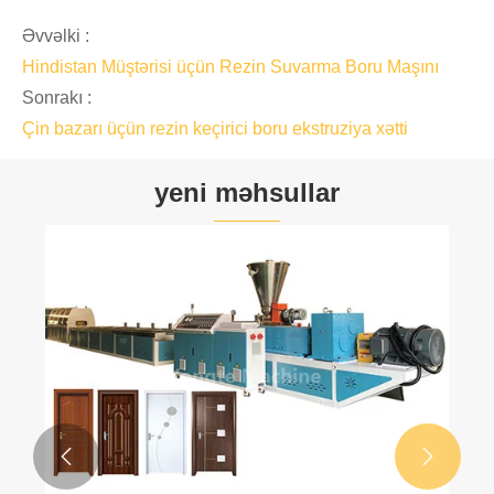
Əvvəlki :
Hindistan Müştərisi üçün Rezin Suvarma Boru Maşını
Sonrakı :
Çin bazarı üçün rezin keçirici boru ekstruziya xətti
yeni məhsullar

