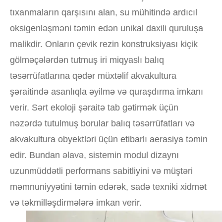
tıxanmaların qarşısını alan, su mühitində ardıcıl
oksigenləşməni təmin edən unikal daxili quruluşa
malikdir. Onların çevik rezin konstruksiyası kiçik
gölməçələrdən tutmuş iri miqyaslı balıq
təsərrüfatlarına qədər müxtəlif akvakultura
şəraitində asanlıqla əyilmə və quraşdırma imkanı
verir. Sərt ekoloji şəraitə tab gətirmək üçün
nəzərdə tutulmuş borular balıq təsərrüfatları və
akvakultura obyektləri üçün etibarlı aerasiya təmin
edir. Bundan əlavə, sistemin modul dizaynı
uzunmüddətli performans sabitliyini və müştəri
məmnuniyyətini təmin edərək, sadə texniki xidmət
və təkmilləşdirmələrə imkan verir.