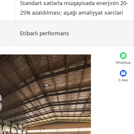
Standart xətlərlə müqayisədə enerjinin 20-
25% azaldılması; aşağı əməliyyat xərcləri
Etibarlı performans
WhatsApp
E-Mail