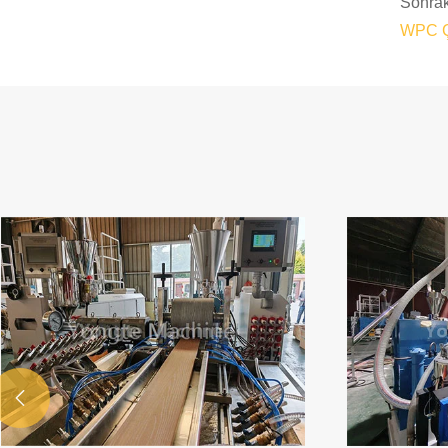
Sonrak
WPC Çi
