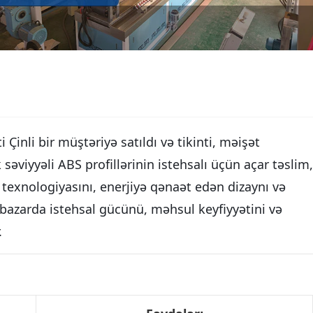
Çinli bir müştəriyə satıldı və tikinti, məişət
əviyyəli ABS profillərinin istehsalı üçün açar təslim,
 texnologiyasını, enerjiyə qənaət edən dizaynı və
li bazarda istehsal gücünü, məhsul keyfiyyətini və
.