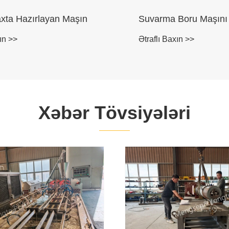
axta Hazırlayan Maşın
Suvarma Boru Maşını
ın >>
Ətraflı Baxın >>
Xəbər Tövsiyələri