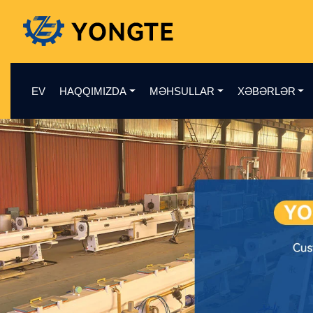
EV
HAQQIMIZDA
MƏHSULLAR
XƏBƏRLƏR