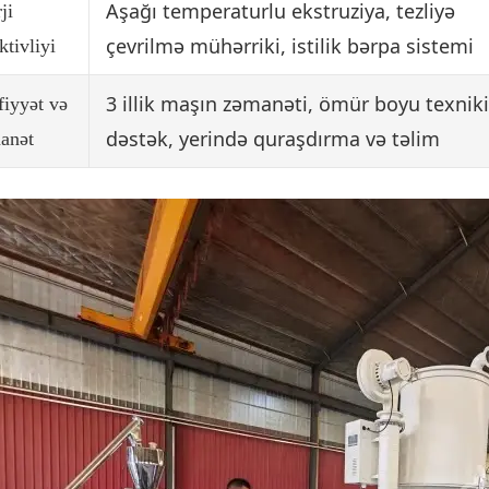
Aşağı temperaturlu ekstruziya, tezliyə
ji
çevrilmə mühərriki, istilik bərpa sistemi
ktivliyi
3 illik maşın zəmanəti, ömür boyu texniki
iyyət və
dəstək, yerində quraşdırma və təlim
anət