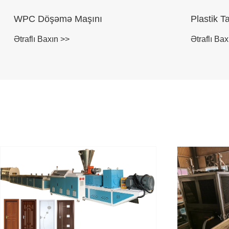
WPC Döşəmə Maşını
Plastik T
Ətraflı Baxın >>
Ətraflı Bax