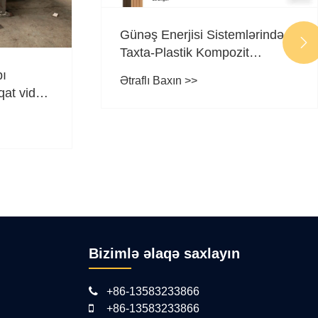
Günəş Enerjisi Sistemlərində

Taxta-Plastik Kompozit
Materialın Tətbiqi
ı
Ətraflı Baxın >>
qat vidalı
alığının
Bizimlə əlaqə saxlayın
+86-13583233866
+86-13583233866