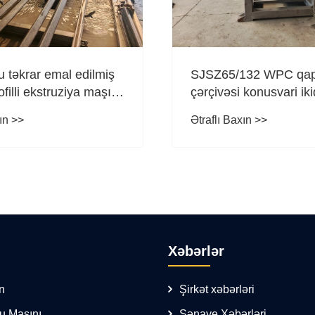
u təkrar emal edilmiş
SJSZ65/132 WPC qap
ofilli ekstruziya maşını
çərçivəsi konusvari iki
əqiqə yüksək sürətə
ekstruder üçün vida ar
ın >>
Ətraflı Baxın >>
tənzimlənməsi
Xəbərlər
n
Şirkət xəbərləri
ru Maşını
Sənaye Xəbərləri