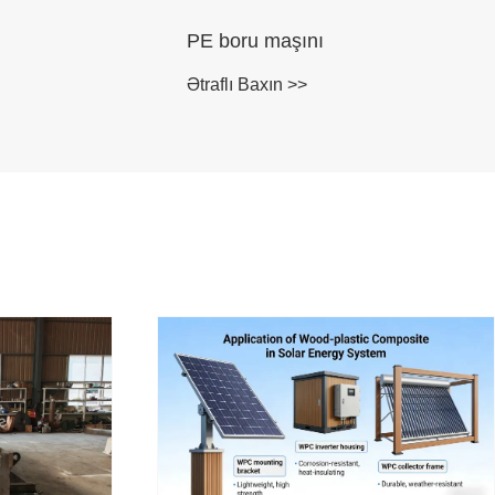
PE boru maşını
Ətraflı Baxın >>