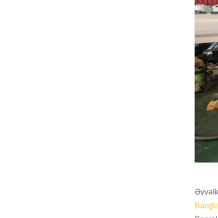
Əvvəlki
Bangl