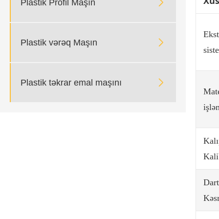
Xüs

Plastik Profil Maşın
Ekst

Plastik vərəq Maşın
sist

Plastik təkrar emal maşını
Mate
işlə
Kal
Kal
Dar
Kəs