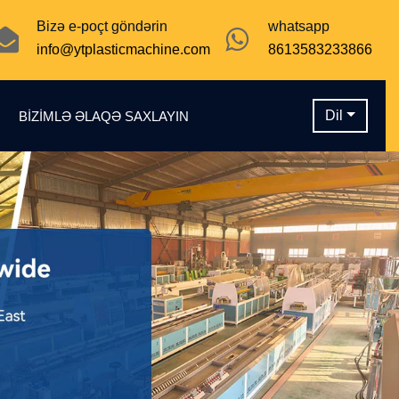
Bizə e-poçt göndərin
whatsapp
info@ytplasticmachine.com
8613583233866
Dil
N
BIZIMLƏ ƏLAQƏ SAXLAYIN