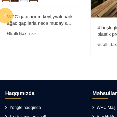

WPC qapılarının keyfiyyəti bərk
ağac qapılarla necə müqayisə
4 boşluql
edilir?
Ətraflı Baxın >>
plastik pr
8 metr/d
Ətraflı Bax
çatır
Haqqımızda
Məhsullar
Yongte haqqında
WPC Maşı
Tez-tez verilən suallar
Plastik Bo