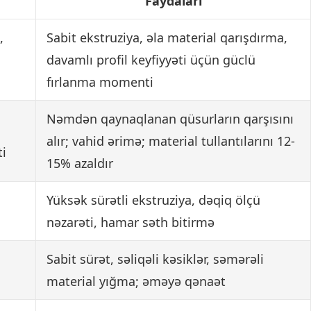
Faydaları
,
Sabit ekstruziya, əla material qarışdırma,
davamlı profil keyfiyyəti üçün güclü
fırlanma momenti
Nəmdən qaynaqlanan qüsurların qarşısını
alır; vahid ərimə; material tullantılarını 12-
ti
15% azaldır
Yüksək sürətli ekstruziya, dəqiq ölçü
nəzarəti, hamar səth bitirmə
Sabit sürət, səliqəli kəsiklər, səmərəli
material yığma; əməyə qənaət