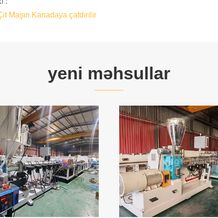
ı :
t Maşın Kanadaya çatdırılır
yeni məhsullar