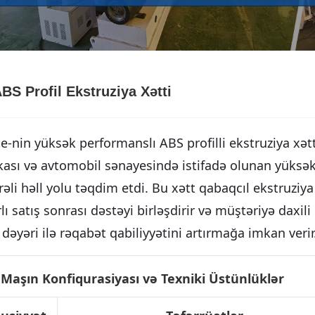
BS Profil Ekstruziya Xətti
e-nin yüksək performanslı ABS profilli ekstruziya xətti 
kası və avtomobil sənayesində istifadə olunan yüksək s
əli həll yolu təqdim etdi. Bu xətt qabaqcıl ekstruziya
rlı satış sonrası dəstəyi birləşdirir və müştəriyə daxi
dəyəri ilə rəqabət qabiliyyətini artırmağa imkan verir
Maşın Konfiqurasiyası və Texniki Üstünlüklər