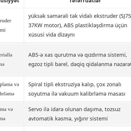
usiyyət
Təfərrüatlar
yüksək səmərəli tək vidalı ekstruder (SJ75
ruder
37KW motor), ABS plastikləşdirmə üçün
emi
xüsusi vida dizaynı
ABS-ə xas qurutma və qızdırma sistemi,
rialla
egzoz tipli barel, dəqiq qidalanma nəzarə
mə
Spiral tipli ekstruziya kalıp, çox zonalı
ıplama və
soyutma ilə vakuum kalibrləmə masası
ibrləmə
Servo ilə idarə olunan daşıma, tozsuz
tma və
avtomatik kəsmə, yığın
r sistemi
mə