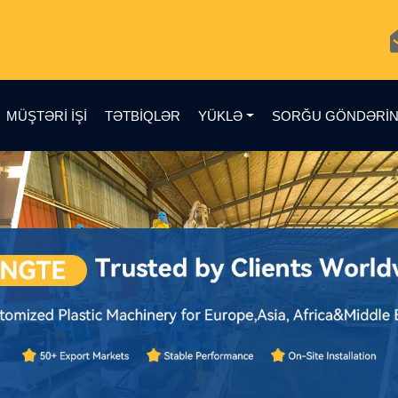
MÜŞTƏRI IŞI
TƏTBIQLƏR
YÜKLƏ
SORĞU GÖNDƏRI