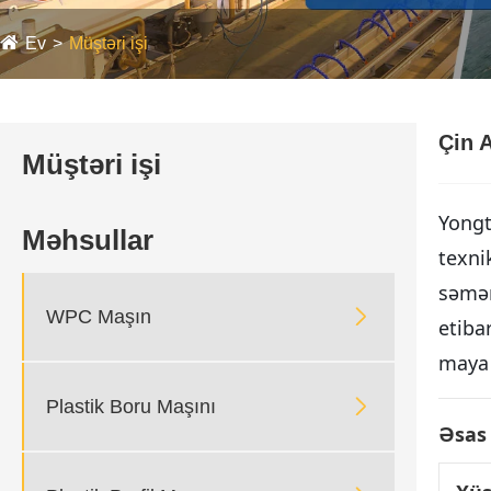
Ev
Müştəri işi
Çin A
Müştəri işi
Yongt
Məhsullar
texni
səmər

WPC Maşın
etiba
maya 

Plastik Boru Maşını
Əsas 