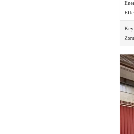
Ener
Effe
Keyf
Zəm