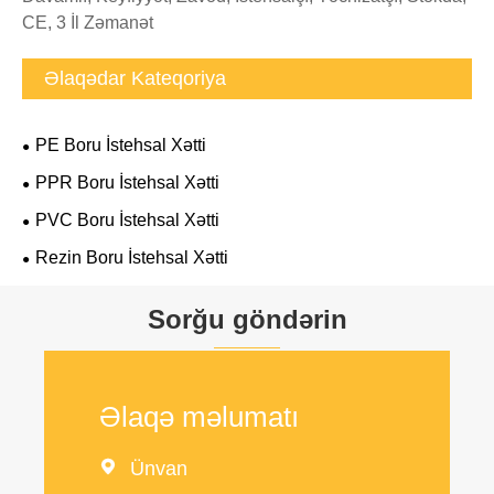
CE, 3 İl Zəmanət
Əlaqədar Kateqoriya
PE Boru İstehsal Xətti
PPR Boru İstehsal Xətti
PVC Boru İstehsal Xətti
Rezin Boru İstehsal Xətti
Sorğu göndərin
Əlaqə məlumatı

Ünvan