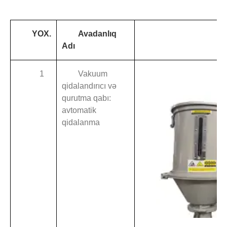
YOX.
Avadanlıq
Ş
Adı
1
Vakuum
qidalandırıcı və
qurutma qabı:
avtomatik
qidalanma