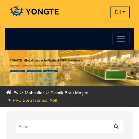
Dil
Ev
Məhsullar
Plastik Boru Maşını
PVC Boru İstehsal Xətti