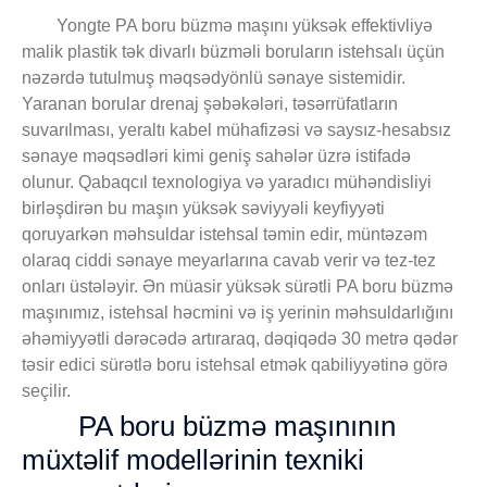
Yongte PA boru büzmə maşını yüksək effektivliyə
malik plastik tək divarlı büzməli boruların istehsalı üçün
nəzərdə tutulmuş məqsədyönlü sənaye sistemidir.
Yaranan borular drenaj şəbəkələri, təsərrüfatların
suvarılması, yeraltı kabel mühafizəsi və saysız-hesabsız
sənaye məqsədləri kimi geniş sahələr üzrə istifadə
olunur. Qabaqcıl texnologiya və yaradıcı mühəndisliyi
birləşdirən bu maşın yüksək səviyyəli keyfiyyəti
qoruyarkən məhsuldar istehsal təmin edir, müntəzəm
olaraq ciddi sənaye meyarlarına cavab verir və tez-tez
onları üstələyir. Ən müasir yüksək sürətli PA boru büzmə
maşınımız, istehsal həcmini və iş yerinin məhsuldarlığını
əhəmiyyətli dərəcədə artıraraq, dəqiqədə 30 metrə qədər
təsir edici sürətlə boru istehsal etmək qabiliyyətinə görə
seçilir.
PA boru büzmə maşınının
müxtəlif modellərinin texniki