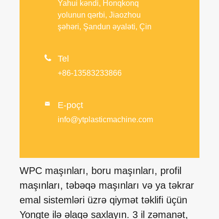
Yahui kəndi, Honqkonq
yolunun qərbi, Jiaozhou
şəhəri, Şandun əyaləti, Çin

Tel
+86-13583233866
E-poçt

info@ytplasticmachine.com
WPC maşınları, boru maşınları, profil
maşınları, təbəqə maşınları və ya təkrar
emal sistemləri üzrə qiymət təklifi üçün
Yongte ilə əlaqə saxlayın. 3 il zəmanət,