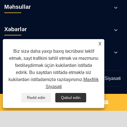
Məhsullar
Xəbərlər
X
Bizimlə əlaqə saxlayın
Biz sizə daha yaxşı baxış təcrübəsi təklif
etmək, sayt trafikini təhlil etmək və məzmunu
fərdiləşdirmək üçün kukilərdən istifadə
edirik. Bu saytdan istifadə etməklə siz
Links
Sitemap
RSS
XML
Məxfilik Siyasəti
kukilərdən istifadəmizlə razılaşırsınız.
Məxfilik
Siyasəti
Rədd edin
Qəbul edin
Copyright © 2026 Qingdao Yongte Plastic Machinery Co.,



Ltd. Bütün hüquqlar qorunur.