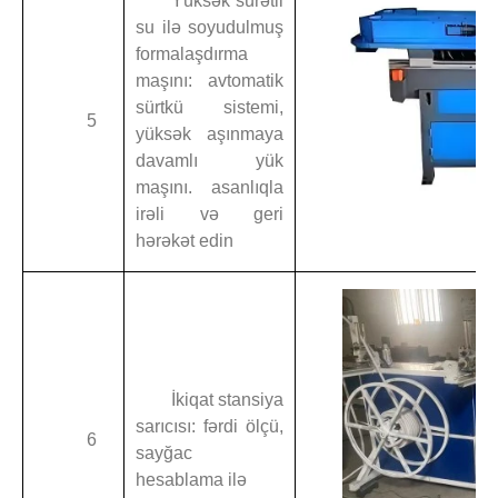
Yüksək sürətli
su ilə soyudulmuş
formalaşdırma
maşını: avtomatik
sürtkü sistemi,
5
yüksək aşınmaya
davamlı yük
maşını. asanlıqla
irəli və geri
hərəkət edin
İkiqat stansiya
sarıcısı: fərdi ölçü,
6
sayğac
hesablama ilə