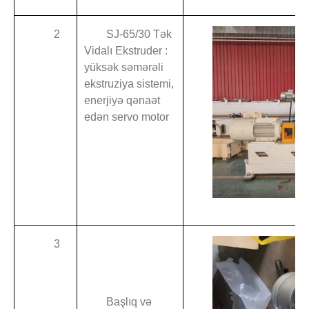
2
SJ-65/30 Tək
Vidalı Ekstruder :
yüksək səmərəli
ekstruziya sistemi,
enerjiyə qənaət
edən servo motor
3
Başlıq və