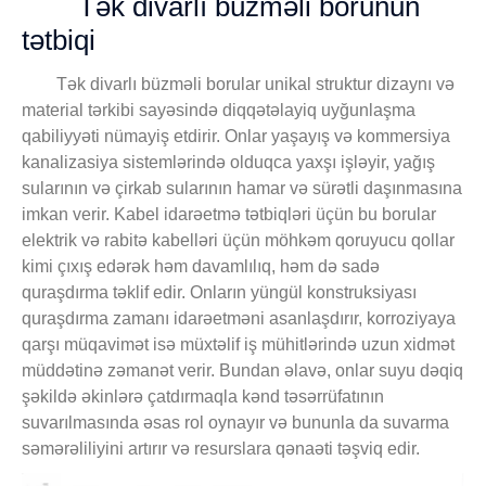
Tək divarlı büzməli borunun
tətbiqi
Tək divarlı büzməli borular unikal struktur dizaynı və
material tərkibi sayəsində diqqətəlayiq uyğunlaşma
qabiliyyəti nümayiş etdirir. Onlar yaşayış və kommersiya
kanalizasiya sistemlərində olduqca yaxşı işləyir, yağış
sularının və çirkab sularının hamar və sürətli daşınmasına
imkan verir. Kabel idarəetmə tətbiqləri üçün bu borular
elektrik və rabitə kabelləri üçün möhkəm qoruyucu qollar
kimi çıxış edərək həm davamlılıq, həm də sadə
quraşdırma təklif edir. Onların yüngül konstruksiyası
quraşdırma zamanı idarəetməni asanlaşdırır, korroziyaya
qarşı müqavimət isə müxtəlif iş mühitlərində uzun xidmət
müddətinə zəmanət verir. Bundan əlavə, onlar suyu dəqiq
şəkildə əkinlərə çatdırmaqla kənd təsərrüfatının
suvarılmasında əsas rol oynayır və bununla da suvarma
səmərəliliyini artırır və resurslara qənaəti təşviq edir.