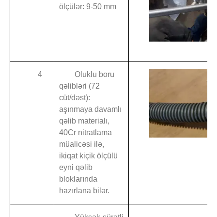
ölçülər: 9-50 mm
4
Oluklu boru
qəlibləri (72
cüt/dəst):
aşınmaya davamlı
qəlib materialı,
40Cr nitratlama
müalicəsi ilə,
ikiqat kiçik ölçülü
eyni qəlib
bloklarında
hazırlana bilər.