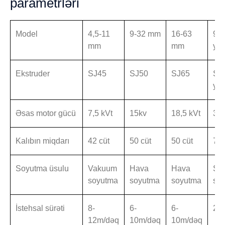
parametrləri
Model
4,5-11
9-32 mm
16-63
9-
mm
mm
yük
Ekstruder
SJ45
SJ50
SJ65
SJ
yük
Əsas motor gücü
7,5 kVt
15kv
18,5 kVt
30
Kalıbın miqdarı
42 cüt
50 cüt
50 cüt
72 
Soyutma üsulu
Vakuum
Hava
Hava
Su
soyutma
soyutma
soyutma
so
İstehsal sürəti
8-
6-
6-
20
12m/dəq
10m/dəq
10m/dəq