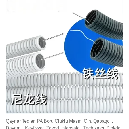
Qaynar Teqlər: PA Boru Oluklu Maşın, Çin, Qabaqcıl,
Davamlı, Keyfiyyət, Zavod, İstehsalçı, Təchizatçı, Stokda,