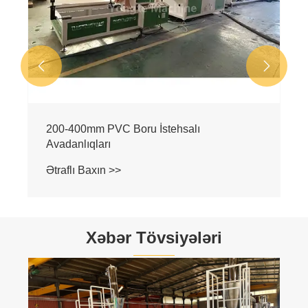


200-400mm PVC Boru İstehsalı
Avadanlıqları
Ətraflı Baxın >>
Xəbər Tövsiyələri