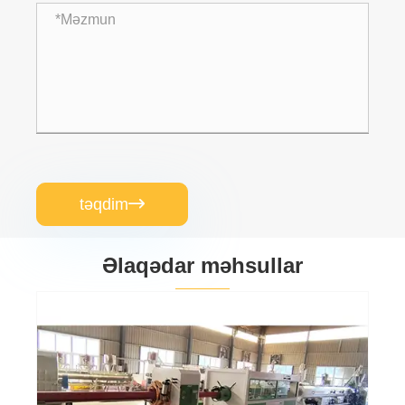
təqdim

Əlaqədar məhsullar