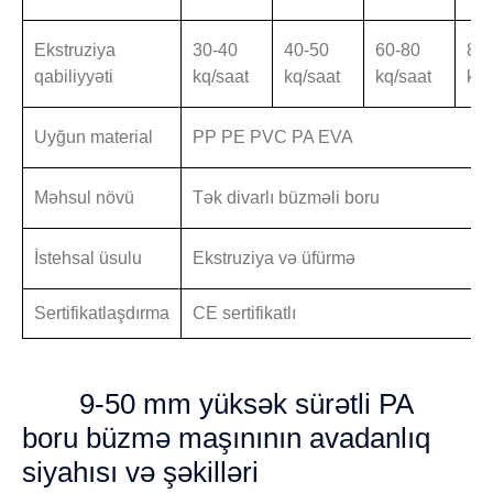
Ekstruziya
30-40
40-50
60-80
80
qabiliyyəti
kq/saat
kq/saat
kq/saat
kq/
Uyğun material
PP PE PVC PA EVA
Məhsul növü
Tək divarlı büzməli boru
İstehsal üsulu
Ekstruziya və üfürmə
Sertifikatlaşdırma
CE sertifikatlı
9-50 mm yüksək sürətli PA
boru büzmə maşınının avadanlıq
siyahısı və şəkilləri