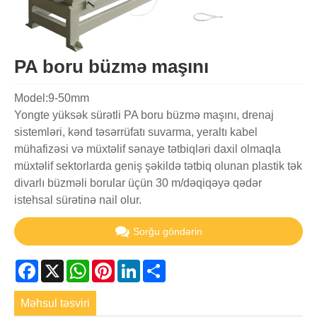
PA boru büzmə maşını
Model:9-50mm
Yongte yüksək sürətli PA boru büzmə maşını, drenaj
sistemləri, kənd təsərrüfatı suvarma, yeraltı kabel
mühafizəsi və müxtəlif sənaye tətbiqləri daxil olmaqla
müxtəlif sektorlarda geniş şəkildə tətbiq olunan plastik tək
divarlı büzməli borular üçün 30 m/dəqiqəyə qədər
istehsal sürətinə nail olur.
Sorğu göndərin
Facebook
X
WhatsApp
Pinterest
LinkedIn
Share
Məhsul təsviri