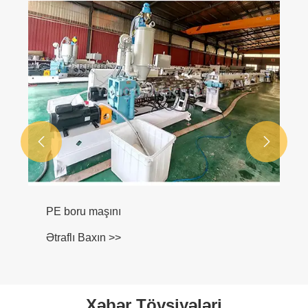


PE boru maşını
Ətraflı Baxın >>
Xəbər Tövsiyələri