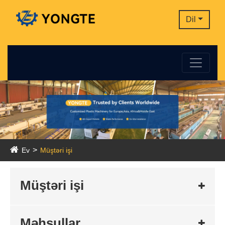
Dil
Ev
Müştəri işi
Müştəri işi
Məhsullar