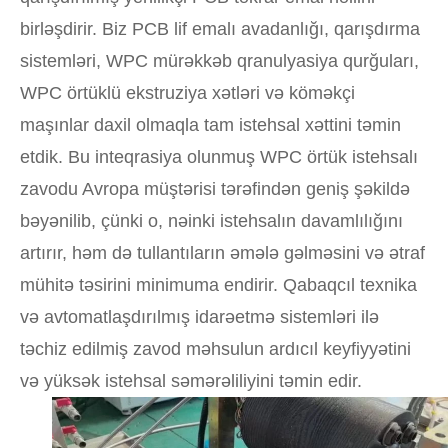
birləşdirir. Biz PCB lif emalı avadanlığı, qarışdırma
sistemləri, WPC mürəkkəb qranulyasiya qurğuları,
WPC örtüklü ekstruziya xətləri və köməkçi
maşınlar daxil olmaqla tam istehsal xəttini təmin
etdik. Bu inteqrasiya olunmuş WPC örtük istehsalı
zavodu Avropa müştərisi tərəfindən geniş şəkildə
bəyənilib, çünki o, nəinki istehsalın davamlılığını
artırır, həm də tullantıların əmələ gəlməsini və ətraf
mühitə təsirini minimuma endirir. Qabaqcıl texnika
və avtomatlaşdırılmış idarəetmə sistemləri ilə
təchiz edilmiş zavod məhsulun ardıcıl keyfiyyətini
və yüksək istehsal səmərəliliyini təmin edir.