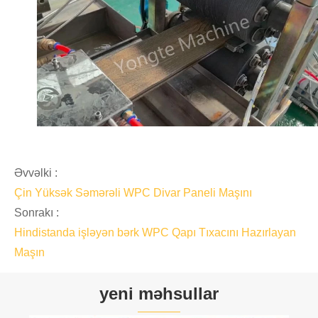
Əvvəlki :
Çin Yüksək Səmərəli WPC Divar Paneli Maşını
Sonrakı :
Hindistanda işləyən bərk WPC Qapı Tıxacını Hazırlayan
Maşın
yeni məhsullar