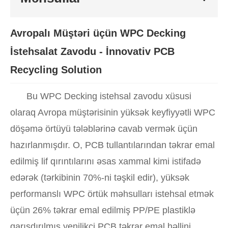
Avropalı Müştəri üçün WPC Decking
İstehsalat Zavodu - İnnovativ PCB
Recycling Solution
Bu WPC Decking istehsal zavodu xüsusi
olaraq Avropa müştərisinin yüksək keyfiyyətli WPC
döşəmə örtüyü tələblərinə cavab vermək üçün
hazırlanmışdır. O, PCB tullantılarından təkrar emal
edilmiş lif qırıntılarını əsas xammal kimi istifadə
edərək (tərkibinin 70%-ni təşkil edir), yüksək
performanslı WPC örtük məhsulları istehsal etmək
üçün 26% təkrar emal edilmiş PP/PE plastiklə
qarışdırılmış yenilikçi PCB təkrar emal həllini