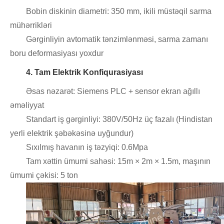
Bobin diskinin diametri: 350 mm, ikili müstəqil sarma
mühərrikləri
Gərginliyin avtomatik tənzimlənməsi, sarma zamanı
boru deformasiyası yoxdur
4. Tam Elektrik Konfiqurasiyası
Əsas nəzarət: Siemens PLC + sensor ekran ağıllı
əməliyyat
Standart iş gərginliyi: 380V/50Hz üç fazalı (Hindistan
yerli elektrik şəbəkəsinə uyğundur)
Sıxılmış havanın iş təzyiqi: 0.6Mpa
Tam xəttin ümumi sahəsi: 15m × 2m × 1.5m, maşının
ümumi çəkisi: 5 ton