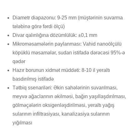
Diametr diapazonu: 9-25 mm (müştərinin suvarma
tələbinə görə fərdi ölçü)
Divar qalınlığına dözümlülük: ±0,1 mm
Mikroməsamələrin paylanması: Vahid nanoölçülü
köpüklü məsamələr, sudan istifadə dərəcəsi 95%-ə
qədər
Hazır borunun xidmət müddəti: 8-10 il yeraltı
basdırılmış istifadə
Tətbiq ssenariləri: Əkin sahələrinin suvarılması,
meyvə ağaclarının əkilməsi, bağın yaşıllaşdırılması,
gölməçələrin oksigenləşdirilməsi, yeraltı yağış
sularının infiltrasiyası, kanalizasiya sularının
yığılması