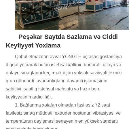
Peşəkar Saytda Sazlama və Ciddi
Keyfiyyət Yoxlama
Qəbul etməzdən əvvəl YONGTE üç əsas göstəriciyə
diqqət yetirərək bütün istehsal xəttinin hərtərəfli oflayn və
onlayn sınaqlarını keçirmək üçün yüksək səviyyəli texniki
qrup göndərdi: avadanlıqların davamlı işləməsinin
sabitliyi, saatlıq istehsal məhsulu və hazır boru
keyfiyyətinin ardıcıllığı.
1. Bağlanma xətaları olmadan fasiləsiz 72 saat
fasiləsiz sınaq müddəti; extruder hostunun vibrasiyası və
temperaturun dəyişməsi sənayenin ən yüksək standartı