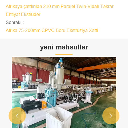
Afrikaya çatdırılan 210 mm Paralel Twin-Vidalı Təkrar
Ehtiyat Ekstruder
Sonrakı :
Afrika 75-200mm CPVC Boru Ekstruziya Xətti
yeni məhsullar

