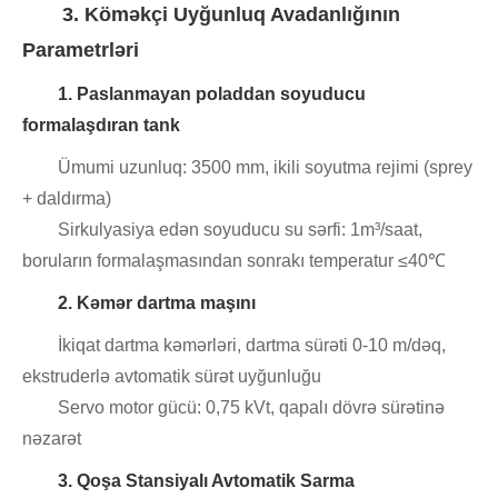
3. Köməkçi Uyğunluq Avadanlığının
Parametrləri
1. Paslanmayan poladdan soyuducu
formalaşdıran tank
Ümumi uzunluq: 3500 mm, ikili soyutma rejimi (sprey
+ daldırma)
Sirkulyasiya edən soyuducu su sərfi: 1m³/saat,
boruların formalaşmasından sonrakı temperatur ≤40℃
2. Kəmər dartma maşını
İkiqat dartma kəmərləri, dartma sürəti 0-10 m/dəq,
ekstruderlə avtomatik sürət uyğunluğu
Servo motor gücü: 0,75 kVt, qapalı dövrə sürətinə
nəzarət
3. Qoşa Stansiyalı Avtomatik Sarma