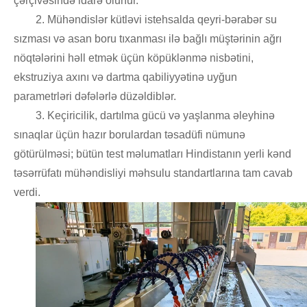
çərçivəsində idarə olunur.
2. Mühəndislər kütləvi istehsalda qeyri-bərabər su
sızması və asan boru tıxanması ilə bağlı müştərinin ağrı
nöqtələrini həll etmək üçün köpüklənmə nisbətini,
ekstruziya axını və dartma qabiliyyətinə uyğun
parametrləri dəfələrlə düzəldiblər.
3. Keçiricilik, dartılma gücü və yaşlanma əleyhinə
sınaqlar üçün hazır borulardan təsadüfi nümunə
götürülməsi; bütün test məlumatları Hindistanın yerli kənd
təsərrüfatı mühəndisliyi məhsulu standartlarına tam cavab
verdi.