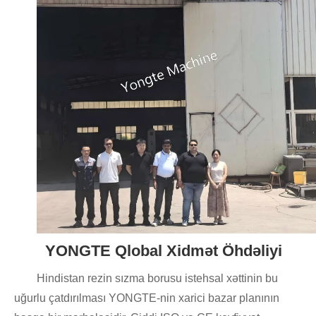
YONGTE Qlobal Xidmət Öhdəliyi
Hindistan rezin sızma borusu istehsal xəttinin bu
uğurlu çatdırılması YONGTE-nin xarici bazar planının