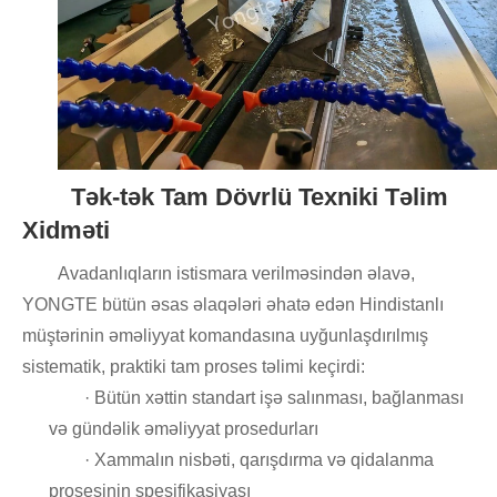
Tək-tək Tam Dövrlü Texniki Təlim
Xidməti
Avadanlıqların istismara verilməsindən əlavə,
YONGTE bütün əsas əlaqələri əhatə edən Hindistanlı
müştərinin əməliyyat komandasına uyğunlaşdırılmış
sistematik, praktiki tam proses təlimi keçirdi:
· Bütün xəttin standart işə salınması, bağlanması
və gündəlik əməliyyat prosedurları
· Xammalın nisbəti, qarışdırma və qidalanma
prosesinin spesifikasiyası