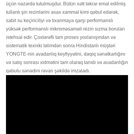
üçün nəzərdə tutulmuşdur. Bütün xətt təkrar emal edilmiş
tullantı şin rezinlərini əsas xammal kimi qəbul edərək,
sabit su keçiriciliyi və tıxanmaya qarşı performanslı
yüksək performanslı mikroməsaməli rezin sızma boruları
istehsal edir. Çoxtərəfli tam proses yoxlanışından və
sistematik texniki təlimdən sonra Hindistanlı müştəri
YONGTE-nin avadanlıq keyfiyyətini, dəqiq sənətkarlığını
və satış sonrası xidmətini tam olaraq tanıdı və avadanlığın
qəbulu sənədini rəvan şəkildə imzaladı.