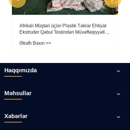
Afrikalı Müştəri üçün Plastik Təkrar Ehtiyat
Ekstruder Qəbul Testindən Müvəffəqiyyətlə
Keçdi
Ətraflı Baxın >>
Haqqımızda
Məhsullar
Xəbərlər