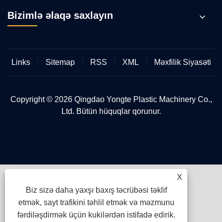
Bizimlə əlaqə saxlayın
Links
Sitemap
RSS
XML
Məxfilik Siyasəti
Copyright © 2026 Qingdao Yongte Plastic Machinery Co.,
Ltd. Bütün hüquqlar qorunur.
X
Biz sizə daha yaxşı baxış təcrübəsi təklif
etmək, sayt trafikini təhlil etmək və məzmunu
fərdiləşdirmək üçün kukilərdən istifadə edirik.