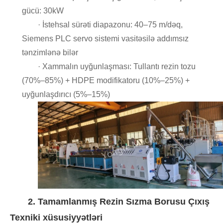
gücü: 30kW
· İstehsal sürəti diapazonu: 40–75 m/dəq,
Siemens PLC servo sistemi vasitəsilə addımsız
tənzimlənə bilər
· Xammalın uyğunlaşması: Tullantı rezin tozu
(70%–85%) + HDPE modifikatoru (10%–25%) +
uyğunlaşdırıcı (5%–15%)
2. Tamamlanmış Rezin Sızma Borusu Çıxış
Texniki xüsusiyyətləri