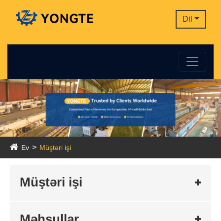
Dil
Ev
Müştəri işi
Müştəri işi
Məhsullar