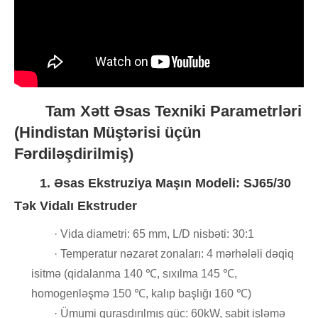
Tam Xətt Əsas Texniki Parametrləri
(Hindistan Müştərisi üçün
Fərdiləşdirilmiş)
1. Əsas Ekstruziya Maşın Modeli: SJ65/30
Tək Vidalı Ekstruder
· Vida diametri: 65 mm, L/D nisbəti: 30:1
· Temperatur nəzarət zonaları: 4 mərhələli dəqiq
isitmə (qidalanma 140 ℃, sıxılma 145 ℃,
homogenləşmə 150 ​​℃, kalıp başlığı 160 ℃)
· Ümumi quraşdırılmış güc: 60kW, sabit işləmə