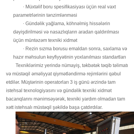
· Müxtəlif boru spesifikasiyası üçün real vaxt
parametrlərinin tənzimlənməsi
· Gündəlik yağlama, köhnəlmiş hissələrin
dəyişdirilməsi və nasazlıqların aradan qaldırılması
üçün müntəzəm texniki xidmət
· Rezin sızma borusu emaldan sonra, saxlama və
hazır məhsulun keyfiyyətinin yoxlanılması standartları
Texniklərimiz yerində nümayiş, təkbətək təqib təlimatı
və müstəqil əməliyyat qiymətləndirmə rejimlərini qəbul
etdilər. Müştərinin operatorları 3 iş günü ərzində tam
istehsal texnologiyasını və gündəlik texniki xidmət
bacarıqlarını mənimsəyərək, texniki yardım olmadan tam
xətt istehsalı müstəqil şəkildə başa çatdırdılar.