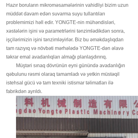
Hazır boruların mikroməsamələrinin vahidliyi bizim uzun
müddət davam edən suvarma suyu tullantıları
problemimizi həll edir. YONGTE-nin mühəndisləri,
xəstələrin işini və parametrlərini tənzimlədikdən sonra,
işçilərimizin işini tənzimləyirlər. Biz bu əməkdaşlıqdan
tam razıyıq və növbəti mərhələdə YONGTE-dən əlavə
təkrar emal avadanlıqları almağı planlaşdırırıq.
Müştəri sınaq dövrünün eyni günündə avadanlığın
qəbulunu rəsmi olaraq tamamladı və yetkin müstəqil
istehsal gücü və tam texniki istismar təlimatları ilə
fabrikdən ayrıldı.