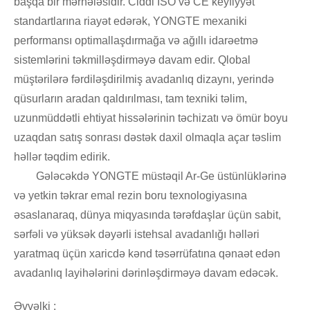
başqa bir mərhələsidir. Ciddi ISO və CE keyfiyyət
standartlarına riayət edərək, YONGTE mexaniki
performansı optimallaşdırmağa və ağıllı idarəetmə
sistemlərini təkmilləşdirməyə davam edir. Qlobal
müştərilərə fərdiləşdirilmiş avadanlıq dizaynı, yerində
qüsurların aradan qaldırılması, tam texniki təlim,
uzunmüddətli ehtiyat hissələrinin təchizatı və ömür boyu
uzaqdan satış sonrası dəstək daxil olmaqla açar təslim
həllər təqdim edirik.
Gələcəkdə YONGTE müstəqil Ar-Ge üstünlüklərinə
və yetkin təkrar emal rezin boru texnologiyasına
əsaslanaraq, dünya miqyasında tərəfdaşlar üçün sabit,
sərfəli və yüksək dəyərli istehsal avadanlığı həlləri
yaratmaq üçün xaricdə kənd təsərrüfatına qənaət edən
avadanlıq layihələrini dərinləşdirməyə davam edəcək.
Əvvəlki :