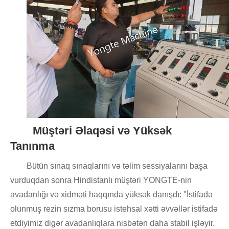
Müştəri Əlaqəsi və Yüksək
Tanınma
Bütün sınaq sınaqlarını və təlim sessiyalarını başa
vurduqdan sonra Hindistanlı müştəri YONGTE-nin
avadanlığı və xidməti haqqında yüksək danışdı: "İstifadə
olunmuş rezin sızma borusu istehsal xətti əvvəllər istifadə
etdiyimiz digər avadanlıqlara nisbətən daha stabil işləyir.