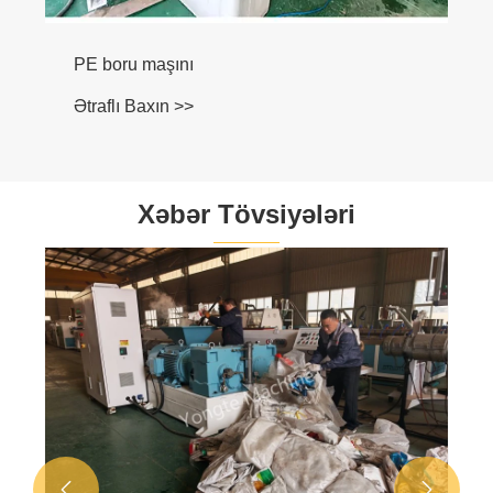
PE boru maşını
Ətraflı Baxın >>
Xəbər Tövsiyələri

