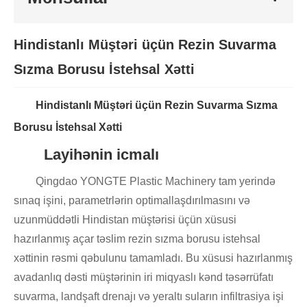
Hindistanlı Müştəri üçün Rezin Suvarma
Sızma Borusu İstehsal Xətti
Hindistanlı Müştəri üçün Rezin Suvarma Sızma
Borusu İstehsal Xətti
Layihənin icmalı
Qingdao YONGTE Plastic Machinery tam yerində
sınaq işini, parametrlərin optimallaşdırılmasını və
uzunmüddətli Hindistan müştərisi üçün xüsusi
hazırlanmış açar təslim rezin sızma borusu istehsal
xəttinin rəsmi qəbulunu tamamladı. Bu xüsusi hazırlanmış
avadanlıq dəsti müştərinin iri miqyaslı kənd təsərrüfatı
suvarma, landşaft drenajı və yeraltı suların infiltrasiya işi